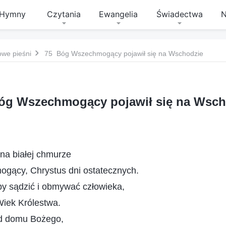
Hymny
Czytania
Ewangelia
Świadectwa
N
owe pieśni
75 Bóg Wszechmogący pojawił się na Wschodzie
óg Wszechmogący pojawił się na Wsch
 na białej chmurze
gący, Chrystus dni ostatecznych.
y sądzić i obmywać człowieka,
iek Królestwa.
od domu Bożego,