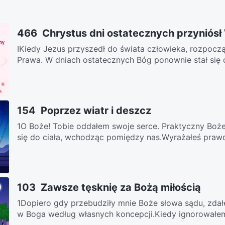
466 Chrystus dni ostatecznych przyniósł
IKiedy Jezus przyszedł do świata człowieka, rozpoczą
Prawa. W dniach ostatecznych Bóg ponownie stał się c
154 Poprzez wiatr i deszcz
1O Boże! Tobie oddałem swoje serce. Praktyczny Boże
się do ciała, wchodząc pomiędzy nas.Wyrażałeś prawd
103 Zawsze tęsknię za Bożą miłością
1Dopiero gdy przebudziły mnie Boże słowa sądu, zdał
w Boga według własnych koncepcji.Kiedy ignorowałem