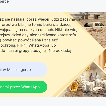
serce
ż się nasilają, coraz więcej ludzi zaczyna
roctwa biblijne to nie bajki dla dzieci,
ająca się na naszych oczach. Nikt nie wie,
rzejszy dzień czy nieoczekiwana katastrofa.
ną powitać powrót Pana i znaleźć
chroną, kliknij WhatsAppa lub
do naszej grupy studyjnej. Nie odkładaj
mi w Messengerze
z nami przez WhatsApp