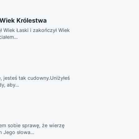
 Wiek Królestwa
ł Wiek Łaski i zakończył Wiek
iałem...
, jesteś tak cudowny.Uniżyłeś
y, aby...
em sobie sprawę, że wierzę
 Jego słowa...