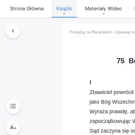
Strona Główna
Książki
Materiały Wideo
Podążaj za Barankiem i śpiewaj n
75 B
Ⅰ
Zbawiciel powrócił
jako Bóg Wszechmo
Wyraża prawdę, ab
zapoczątkowując W
Sąd zaczyna się 