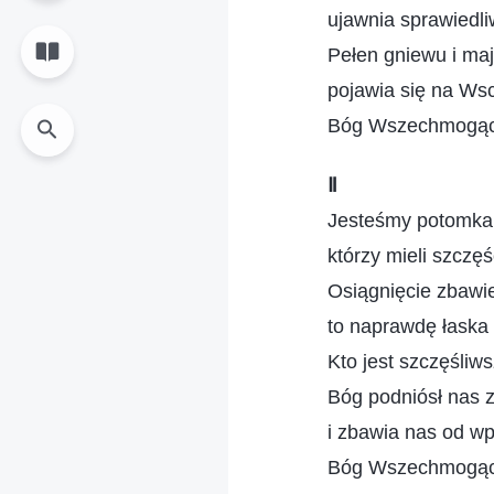
ujawnia sprawiedl
Pełen gniewu i maj
pojawia się na Ws
Bóg Wszechmogący
Ⅱ
Jesteśmy potomka
którzy mieli szcz
Osiągnięcie zbawi
to naprawdę łaska
Kto jest szczęśliw
Bóg podniósł nas ze
i zbawia nas od w
Bóg Wszechmogący