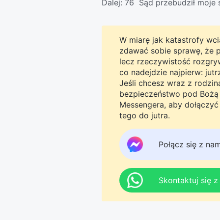
Dalej:
76 Sąd przebudził moje 
W miarę jak katastrofy wcią
zdawać sobie sprawę, że pro
lecz rzeczywistość rozgryw
co nadejdzie najpierw: jut
Jeśli chcesz wraz z rodzi
bezpieczeństwo pod Bożą o
Messengera, aby dołączyć 
tego do jutra.
Połącz się z na
Skontaktuj się 