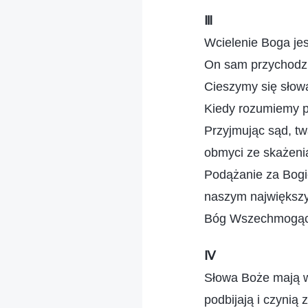
Ⅲ
Wcielenie Boga jes
On sam przychodzi,
Cieszymy się słow
Kiedy rozumiemy p
Przyjmując sąd, t
obmyci ze skażeni
Podążanie za Bogi
naszym największ
Bóg Wszechmogący
Ⅳ
Słowa Boże mają w
podbijają i czynią