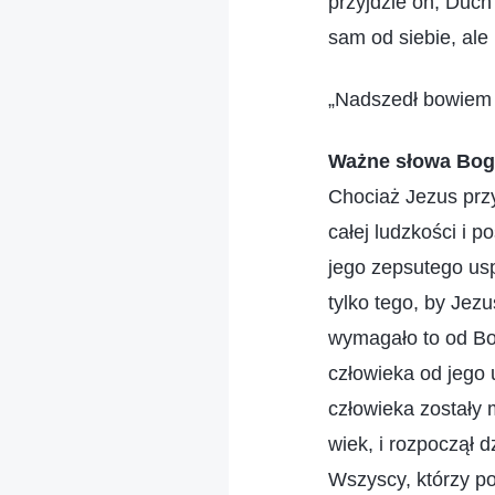
przyjdzie on, Duc
sam od siebie, ale
„Nadszedł bowiem 
Ważne słowa Bog
Chociaż Jezus przy
całej ludzkości i p
jego zepsutego us
tylko tego, by Jezu
wymagało to od Bog
człowieka od jego 
człowieka zostały
wiek, i rozpoczął d
Wszyscy, którzy p