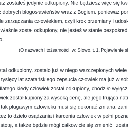
ż zostałeś jedynie odkupiony. Nie będziesz więc się kw
 z dobrych błogosławieństw wraz z Bogiem, ponieważ po
e zarządzania człowiekiem, czyli krok przemiany i udos
y właśnie został odkupiony, nie jesteś w stanie bezpośre
o.
(O nazwach i tożsamości, w: Słowo, t. 1, Pojawienie s
tał odkupiony, zostało już w niego wszczepionych wiele
 tysięcy lat szatańskiego zepsucia człowiek ma już w sob
 dlatego kiedy człowiek został odkupiony, chodziło wyłącz
wiek został kupiony za wysoką cenę, ale jego trująca nat
tak plugawym człowieku musi się dokonać zmiana, zan
ez to dzieło osądzania i karcenia człowiek w pełni pozn
istotę, a także będzie mógł całkowicie się zmienić i zos