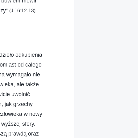
e bowiem mówił
czy”
.
(J 16:12-13)
 dzieło odkupienia
atomiast od całego
ana wymagało nie
owieka, ale także
icie uwolnić
, jak grzechy
 człowieka w nowy
 wyższej sfery.
szą prawdą oraz