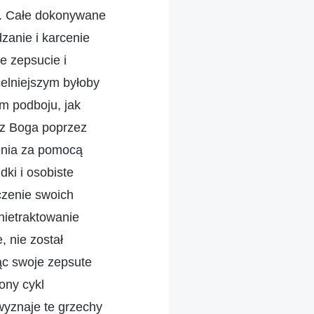
a. Całe dokonywane
dzanie i karcenie
e zepsucie i
celniejszym byłoby
m podboju, jak
ez Boga poprzez
żenia za pomocą
ki i osobiste
czenie swoich
nietraktowanie
, nie został
ąc swoje zepsute
ony cykl
wyznaje te grzechy