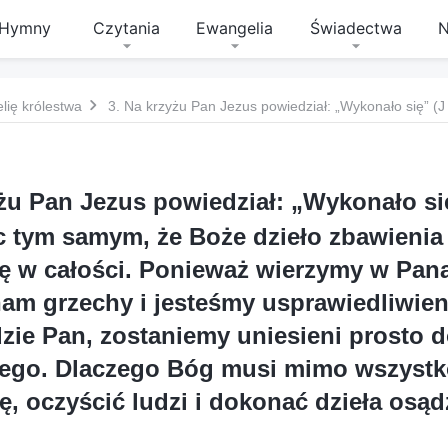
Hymny
Czytania
Ewangelia
Świadectwa
N
lię królestwa
żu Pan Jezus powiedział: „
Wykonało si
 tym samym, że Boże dzieło zbawienia 
ię w całości. Ponieważ wierzymy w Pana
m grzechy i jesteśmy usprawiedliwieni
zie Pan, zostaniemy uniesieni prosto d
iego. Dlaczego Bóg musi mimo wszystk
, oczyścić ludzi i dokonać dzieła osą