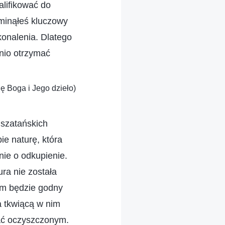
alifikować do
minąłeś kluczowy
konalenia. Dlatego
dnio otrzymać
ię Boga i Jego dzieło)
 szatańskich
ie naturę, która
nie o odkupienie.
ura nie została
im będzie godny
a tkwiącą w nim
tać oczyszczonym.