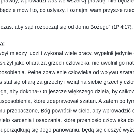
h prawdy, wprowadzi was we wszelką prawdę. Nie będzi
 będzie mówił to, co usłyszy, i oznajmi wam przyszłe rze
czas, aby sąd rozpoczął się od domu Bożego”
.
(1P 4:17)
a:
był między ludzi i wykonał wiele pracy, wypełnił jedynie
osłużył jako ofiara za grzech człowieka, nie uwolnił go n
posobienia. Pełne zbawienie człowieka od wpływu szat
s stał się ofiarą za grzechy i wziął na siebie grzechy czł
a, aby dokonał On jeszcze większego dzieła, by całkow
usposobienia, które zdeprawował szatan. A zatem po tym
 mu przebaczone, Bóg powrócił w ciele, aby wprowadzić
zieło karcenia i osądzania, które przeniosło człowieka do
odporządkują się Jego panowaniu, będą się cieszyć wyż