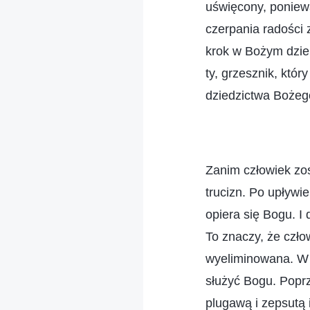
uświęcony, poniewa
czerpania radości
krok w Bożym dziel
ty, grzesznik, któr
dziedzictwa Bożeg
Zanim człowiek zos
trucizn. Po upływie
opiera się Bogu. I
To znaczy, że czło
wyeliminowana. W 
służyć Bogu. Poprz
plugawą i zepsutą 