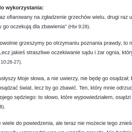
do wykorzystania:
raz ofiarowany na zgładzenie grzechów wielu, drugi raz 
y go oczekują dla zbawienia”
.
(Hbr 9:28)
owolnie grzeszymy po otrzymaniu poznania prawdy, to n
Lecz jakieś straszliwe oczekiwanie sądu i żar ognia, któ
.
 10:26-27)
 usłyszy Moje słowa, a nie uwierzy, nie będę go osądzał; 
sądzać świat, lecz by go zbawić. Ten, który mnie odrzuc
jego sędziego: to słowo, które wypowiedziałem, osądzi
.
8)
wiele do powiedzenia, ale teraz nie możecie tego znieś