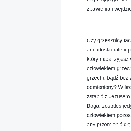
zbawienia i wejdzi
Czy grzesznicy tacy
ani udoskonaleni 
który nadal żyjesz 
człowiekiem grzech
grzechu bądź bez ż
odmieniony? W śro
zstąpić z Jezusem
Boga: zostałeś jed
człowiekiem pozos
aby przemienić cię