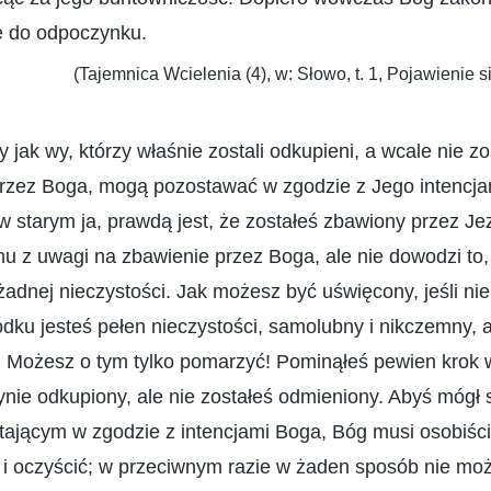
e do odpoczynku.
(Tajemnica Wcielenia (4), w: Słowo, t. 1, Pojawienie s
 jak wy, którzy właśnie zostali odkupieni, a wcale nie zo
przez Boga, mogą pozostawać w zgodzie z Jego intencjam
w starym ja, prawdą jest, że zostałeś zbawiony przez Jez
u z uwagi na zbawienie przez Boga, ale nie dowodzi to,
adnej nieczystości. Jak możesz być uświęcony, jeśli nie
dku jesteś pełen nieczystości, samolubny i nikczemny, 
. Możesz o tym tylko pomarzyć! Pominąłeś pewien krok 
ynie odkupiony, ale nie zostałeś odmieniony. Abyś mógł s
tającym w zgodzie z intencjami Boga, Bóg musi osobiści
 i oczyścić; w przeciwnym razie w żaden sposób nie mo