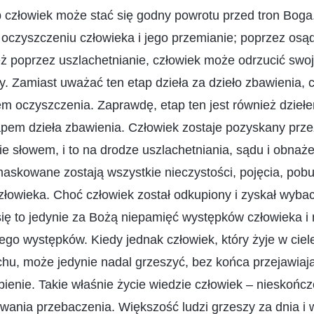
b człowiek może stać się godny powrotu przed tron Bog
ży oczyszczeniu człowieka i jego przemianie; poprzez osą
ż poprzez uszlachetnianie, człowiek może odrzucić swoj
. Zamiast uważać ten etap dzieła za dzieło zbawienia, 
m oczyszczenia. Zaprawdę, etap ten jest również dziełe
apem dzieła zbawienia. Człowiek zostaje pozyskany prz
ie słowem, i to na drodze uszlachetniania, sądu i obna
askowane zostają wszystkie nieczystości, pojęcia, pobud
złowieka. Choć człowiek został odkupiony i zyskał wyba
ię to jedynie za Bożą niepamięć występków człowieka i 
ego występków. Kiedy jednak człowiek, który żyje w ciele
chu, może jedynie nadal grzeszyć, bez końca przejawiaj
ienie. Takie właśnie życie wiedzie człowiek – nieskończ
iwania przebaczenia. Większość ludzi grzeszy za dnia i 