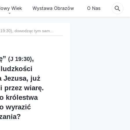
owy Wiek
Wystawa Obrazów
O Nas
3. Na krzyżu Pan Jezus powiedział: „Wykonało się” (J 19:30), dowodząc tym samym, że Boże dzieło zbawienia ludzkości dopełniło się w całości. Ponieważ wierzymy w Pana Jezusa, już wybaczono nam grzechy i jesteśmy usprawiedliwieni przez wiarę. Gdy nadejdzie Pan, zostaniemy uniesieni prosto do królestwa niebieskiego. Dlaczego Bóg musi mimo wszystko wyrazić prawdę, oczyścić ludzi i dokonać dzieła osądzania?
ę
”
,
(J 19:30)
ludzkości
 Jezusa, już
 przez wiarę.
o królestwa
o wyrazić
dzania?