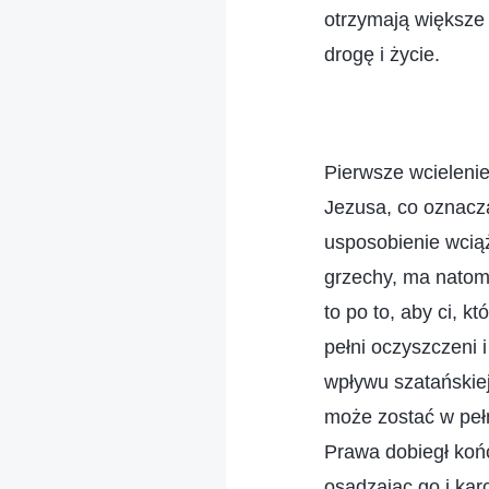
otrzymają większe
drogę i życie.
Pierwsze wcielenie
Jezusa, co oznacza
usposobienie wciąż
grzechy, ma natomi
to po to, aby ci, 
pełni oczyszczeni 
wpływu szatańskiej
może zostać w pełn
Prawa dobiegł końc
osądzając go i ka