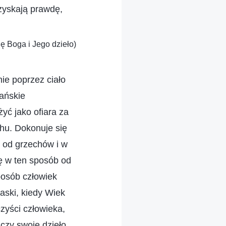
zyskają prawdę,
ę Boga i Jego dzieło)
ie poprzez ciało
tańskie
yć jako ofiara za
chu. Dokonuje się
i od grzechów i w
ię w ten sposób od
posób człowiek
aski, kiedy Wiek
zyści człowieka,
czy swoje dzieło