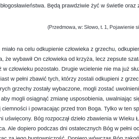
 błogosławieństwa. Będą prawdziwie żyć w świetle oraz 
(Przedmowa, w: Słowo, t. 1, Pojawienie si
 miało na celu odkupienie człowieka z grzechu, odkupien
, że wybawił On człowieka od krzyża, lecz zepsute sza
 w człowieku pozostało. Drugie wcielenie nie ma już służ
ast w pełni zbawić tych, którzy zostali odkupieni z grze
których grzechy zostały wybaczone, mogli zostać uwolnien
i aby mogli osiągnąć zmianę usposobienia, uwalniając s
 ciemności i powracając przed tron Boga. Tylko w ten s
i uświęcony. Bóg rozpoczął dzieło zbawienia w Wieku Ł
a. Ale dopiero podczas dni ostatecznych Bóg w pełni oc
rcąc za jego buntowniczość. Dopiero wówczas Bóg zakoń