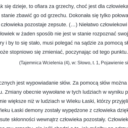
 się dzieje, to ofiara za grzechy, choć jest dla człowie
w stanie zbawić go od grzechu. Dokonała się tylko połowa
 człowieka pozostaje zepsute. (…) Niełatwo człowiekow
łowiek w żaden sposób nie jest w stanie rozpoznać swoj
ry i by to się stało, musi polegać na sądzie za pomocą s
oże stopniowo się zmieniać, poczynając od tego punktu.
(Tajemnica Wcielenia (4), w: Słowo, t. 1, Pojawienie s
ecznych jest wypowiadanie słów. Za pomocą słów można 
u. Zmiany obecnie wywołane w tych ludziach w wyniku pr
nie większe niż w ludziach w Wieku Łaski, którzy przyjęl
eku Łaski demony zostały wypędzone z człowieka dzięki
psute skłonności wewnątrz człowieka pozostały. Człowiek