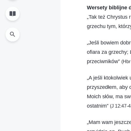
Wersety biblijne 
„Tak też Chrystus 
grzechu tym, którz
„Jeśli bowiem dobr
ofiara za grzechy; 
przeciwników”
(Hbr
„A jeśli ktokolwiek
przyszedłem, aby o
Moich słów, ma swo
ostatnim”
(J 12:47-4
„Mam wam jeszcze 