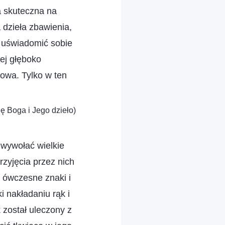
ka skuteczna na
 dzieła zbawienia,
i uświadomić sobie
ej głęboko
łowa. Tylko w ten
ię Boga i Jego dzieło)
wywołać wielkie
zyjęcia przez nich
i ówczesne znaki i
 nakładaniu rąk i
 został uleczony z