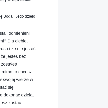
ię Boga i Jego dzieło)
stali odmienieni
i? Dla ciebie,
usa i że nie jesteś
 że jesteś bez
 zostałeś
a mimo to chcesz
w swojej wierze w
tać się
e dokonać dzieła,
żesz zostać