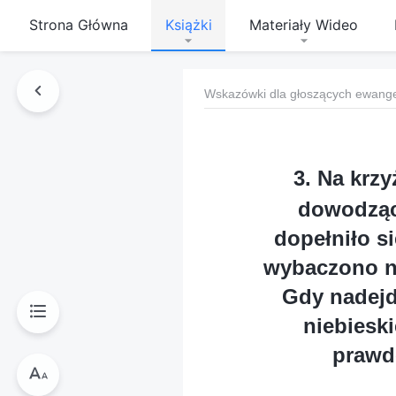
Strona Główna
Książki
Materiały Wideo
Wskazówki dla głoszących ewange
3. Na krzy
dowodząc
dopełniło s
wybaczono na
Gdy nadejd
niebiesk
prawdę