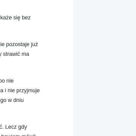
ukaże się bez
ie pozostaje już
ry strawić ma
bo nie
a i nie przyjmuje
 go w dniu
ć. Lecz gdy