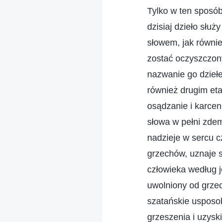
Tylko w ten sposó
dzisiaj dzieło słu
słowem, jak równie
zostać oczyszczony
nazwanie go dziełe
również drugim et
osądzanie i karcen
słowa w pełni zdem
nadzieje w sercu c
grzechów, uznaje s
człowieka według j
uwolniony od grze
szatańskie usposob
grzeszenia i uzysk