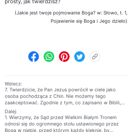
prosty, jak twierdzisz?
(Jakie jest twoje pojmowanie Boga? w: Słowo, t. 1,
Pojawienie się Boga i Jego dzieło)
Wstecz:
7. Twierdzicie, że Pan Jezus powrócił w ciele jako
osoba pochodząca z Chin. Nie możemy tego
zaakceptować. Zgodnie z tym, co zapisano w Biblii,
Pan Jezus odszedł jako Żyd, więc wierzymy, że kiedy
Dalej:
powróci w dniach ostatecznych, również powinien
1. Wierzymy, że Sąd przed Wielkim Białym Tronem
ukazać się jako Żyd. Jak może zjawić się jako osoba z
odnosi się do ogromnego stołu ustawionego przez
Chin?
Boga w niebie, przed którym każdy klęknie, by