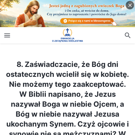
8. Zaświadczacie, że Bóg dni ostatecznych wcielił się w kobietę. Nie możemy tego zaakceptować. W Biblii napisano, że Jezus nazywał Boga w niebie Ojcem, a Bóg w niebie nazywał Jezusa ukochanym Synem. Czyż ojcowie i synowie nie są mężczyznami? W Biblii jest napisane także: „głową kobiety jest mężczyzna”
8. Zaświadczacie, że Bóg dni
ostatecznych wcielił się w kobietę.
Nie możemy tego zaakceptować.
W Biblii napisano, że Jezus
nazywał Boga w niebie Ojcem, a
Bóg w niebie nazywał Jezusa
ukochanym Synem. Czyż ojcowie i
synowie nie są mężczyznami? W