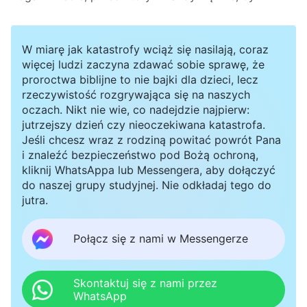
wyznać grzechy popełnione w życiu, po czym Bóg
ustali, czy dana osoba wstąpi do królestwa
niebieskiego czy zostanie strącona do piekła. Wy
W miarę jak katastrofy wciąż się nasilają, coraz
natomiast zaświadczacie, że Bóg zstąpił na ziemię w
więcej ludzi zaczyna zdawać sobie sprawę, że
ciele i wyraża prawdę oraz dokonuje dzieła osądzania
proroctwa biblijne to nie bajki dla dzieci, lecz
w dniach ostatecznych. Dlaczego nasze pojmowanie
rzeczywistość rozgrywająca się na naszych
różni się od waszego? Na czym polega osądzanie
oczach. Nikt nie wie, co nadejdzie najpierw:
Boże w dniach ostatecznych?
jutrzejszy dzień czy nieoczekiwana katastrofa.
Jeśli chcesz wraz z rodziną powitać powrót Pana
i znaleźć bezpieczeństwo pod Bożą ochroną,
kliknij WhatsAppa lub Messengera, aby dołączyć
do naszej grupy studyjnej. Nie odkładaj tego do
jutra.
Połącz się z nami w Messengerze
Skontaktuj się z nami przez
WhatsApp