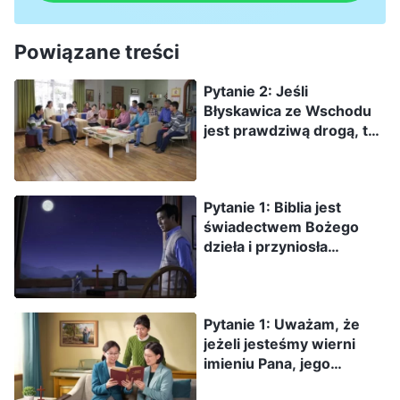
Powiązane treści
Pytanie 2: Jeśli
Błyskawica ze Wschodu
jest prawdziwą drogą, to
co jest podstawą
waszego przekonania?
My wierzymy w Pana
Pytanie 1: Biblia jest
Jezusa, ponieważ On
świadectwem Bożego
może nas zbawić, czego
dzieła i przyniosła
wy używacie do
ludzkości wiele korzyści.
sprawdzenia, czy
Dzięki czytaniu Biblii
Błyskawica ze Wschodu
zaczęliśmy traktować
jest prawdziwą drogą?
Pytanie 1: Uważam, że
Boga jako Stwórcę
jeżeli jesteśmy wierni
wszystkich rzeczy,
imieniu Pana, jego
dowiedzieliśmy się o
drogom, i nie damy się
Jego wszechmocy, Jego