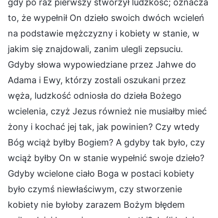
gdy po raz pierwszy stworzył ludzkość; oznacza
to, że wypełnił On dzieło swoich dwóch wcieleń
na podstawie mężczyzny i kobiety w stanie, w
jakim się znajdowali, zanim ulegli zepsuciu.
Gdyby słowa wypowiedziane przez Jahwe do
Adama i Ewy, którzy zostali oszukani przez
węża, ludzkość odniosła do dzieła Bożego
wcielenia, czyż Jezus również nie musiałby mieć
żony i kochać jej tak, jak powinien? Czy wtedy
Bóg wciąż byłby Bogiem? A gdyby tak było, czy
wciąż byłby On w stanie wypełnić swoje dzieło?
Gdyby wcielone ciało Boga w postaci kobiety
było czymś niewłaściwym, czy stworzenie
kobiety nie byłoby zarazem Bożym błędem