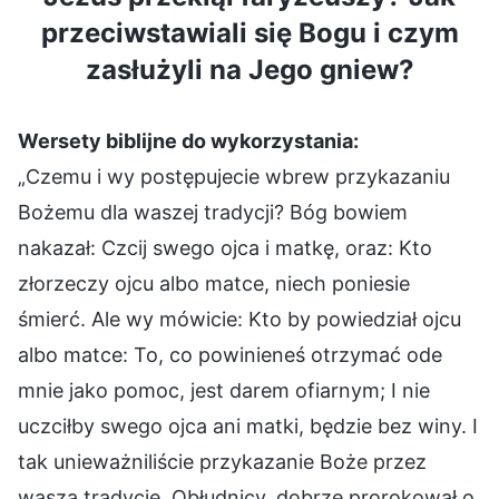
przeciwstawiali się Bogu i czym
zasłużyli na Jego gniew?
Wersety biblijne do wykorzystania:
„Czemu i wy postępujecie wbrew przykazaniu
Bożemu dla waszej tradycji? Bóg bowiem
nakazał: Czcij swego ojca i matkę, oraz: Kto
złorzeczy ojcu albo matce, niech poniesie
śmierć. Ale wy mówicie: Kto by powiedział ojcu
albo matce: To, co powinieneś otrzymać ode
mnie jako pomoc, jest darem ofiarnym; I nie
uczciłby swego ojca ani matki, będzie bez winy. I
tak unieważniliście przykazanie Boże przez
waszą tradycję. Obłudnicy, dobrze prorokował o