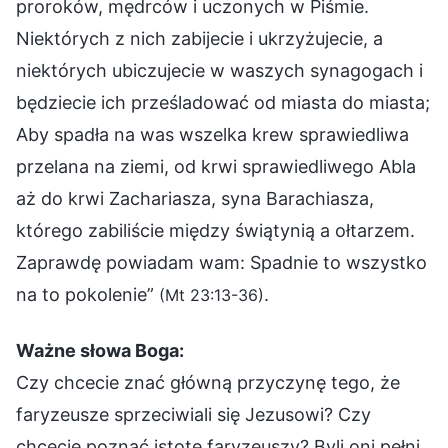
proroków, mędrców i uczonych w Piśmie.
Niektórych z nich zabijecie i ukrzyżujecie, a
niektórych ubiczujecie w waszych synagogach i
będziecie ich prześladować od miasta do miasta;
Aby spadła na was wszelka krew sprawiedliwa
przelana na ziemi, od krwi sprawiedliwego Abla
aż do krwi Zachariasza, syna Barachiasza,
którego zabiliście między świątynią a ołtarzem.
Zaprawdę powiadam wam: Spadnie to wszystko
na to pokolenie”
.
(Mt 23:13-36)
Ważne słowa Boga:
Czy chcecie znać główną przyczynę tego, że
faryzeusze sprzeciwiali się Jezusowi? Czy
chcecie poznać istotę faryzeuszy? Byli oni pełni