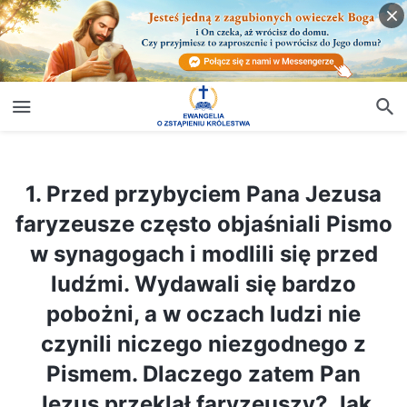
1. Przed przybyciem Pana Jezusa faryzeusze często objaśniali Pismo w synagogach i modlili się przed ludźmi. Wydawali się bardzo pobożni, a w oczach ludzi nie czynili niczego niezgodnego z Pismem. Dlaczego zatem Pan Jezus przeklął faryzeuszy? Jak przeciwstawiali się Bogu i czym zasłużyli na Jego gniew?
1. Przed przybyciem Pana Jezusa
faryzeusze często objaśniali Pismo
w synagogach i modlili się przed
ludźmi. Wydawali się bardzo
pobożni, a w oczach ludzi nie
czynili niczego niezgodnego z
Pismem. Dlaczego zatem Pan
Jezus przeklął faryzeuszy? Jak