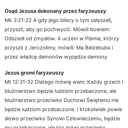
Osąd Jezusa dokonany przez faryzeuszy
Mk 3:21-22 A gdy jego bliscy o tym usłyszeli,
przyszli, aby go pochwycić. Mówili bowiem:
Odszedł od zmysłów. A uczeni w Piśmie, którzy
przyszli z Jerozolimy, mówili: Ma Belzebuba i
przez władcę demonów wypędza demony.
Jezus gromi faryzeuszy
Mt 12:31-32 Dlatego mówię wam: Każdy grzech i
bluźnierstwo będzie ludziom przebaczone, ale
bluźnierstwo przeciwko Duchowi Świętemu nie
będzie ludziom przebaczone. I ktokolwiek powie
słowo przeciwko Synowi Człowieczemu, będzie
mu przebaczone, ale kto mówi przeciwko