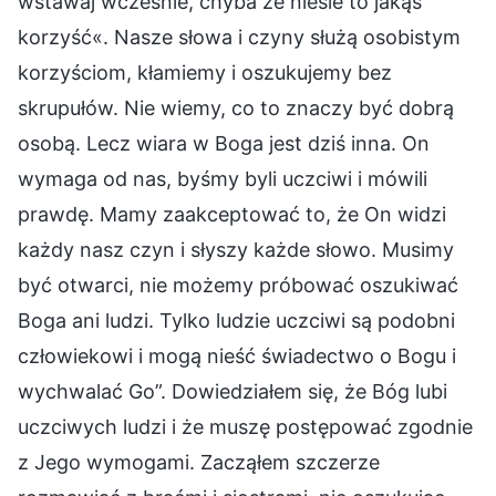
wstawaj wcześnie, chyba że niesie to jakąś
korzyść«. Nasze słowa i czyny służą osobistym
korzyściom, kłamiemy i oszukujemy bez
skrupułów. Nie wiemy, co to znaczy być dobrą
osobą. Lecz wiara w Boga jest dziś inna. On
wymaga od nas, byśmy byli uczciwi i mówili
prawdę. Mamy zaakceptować to, że On widzi
każdy nasz czyn i słyszy każde słowo. Musimy
być otwarci, nie możemy próbować oszukiwać
Boga ani ludzi. Tylko ludzie uczciwi są podobni
człowiekowi i mogą nieść świadectwo o Bogu i
wychwalać Go”. Dowiedziałem się, że Bóg lubi
uczciwych ludzi i że muszę postępować zgodnie
z Jego wymogami. Zacząłem szczerze