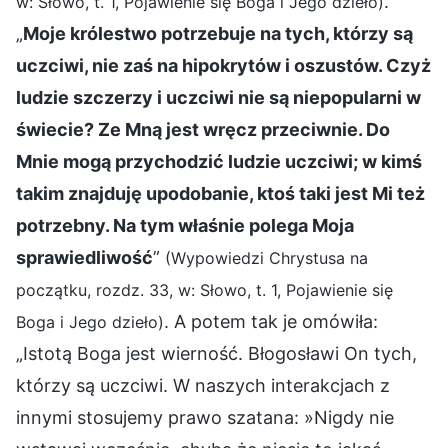
.
w: Słowo, t. 1, Pojawienie się Boga i Jego dzieło)
„
Moje królestwo potrzebuje na tych, którzy są
uczciwi, nie zaś na hipokrytów i oszustów. Czyż
ludzie szczerzy i uczciwi nie są niepopularni w
świecie? Ze Mną jest wręcz przeciwnie. Do
Mnie mogą przychodzić ludzie uczciwi; w kimś
takim znajduję upodobanie, ktoś taki jest Mi też
potrzebny. Na tym właśnie polega Moja
sprawiedliwość
”
(Wypowiedzi Chrystusa na
początku, rozdz. 33, w: Słowo, t. 1, Pojawienie się
. A potem tak je omówiła:
Boga i Jego dzieło)
„Istotą Boga jest wierność. Błogosławi On tych,
którzy są uczciwi. W naszych interakcjach z
innymi stosujemy prawo szatana: »Nigdy nie