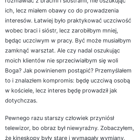
rozmawiać z braćmi i siostrami, nie oszukując
ich, lecz miałem obawy co do prowadzenia
interesów. Łatwiej było praktykować uczciwość
wobec braci i sióstr, lecz zarobiłbym mniej,
będąc uczciwym w pracy. Być może musiałbym
zamknąć warsztat. Ale czy nadal oszukując
moich klientów nie sprzeciwiałbym się woli
Boga? Jak powinienem postąpić? Przemyślałem
to i znalazłem kompromis: będę uczciwą osobą
w kościele, lecz interes będę prowadził jak
dotychczas.
Pewnego razu starszy człowiek przyniósł
telewizor, bo obraz był niewyraźny. Zobaczyłem,
że kineskopy były stare i wymagały wymiany,