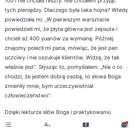
100 i nie chciała reszty. Nie chciałem przyjąć
tych pieniędzy. Dlaczego była taka hojna? Wtedy
powiedziała mi: „W pierwszym warsztacie
powiedzieli mi, że płyta główna jest zepsuta i
chcieli aż 400 yuanów za wymianę. Później
znajomy polecił mi pana, mówiąc, że jest pan
uczciwy i nie oszukuje klientów. Widzę, że tak
właśnie jest”. Słysząc to, pomyślałem: „Nie o to
chodzi, że jestem dobrą osobą, to słowa Boga
zmieniły mnie, bym urzeczywistniał
człowieczeństwo”.
Dzięki lekturze słów Boga i praktykowaniu
uczciwości zmieniła się moja perspektywa.
Myślałem, że nie da się być uczciwym w