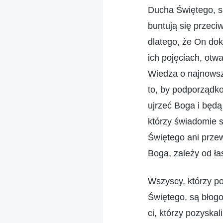
Ducha Świętego, są
buntują się przeci
dlatego, że On dok
ich pojęciach, otw
Wiedza o najnowszy
to, by podporządko
ujrzeć Boga i będ
którzy świadomie 
Świętego ani przew
Boga, zależy od łas
Wszyscy, którzy p
Świętego, są błogo
ci, którzy pozyskal