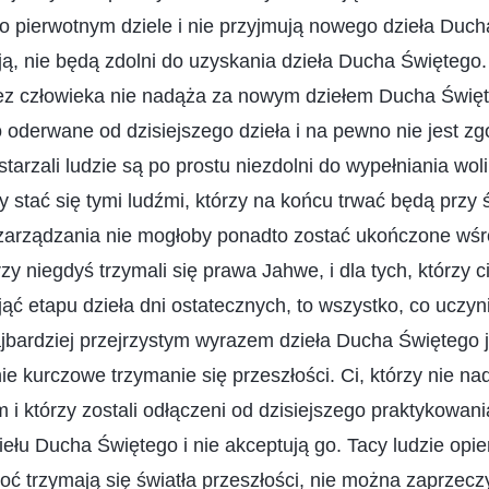
o pierwotnym dziele i nie przyjmują nowego dzieła Duch
ują, nie będą zdolni do uzyskania dzieła Ducha Świętego. 
ez człowieka nie nadąża za nowym dziełem Ducha Święt
 oderwane od dzisiejszego dzieła i na pewno nie jest zg
starzali ludzie są po prostu niezdolni do wypełniania wol
by stać się tymi ludźmi, którzy na końcu trwać będą przy
 zarządzania nie mogłoby ponadto zostać ukończone wśró
rzy niegdyś trzymali się prawa Jahwe, i dla tych, którzy ci
yjąć etapu dzieła dni ostatecznych, to wszystko, co uczyn
jbardziej przejrzystym wyrazem dzieła Ducha Świętego j
nie kurczowe trzymanie się przeszłości. Ci, którzy nie na
 i którzy zostali odłączeni od dzisiejszego praktykowania
ziełu Ducha Świętego i nie akceptują go. Tacy ludzie opi
ć trzymają się światła przeszłości, nie można zaprzeczy