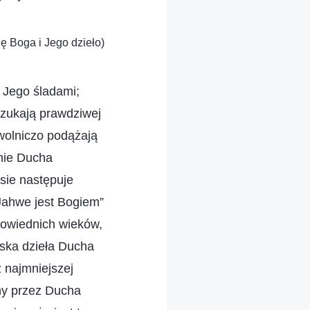
ię Boga i Jego dzieło)
 Jego śladami;
 szukają prawdziwej
ewolniczo podążają
anie Ducha
sie następuje
„Jahwe jest Bogiem”
powiednich wieków,
yska dzieła Ducha
 najmniejszej
ny przez Ducha