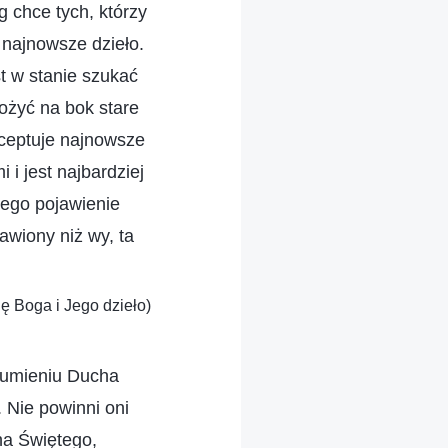
 chce tych, którzy
o najnowsze dzieło.
t w stanie szukać
ożyć na bok stare
kceptuje najnowsze
i jest najbardziej
Jego pojawienie
ławiony niż wy, ta
ę Boga i Jego dzieło)
trumieniu Ducha
. Nie powinni oni
ha Świętego,