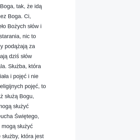
Boga, tak, że idą
zez Boga. Ci,
ło Bożych słów i
starania, nic to
zy podążają za
ają dziś słów
a. Służba, która
ła i pojęć i nie
ligijnych pojęć, to
aż służą Bogu,
 mogą służyć
 Ducha Świętego,
ie mogą służyć
służby, która jest