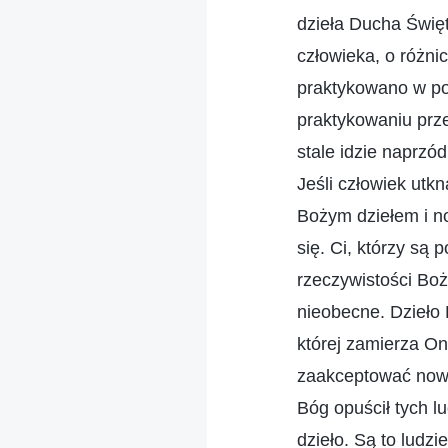
dzieła Ducha Świę
człowieka, o różni
praktykowano w pop
praktykowaniu prz
stale idzie naprzó
Jeśli człowiek utk
Bożym dziełem i no
się. Ci, którzy są
rzeczywistości Boż
nieobecne. Dzieło 
której zamierza On
zaakceptować noweg
Bóg opuścił tych l
dzieło. Są to ludz