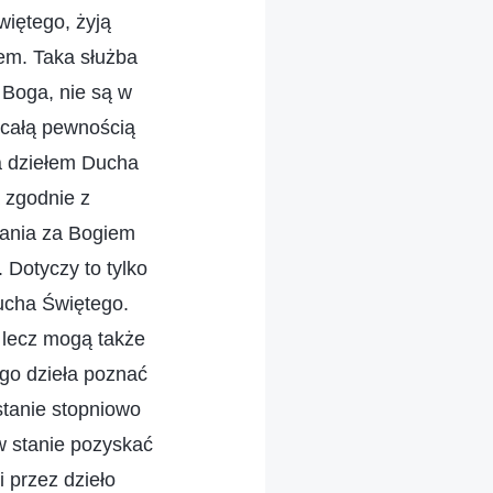
więtego, żyją
iem. Taka służba
 Boga, nie są w
z całą pewnością
za dziełem Ducha
a zgodnie z
ania za Bogiem
 Dotyczy to tylko
Ducha Świętego.
, lecz mogą także
ego dzieła poznać
 stanie stopniowo
w stanie pozyskać
 przez dzieło