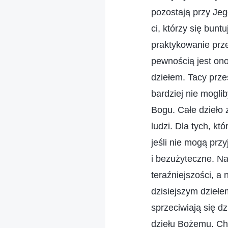
pozostają przy Jeg
ci, którzy się bunt
praktykowanie prz
pewnością jest ono
dziełem. Tacy prze
bardziej nie mogli
Bogu. Całe dzieło
ludzi. Dla tych, któ
jeśli nie mogą prz
i bezużyteczne. Na
teraźniejszości, a 
dzisiejszym dziełem
sprzeciwiają się d
dziełu Bożemu. Cho