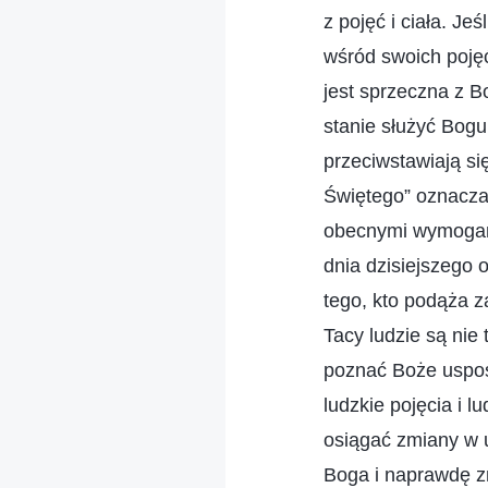
z pojęć i ciała. Je
wśród swoich pojęć
jest sprzeczna z B
stanie służyć Bogu
przeciwstawiają si
Świętego” oznacza 
obecnymi wymogam
dnia dzisiejszego 
tego, kto podąża z
Tacy ludzie są nie 
poznać Boże usposo
ludzkie pojęcia i l
osiągać zmiany w u
Boga i naprawdę zn