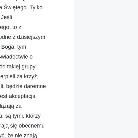
a Świętego. Tylko
Jeśli
ego, to z
odne z dzisiejszym
i Boga, tym
 świadectwie o
d takiej grupy
erpieli za krzyż,
ili, będzie daremne
est akceptacja
dążają za
, są tymi, którzy
erają się obecnemu
ć, że nie znają