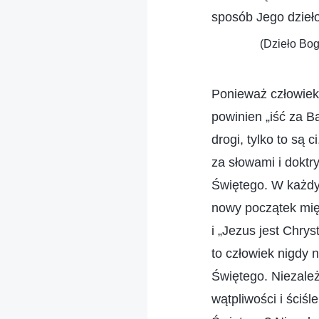
sposób Jego dzieł
(Dzieło Bog
Ponieważ człowiek
powinien „iść za Ba
drogi, tylko to są 
za słowami i doktr
Świętego. W każdy
nowy początek międ
i „Jezus jest Chry
to człowiek nigdy 
Świętego. Niezależ
wątpliwości i ści