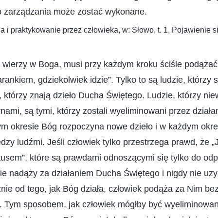
o zarządzania może zostać wykonane.
a i praktykowanie przez człowieka, w: Słowo, t. 1, Pojawienie s
 wierzy w Boga, musi przy każdym kroku ściśle podążać
rankiem, gdziekolwiek idzie”. Tylko to są ludzie, którzy
ci, którzy znają dzieło Ducha Świętego. Ludzie, którzy ni
ynami, są tymi, którzy zostali wyeliminowani przez dział
m okresie Bóg rozpoczyna nowe dzieło i w każdym okre
zy ludźmi. Jeśli człowiek tylko przestrzega prawd, że 
stusem”, które są prawdami odnoszącymi się tylko do od
nie nadąży za działaniem Ducha Świętego i nigdy nie uz
nie od tego, jak Bóg działa, człowiek podąża za Nim bez
śle. Tym sposobem, jak człowiek mógłby być wyeliminowa