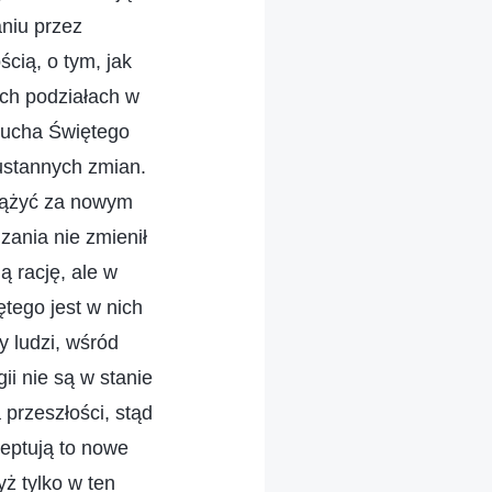
niu przez
cią, o tym, jak
ich podziałach w
Ducha Świętego
ustannych zmian.
adążyć za nowym
zania nie zmienił
ą rację, ale w
ętego jest w nich
y ludzi, wśród
i nie są w stanie
przeszłości, stąd
ceptują to nowe
ż tylko w ten