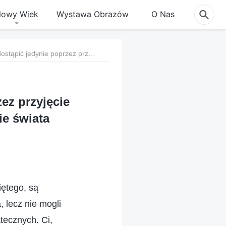
owy Wiek
Wystawa Obrazów
O Nas
h. Bożego zbawienia można dostąpić jedynie poprzez przyjęcie Jego dzieła w dniach ostatecznych i opuszczenie świata religijnego
ez przyjęcie
ie świata
iętego, są
 lecz nie mogli
atecznych. Ci,