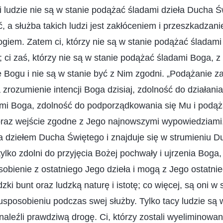
śli ludzie nie są w stanie podążać śladami dzieła Ducha Ś
, a służba takich ludzi jest zakłóceniem i przeszkadzan
ogiem. Zatem ci, którzy nie są w stanie podążać śladami
; ci zaś, którzy nie są w stanie podążać śladami Boga, 
ę Bogu i nie są w stanie być z Nim zgodni. „Podążanie 
zrozumienie intencji Boga dzisiaj, zdolność do działani
i Boga, zdolność do podporządkowania się Mu i podąż
oraz wejście zgodne z Jego najnowszymi wypowiedziami.
a dziełem Ducha Świętego i znajduje się w strumieniu 
tylko zdolni do przyjęcia Bożej pochwały i ujrzenia Boga
bienie z ostatniego Jego dzieła i mogą z Jego ostatni
udzki bunt oraz ludzką naturę i istotę; co więcej, są oni w
sposobieniu podczas swej służby. Tylko tacy ludzie są 
aleźli prawdziwą drogę. Ci, którzy zostali wyeliminowani