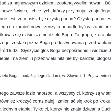
żać za najnowszym dziełem, zostaną wyeliminowani. Bóg
 nowe światło, i chce tych, którzy przyjmują i znają Jeg
ne jest, że musisz być czystą panną? Czysta panna jes
ego i rozumieć nowe rzeczy, a ponadto być w stanie odł
dkować się dzisiejszemu dziełu Boga. Ta grupa, która a
jszego, została przez Boga predestynowana przed wiekami 
ród ludzi. Słyszycie głos Boga bezpośrednio i widzicie 
iebie i na ziemi, i przez wieki nikt nie był bardziej błogos
ieło Boga i podążaj Jego śladami, w: Słowo, t. 1, Pojawienie si
ego zawsze idzie naprzód, a wszyscy ci, którzy są w s
również kroczyć coraz dalej i zmieniać się krok po kroku
 jednym etapie. Tylko ci, którzy nie znają działania Duc