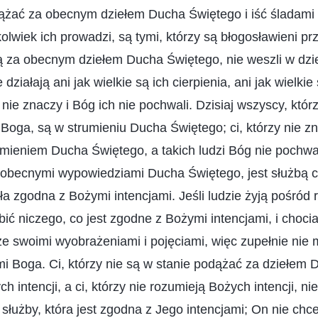
dążać za obecnym dziełem Ducha Świętego i iść śladami 
lwiek ich prowadzi, są tymi, którzy są błogosławieni pr
ą za obecnym dziełem Ducha Świętego, nie weszli w dzie
działają ani jak wielkie są ich cierpienia, ani jak wielkie 
nie znaczy i Bóg ich nie pochwali. Dzisiaj wszyscy, któr
oga, są w strumieniu Ducha Świętego; ci, którzy nie zn
mieniem Ducha Świętego, a takich ludzi Bóg nie pochwal
 obecnymi wypowiedziami Ducha Świętego, jest służbą cia
ła zgodna z Bożymi intencjami. Jeśli ludzie żyją pośród re
obić niczego, co jest zgodne z Bożymi intencjami, i choci
e swoimi wyobrażeniami i pojęciami, więc zupełnie nie
mi Boga. Ci, którzy nie są w stanie podążać za dziełem
h intencji, a ci, którzy nie rozumieją Bożych intencji, n
łużby, która jest zgodna z Jego intencjami; On nie chce 