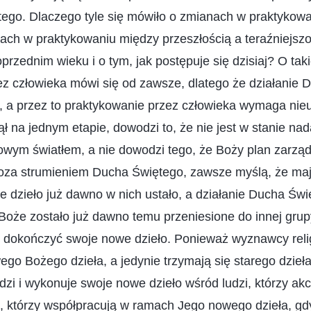
tego. Dlaczego tyle się mówiło o zmianach w praktykowa
cach w praktykowaniu między przeszłością a teraźniejszoś
rzednim wieku i o tym, jak postępuje się dzisiaj? O tak
ez człowieka mówi się od zawsze, dlatego że działanie 
d, a przez to praktykowanie przez człowieka wymaga nie
nął na jednym etapie, dowodzi to, że nie jest w stanie n
wym światłem, a nie dowodzi tego, że Boży plan zarząd
 poza strumieniem Ducha Świętego, zawsze myślą, że maj
e dzieło już dawno w nich ustało, a działanie Ducha Świ
Boże zostało już dawno temu przeniesione do innej grup
 dokończyć swoje nowe dzieło. Ponieważ wyznawcy religi
o Bożego dzieła, a jedynie trzymają się starego dzieła 
udzi i wykonuje swoje nowe dzieło wśród ludzi, którzy ak
ie, którzy współpracują w ramach Jego nowego dzieła, gdy