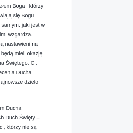
ełem Boga i którzy
iwiają się Bogu
 samym, jaki jest w
nimi wzgardza.
są nastawieni na
 będą mieli okazję
a Świętego. Ci,
iecenia Ducha
najnowsze dzieło
iom Ducha
ich Duch Święty –
i, którzy nie są