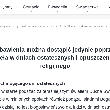
Hymny
Czytania
Ewangelia
Świadectwa
N
szą wkroczyć ludzie wierzący w Boga
bawienia można dostąpić jedynie poprz
eła w dniach ostatecznych i opuszczen
religijnego
chmogącego dni ostatecznych
ą w stanie podążać za teraźniejszym światłem Ducha Św
zie w minionych epokach również podążali śladami Boga,
dzisiaj; to jest błogosławieństwo dla ludzi w dniach ost