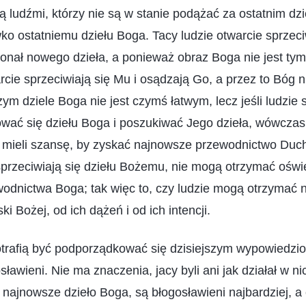
 ludźmi, którzy nie są w stanie podążać za ostatnim dzi
wko ostatniemu dziełu Boga. Tacy ludzie otwarcie sprzec
onał nowego dzieła, a ponieważ obraz Boga nie jest tym
arcie sprzeciwiają się Mu i osądzają Go, a przez to Bóg 
m dziele Boga nie jest czymś łatwym, lecz jeśli ludzie 
wać się dziełu Boga i poszukiwać Jego dzieła, wówczas
ą mieli szansę, by zyskać najnowsze przewodnictwo Duch
sprzeciwiają się dziełu Bożemu, nie mogą otrzymać ośw
odnictwa Boga; tak więc to, czy ludzie mogą otrzymać 
ki Bożej, od ich dążeń i od ich intencji.
otrafią być podporządkować się dzisiejszym wypowiedz
sławieni. Nie ma znaczenia, jacy byli ani jak działał w n
i najnowsze dzieło Boga, są błogosławieni najbardziej, a c