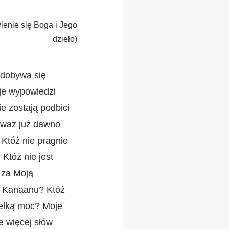
ienie się Boga i Jego
dzieło)
 dobywa się
je wypowiedzi
e zostają podbici
ieważ już dawno
 Któż nie pragnie
Któż nie jest
 za Moją
wa Kanaanu? Któż
ielką moc? Moje
e więcej słów