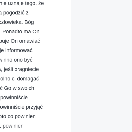
nie uznaje tego, że
a pogodzić z
 człowieka. Bóg
a. Ponadto ma On
zebuje On omawiać
uje informować
owinno ono być
 jeśli pragniecie
wolno ci domagać
kać Go w swoich
 powinniście
owinniście przyjąć
oto co powinien
, powinien