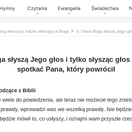
Hymny
Czytania
Ewangelia
Świadectwa
N
szą wkroczyć ludzie wierzący w Boga
a słyszą Jego głos i tylko słysząc gło
spotkać Pana, który powrócił
dzące z Biblii
wiele do powiedzenia, ale teraz nie możecie tego znieś
h prawdy, wprowadzi was we wszelką prawdę. Nie będzi
 będzie mówił to, co usłyszy, i oznajmi wam przyszłe rze