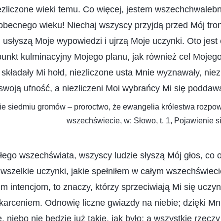
niezliczone wieki temu. Co więcej, jestem wszechchwale
cnego wieku! Niechaj wszyscy przyjdą przed Mój tron 
 usłyszą Moje wypowiedzi i ujrzą Moje uczynki. Oto jest 
punkt kulminacyjny Mojego planu, jak również cel Mojeg
 składały Mi hołd, niezliczone usta Mnie wyznawały, niezl
swoją ufność, a niezliczeni Moi wybrańcy Mi się poddawa
e siedmiu gromów – proroctwo, że ewangelia królestwa rozpow
wszechświecie, w: Słowo, t. 1, Pojawienie s
ego wszechświata, wszyscy ludzie słyszą Mój głos, co 
wszelkie uczynki, jakie spełniłem w całym wszechświecie
m intencjom, to znaczy, którzy sprzeciwiają Mi się uczy
rceniem. Odnowię liczne gwiazdy na niebie; dzięki Mni
 niebo nie będzie już takie, jak było; a wszystkie rzecz