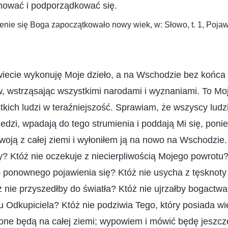
mować i podporządkować się.
enie się Boga zapoczątkowało nowy wiek, w: Słowo, t. 1, Pojaw
ecie wykonuję Moje dzieło, a na Wschodzie bez końca
w, wstrząsając wszystkimi narodami i wyznaniami. To Mo
kich ludzi w teraźniejszość. Sprawiam, że wszyscy ludzi
dzi, wpadają do tego strumienia i poddają Mi się, pon
oją z całej ziemi i wyłoniłem ją na nowo na Wschodzie.
y? Któż nie oczekuje z niecierpliwością Mojego powrotu? 
 ponownego pojawienia się? Któż nie usycha z tęsknoty
 nie przyszedłby do światła? Któż nie ujrzałby bogact
u Odkupiciela? Któż nie podziwia Tego, który posiada w
one będą na całej ziemi; wypowiem i mówić będę jeszcz