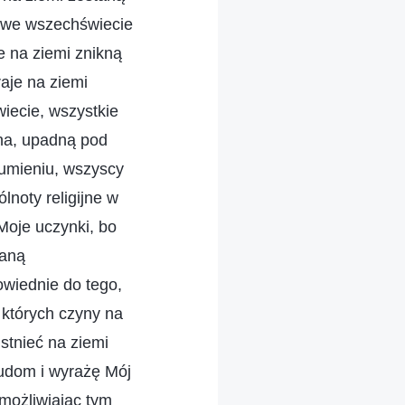
e we wszechświecie
e na ziemi znikną
raje na ziemi
wiecie, wszystkie
ana, upadną pod
rumieniu, wszyscy
lnoty religijne w
Moje uczynki, bo
taną
owiednie do tego,
, których czyny na
stnieć na ziemi
ludom i wyrażę Mój
możliwiając tym