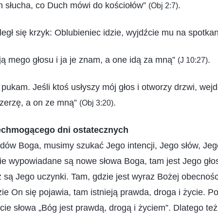
ch słucha, co Duch mówi do kościołów”
.
(Obj 2:7)
legł się krzyk: Oblubieniec idzie, wyjdźcie mu na spotka
ą mego głosu i ja je znam, a one idą za mną”
.
(J 10:27)
i pukam. Jeśli ktoś usłyszy mój głos i otworzy drzwi, wejd
czerzę, a on ze mną”
.
(Obj 3:20)
chmogącego dni ostatecznych
dów Boga, musimy szukać Jego intencji, Jego słów, Je
ie wypowiadane są nowe słowa Boga, tam jest Jego głos
ż są Jego uczynki. Tam, gdzie jest wyraz Bożej obecnośc
zie On się pojawia, tam istnieją prawda, droga i życie. 
cie słowa „Bóg jest prawdą, drogą i życiem”. Dlatego też