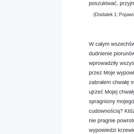
poszukiwać, przyj
(Dodatek 1: Pojawi
W całym wszechświ
dudnienie piorunó
wprowadziły wszyst
przez Moje wypowie
zabrałem chwałę sw
ujrzeć Mojej chwał
spragniony mojego
cudownością? Któż
nie pragnie powrot
wypowiedzi krzewi