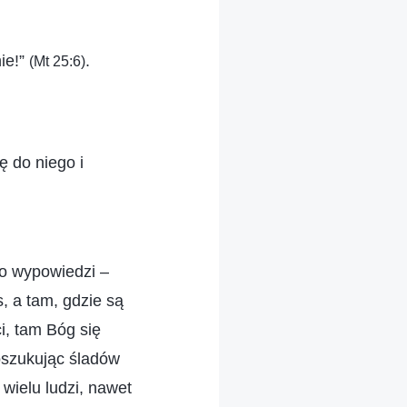
nie!”
.
(Mt 25:6)
ę do niego i
go wypowiedzi –
, a tam, gdzie są
i, tam Bóg się
Poszukując śladów
 wielu ludzi, nawet