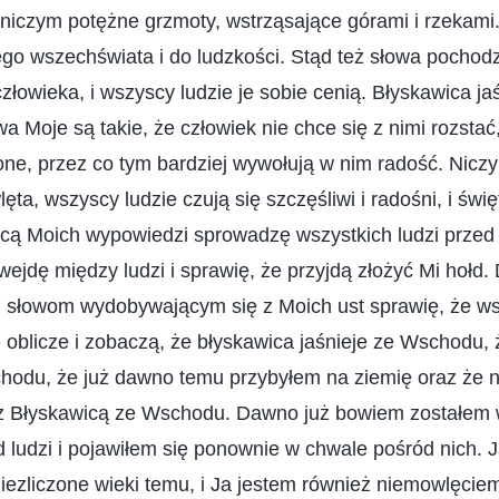
iczym potężne grzmoty, wstrząsające górami i rzekam
go wszechświata i do ludzkości. Stąd też słowa pochod
człowieka, i wszyscy ludzie je sobie cenią. Błyskawica j
a Moje są takie, że człowiek nie chce się z nimi rozstać,
one, przez co tym bardziej wywołują w nim radość. Nic
ta, wszyscy ludzie czują się szczęśliwi i radośni, i świ
ocą Moich wypowiedzi sprowadzę wszystkich ludzi przed
ie wejdę między ludzi i sprawię, że przyjdą złożyć Mi hołd.
 i słowom wydobywającym się z Moich ust sprawię, że ws
 oblicze i zobaczą, że błyskawica jaśnieje ze Wschodu, 
hodu, że już dawno temu przybyłem na ziemię oraz że ni
 Błyskawicą ze Wschodu. Dawno już bowiem zostałem 
ludzi i pojawiłem się ponownie w chwale pośród nich. 
niezliczone wieki temu, i Ja jestem również niemowlęci