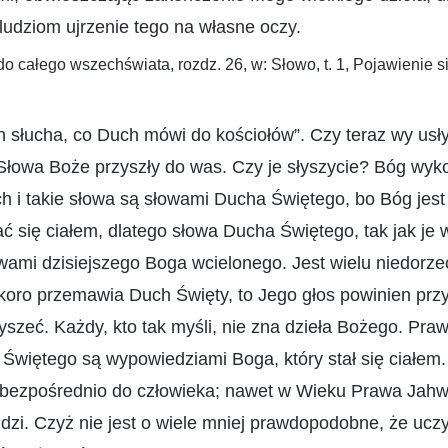
udziom ujrzenie tego na własne oczy.
o całego wszechświata, rozdz. 26, w: Słowo, t. 1, Pojawienie si
h słucha, co Duch mówi do kościołów”. Czy teraz wy usły
łowa Boże przyszły do was. Czy je słyszycie? Bóg wyko
ch i takie słowa są słowami Ducha Świętego, bo Bóg je
ć się ciałem, dlatego słowa Ducha Świętego, tak jak je
owami dzisiejszego Boga wcielonego. Jest wielu niedorze
skoro przemawia Duch Święty, to Jego głos powinien przy
yszeć. Każdy, kto tak myśli, nie zna dzieła Bożego. Praw
Świętego są wypowiedziami Boga, który stał się ciałem.
ezpośrednio do człowieka; nawet w Wieku Prawa Jahw
dzi. Czyż nie jest o wiele mniej prawdopodobne, że uczy