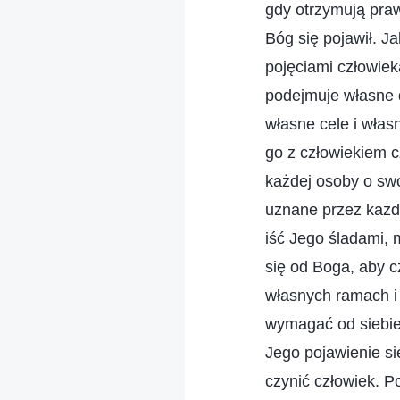
gdy otrzymują praw
Bóg się pojawił. J
pojęciami człowiek
podejmuje własne 
własne cele i włas
go z człowiekiem c
każdej osoby o swo
uznane przez każde
iść Jego śladami, 
się od Boga, aby c
własnych ramach i
wymagać od siebie 
Jego pojawienie si
czynić człowiek. P