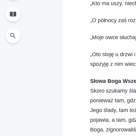
„Kto ma uszy, nie
„O północy zaś roz
„Moje owce słuchaj
„Oto stoję u drzwi 
spożyję z nim wie
Słowa Boga Wsze
Skoro szukamy śla
ponieważ tam, gdz
Jego ślady, tam te
pojawia, a tam, gd
Boga, zignorowaliś