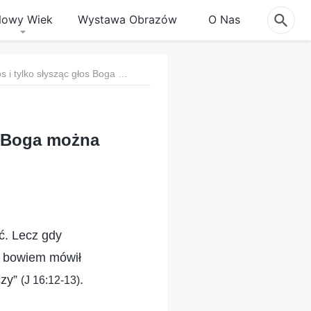
owy Wiek
Wystawa Obrazów
O Nas
b. Owce Boga słyszą Jego głos i tylko słysząc głos Boga można spotkać Pana, który powrócił
s Boga można
ć. Lecz gdy
e bowiem mówił
czy”
.
(J 16:12-13)