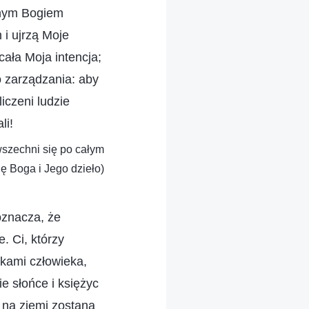
bnym Bogiem
i ujrzą Moje
cała Moja intencja;
o zarządzania: aby
iczeni ludzie
li!
szechni się po całym
ię Boga i Jego dzieło)
oznacza, że
. Ci, którzy
nkami człowieka,
e słońce i księżyc
y na ziemi zostaną