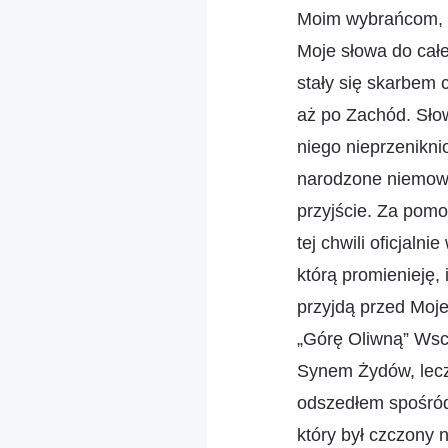
Moim wybrańcom, n
Moje słowa do całe
stały się skarbem 
aż po Zachód. Słow
niego nieprzenikni
narodzone niemowlę
przyjście. Za pom
tej chwili oficjaln
którą promienieję,
przyjdą przed Moje
„Górę Oliwną” Wsc
Synem Żydów, lecz
odszedłem spośród 
który był czczony 