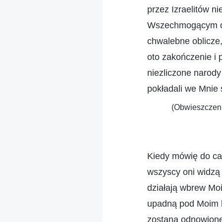
przez Izraelitów 
Wszechmogącym obe
chwalebne oblicze,
oto zakończenie i 
niezliczone narody
pokładali we Mnie 
(Obwieszczeni
Kiedy mówię do cał
wszyscy oni widzą 
działają wbrew Moi
upadną pod Moim ka
zostaną odnowione,