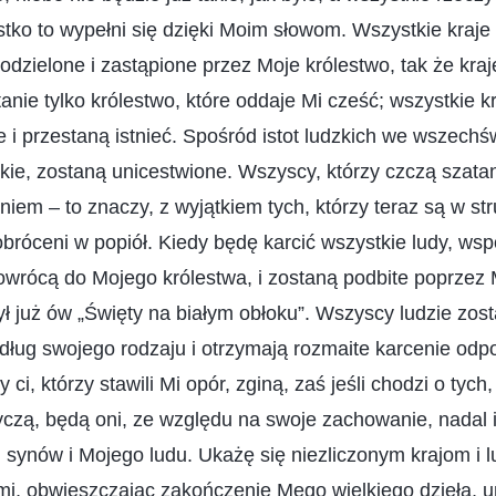
tko to wypełni się dzięki Moim słowom. Wszystkie kraj
dzielone i zastąpione przez Moje królestwo, tak że kraj
anie tylko królestwo, które oddaje Mi cześć; wszystkie k
 i przestaną istnieć. Spośród istot ludzkich we wszechś
lskie, zostaną unicestwione. Wszyscy, którzy czczą szat
em – to znaczy, z wyjątkiem tych, którzy teraz są w st
bróceni w popiół. Kiedy będę karcić wszystkie ludy, wspó
wrócą do Mojego królestwa, i zostaną podbite poprzez 
był już ów „Święty na białym obłoku”. Wszyscy ludzie zos
ług swojego rodzaju i otrzymają rozmaite karcenie odp
y ci, którzy stawili Mi opór, zginą, zaś jeśli chodzi o tych
yczą, będą oni, ze względu na swoje zachowanie, nadal i
synów i Mojego ludu. Ukażę się niezliczonym krajom i 
mi, obwieszczając zakończenie Mego wielkiego dzieła, u