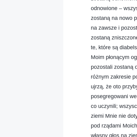
odnowione – wszys
zostaną na nowo po
na zawsze i pozost
zostaną zniszczone
te, które są diabe
Moim płonącym ogni
pozostali zostaną o
różnym zakresie po
ujrzą, że oto przy
posegregowani wed
co uczynili; wszysc
ziemi Mnie nie dot
pod rządami Moich 
własny głos na zie