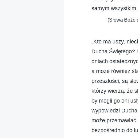
samym wszystkim l
(Słowa Boże d
„Kto ma uszy, niec
Ducha Świętego? S
dniach ostateczny
a może również sta
przeszłości, są sł
którzy wierzą, że 
by mogli go oni usł
wypowiedzi Ducha 
może przemawiać b
bezpośrednio do lu