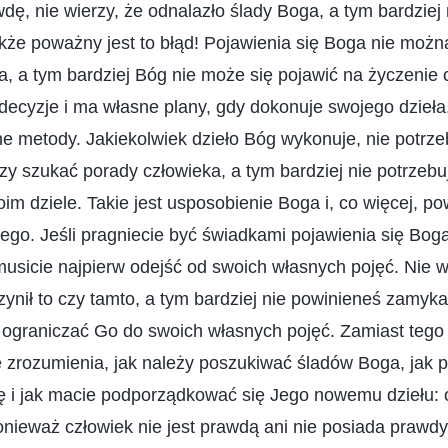
dę, nie wierzy, że odnalazło ślady Boga, a tym bardziej 
akże poważny jest to błąd! Pojawienia się Boga nie możn
a, a tym bardziej Bóg nie może się pojawić na życzenie
decyzje i ma własne plany, gdy dokonuje swojego dzieł
ne metody. Jakiekolwiek dzieło Bóg wykonuje, nie potr
zy szukać porady człowieka, a tym bardziej nie potrzeb
im dziele. Takie jest usposobienie Boga i, co więcej, p
go. Jeśli pragniecie być świadkami pojawienia się Boga,
musicie najpierw odejść od swoich własnych pojęć. Nie 
zynił to czy tamto, a tym bardziej nie powinieneś zamy
 ograniczać Go do swoich własnych pojęć. Zamiast tego
zrozumienia, jak należy poszukiwać śladów Boga, jak p
ę i jak macie podporządkować się Jego nowemu dziełu: 
onieważ człowiek nie jest prawdą ani nie posiada prawdy