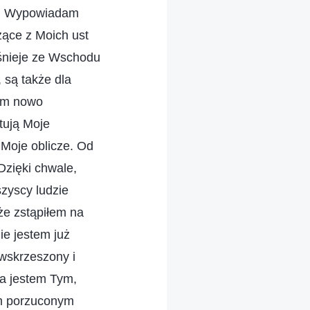
i. Wypowiadam
zące z Moich ust
aśnieje ze Wschodu
 są także dla
zym nowo
ętują Moje
 Moje oblicze. Od
 Dzięki chwale,
zyscy ludzie
że zstąpiłem na
e jestem już
wskrzeszony i
Ja jestem Tym,
em porzuconym