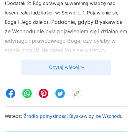
(Dodatek 2: Bóg sprawuje suwerenną władzę nad
losem całej ludzkości, w: Słowo, t. 1, Pojawienie się
. Podobnie, gdyby Błyskawica
Boga i Jego dzieło)
ze Wschodu nie była pojawieniem się i działaniem
jedynego i prawdziwego Boga, czy byłaby w
stanie przebić się przez kolejne warstwy
przeszkód, oporu i prześladowań rzuconych
Czytaj więcej
przez świat religijny i ateistyczny rząd KPCh, jak
bastion żelaznych murów, i rozprzestrzenić się
gwałtownie w całych Chinach, a nawet na całym
świecie? Gdyby nie kierowała się działaniem
Ducha Świętego, czy miałaby autorytet i moc,
aby wszystkie narody podążały ku tej górze i y
Wstecz:
Źródło pomyślności Błyskawicy ze Wschodu
wszystkie religie stały się jedną? Gdyby nie było