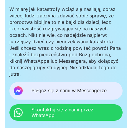
to pojawienie się i działanie Boga, czy byłoby w
W miarę jak katastrofy wciąż się nasilają, coraz
stanie wyrazić prawdę i wykonać sąd, aby
więcej ludzi zaczyna zdawać sobie sprawę, że
podbić tak wielu prawdziwych wierzących
proroctwa biblijne to nie bajki dla dzieci, lecz
rzeczywistość rozgrywająca się na naszych
różnych wyznań, tych dobrych owiec i
oczach. Nikt nie wie, co nadejdzie najpierw:
poprowadzić je oraz sprawić, że pójdą za Nim ze
jutrzejszy dzień czy nieoczekiwana katastrofa.
Jeśli chcesz wraz z rodziną powitać powrót Pana
zdecydowanym sercem? Fakty są
i znaleźć bezpieczeństwo pod Bożą ochroną,
wystarczające, aby udowodnić, że Chrystus dni
kliknij WhatsAppa lub Messengera, aby dołączyć
do naszej grupy studyjnej. Nie odkładaj tego do
ostatecznych, Bóg Wszechmogący, którym
jutra.
Błyskawica ze Wschodu daje świadectwo, jest
Panem Jezusem, który powrócił, i rzeczywiście
Połącz się z nami w Messengerze
jest Bogiem, który się pojawił i działa w dniach
ostatecznych. Dlatego Błyskawica ze Wschodu
Skontaktuj się z nami przez
WhatsApp
jest w stanie podążać do przodu z
niepowstrzymanym postępem w obliczu