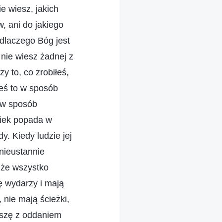
e wiesz, jakich
 ani do jakiego
, dlaczego Bóg jest
 nie wiesz żadnej z
zy to, co zrobiłeś,
łeś to w sposób
 w sposób
owiek popada w
y. Kiedy ludzie jej
nieustannie
, że wszystko
ę wydarzy i mają
 nie mają ścieżki,
uszę z oddaniem