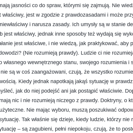
mają jasności co do spraw, którymi się zajmują. Nie wied
st właściwy, jest w zgodzie z prawdozasadami i może prz
t niewłaściwy i narusza zasady. Ich umysły są w stanie de
b jest właściwy, jednak inne sposoby też wydają się wyk
iałanie jest właściwe, i nie wiedzą, jak praktykować, ab
dowodzi? (Nie rozumieją prawdy). Ludzie ci nie rozumiej
do własnego wewnętrznego stanu, swojego rozumienia i
 nie są w coś zaangażowani, czują, że wszystko rozumie
twością. Kiedy jednak napotkają jakąś sytuację w prawdz
yśleć, jak do niej podejść ani jak postąpić właściwie. D
mają nic i nie rozumieją niczego z prawdy. Doktryny, o k
zużyteczne. Nie mając wyboru, muszą poszukiwać odpowi
ytuację. Tak właśnie się dzieje, kiedy ludzie, którzy nie
tuację – są zagubieni, pełni niepokoju, czują, że to pos