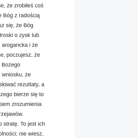
, że zrobiłeś coś
e Bóg z radością
sz się, że Bóg
troski o zysk lub
i arogancka i że
, poczujesz, że
en Bożego
o wniosku, że
skiwać rezultaty, a
czego bierze się to
akiem zrozumienia
przejawów.
 stratę. To jest ich
lności; nie wiesz,