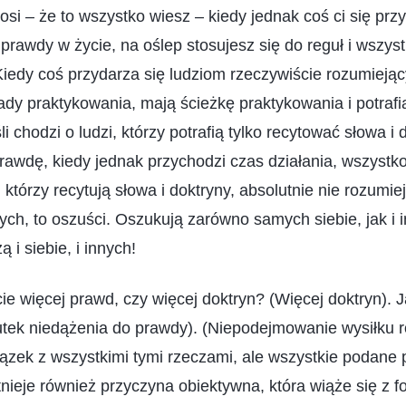
osi – że to wszystko wiesz – kiedy jednak coś ci się przyt
prawdy w życie, na oślep stosujesz się do reguł i wszys
 Kiedy coś przydarza się ludziom rzeczywiście rozumiej
ady praktykowania, mają ścieżkę praktykowania i potrafią
 chodzi o ludzi, którzy potrafią tylko recytować słowa i 
prawdę, kiedy jednak przychodzi czas działania, wszystko
 którzy recytują słowa i doktryny, absolutnie nie rozumie
nych, to oszuści. Oszukują zarówno samych siebie, jak i i
 i siebie, i innych!
ie więcej prawd, czy więcej doktryn? (Więcej doktryn). J
utek niedążenia do prawdy). (Niepodejmowanie wysiłku 
iązek z wszystkimi tymi rzeczami, ale wszystkie podane
tnieje również przyczyna obiektywna, która wiąże się z 