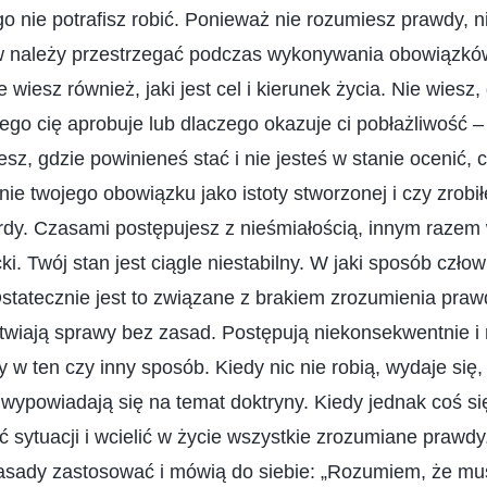
go nie potrafisz robić. Ponieważ nie rozumiesz prawdy, ni
w należy przestrzegać podczas wykonywania obowiązków,
e wiesz również, jaki jest cel i kierunek życia. Nie wiesz
zego cię aprobuje lub dlaczego okazuje ci pobłażliwość –
esz, gdzie powinieneś stać i nie jesteś w stanie ocenić, c
nie twojego obowiązku jako istoty stworzonej i czy zrobi
ardy. Czasami postępujesz z nieśmiałością, innym razem
ki. Twój stan jest ciągle niestabilny. W jaki sposób czł
Ostatecznie jest to związane z brakiem zrozumienia prawd
atwiają sprawy bez zasad. Postępują niekonsekwentnie i 
 w ten czy inny sposób. Kiedy nic nie robią, wydaje się
 wypowiadają się na temat doktryny. Kiedy jednak coś si
 sytuacji i wcielić w życie wszystkie zrozumiane prawdy,
 zasady zastosować i mówią do siebie: „Rozumiem, że m