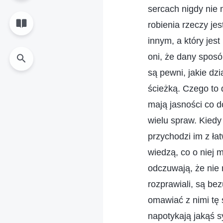
sercach nigdy nie 
robienia rzeczy je
innym, a który jes
oni, że dany sposó
są pewni, jakie dz
ścieżką. Czego to 
mają jasności co 
wielu spraw. Kiedy
przychodzi im z ła
wiedzą, co o niej m
odczuwają, że nie 
rozprawiali, są be
omawiać z nimi tę s
napotykają jakąś sy