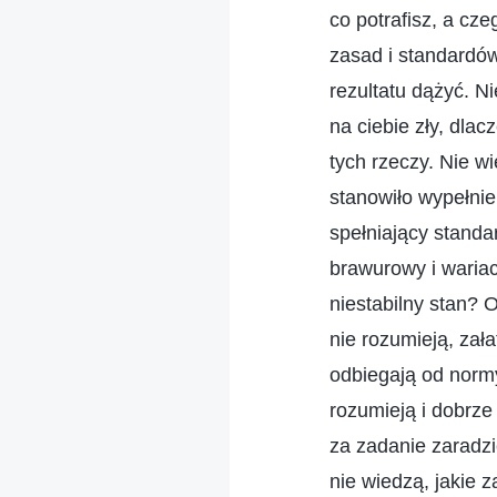
co potrafisz, a cze
zasad i standardó
rezultatu dążyć. Ni
na ciebie zły, dlac
tych rzeczy. Nie wi
stanowiło wypełnie
spełniający stand
brawurowy i wariac
niestabilny stan? 
nie rozumieją, zał
odbiegają od normy
rozumieją i dobrze
za zadanie zaradzić
nie wiedzą, jakie