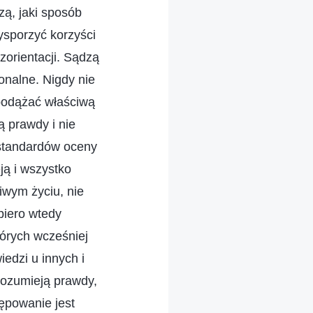
zą, jaki sposób
ysporzyć korzyści
zorientacji. Sądzą
onalne. Nigdy nie
y podążać właściwą
ą prawdy i nie
 standardów oceny
ją i wszystko
iwym życiu, nie
opiero wtedy
tórych wcześniej
edzi u innych i
 rozumieją prawdy,
tępowanie jest