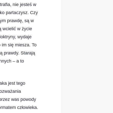
rafia, nie jesteś w
tko partaczysz. Czy
ącym prawdę, są w
 wcielić w życie
doktryny, wydaje
 im się miesza. To
ją prawdy. Starają
nnych – a to
aka jest tego
rozważania
 przez was powody
formatem człowieka.