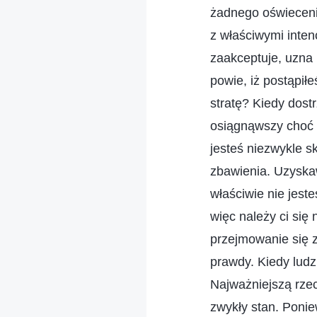
żadnego oświecenia
z właściwymi inten
zaakceptuje, uzna 
powie, iż postąpiłe
stratę? Kiedy dost
osiągnąwszy choć 
jesteś niezwykle s
zbawienia. Uzyskaw
właściwie nie jeste
więc należy ci się 
przejmowanie się z
prawdy. Kiedy ludzi
Najważniejszą rzecz
zwykły stan. Ponie