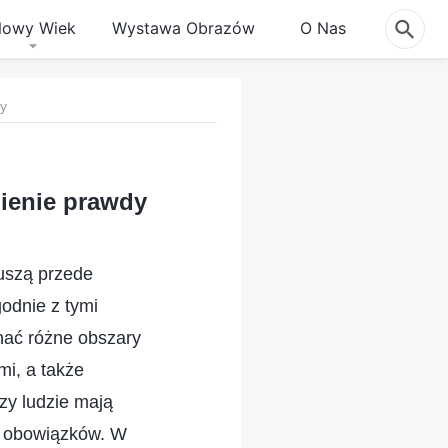
owy Wiek
Wystawa Obrazów
O Nas
dy
mienie prawdy
uszą przede
odnie z tymi
nać różne obszary
mi, a także
zy ludzie mają
ia obowiązków. W