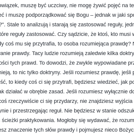
owiązek, muszę być uczciwy, nie mogę żywić pojęć na t
eć i muszę podporządkować się Bogu – jednak w jaki 
”. Stale to analizują i starają się zastosować reguły, j
które reguły zastosować. Czy sądzicie, że ktoś, kto musi
y coś mu się przytrafia, to osoba rozumiejąca prawdę? N
ie prawdy. Tacy ludzie rozumieją zaledwie kilka doktryn
ości tych prawd. To dowodzi, że zwykle wypowiadane prze
eją, to nic tylko doktryny. Jeśli rozumiesz prawdę, jeśli
, to kiedy coś ci się przytrafi, będziesz wiedzieć, jak 
jak działać w obrębie zasad. Jeśli rozumiesz wyłącznie d
oś rzeczywiście ci się przydarzy, nie znajdziesz wyjścia 
ynie i przestrzegając reguł. Nie będziesz w stanie odsz
 ścieżki praktykowania. Mogłoby się wydawać, że rozumi
sz znaczenie tych słów prawdy i pojmujesz nieco Bożych