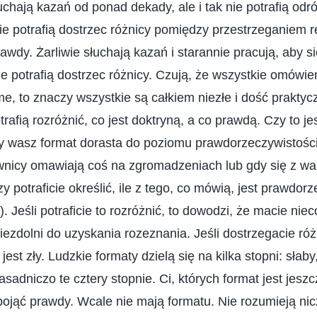
łuchają kazań od ponad dekady, ale i tak nie potrafią od
nie potrafią dostrzec różnicy pomiędzy przestrzeganiem r
wdy. Żarliwie słuchają kazań i starannie pracują, aby s
ie potrafią dostrzec różnicy. Czują, że wszystkie omówie
me, to znaczy wszystkie są całkiem niezłe i dość praktyc
rafią rozróżnić, co jest doktryną, a co prawdą. Czy to j
y wasz format dorasta do poziomu prawdorzeczywistości
wnicy omawiają coś na zgromadzeniach lub gdy się z wa
y potraficie określić, ile z tego, co mówią, jest prawdorz
). Jeśli potraficie to rozróżnić, to dowodzi, że macie niec
niezdolni do uzyskania rozeznania. Jeśli dostrzegacie róż
jest zły. Ludzkie formaty dzielą się na kilka stopni: słaby
 zasadniczo te cztery stopnie. Ci, których format jest jesz
 pojąć prawdy. Wcale nie mają formatu. Nie rozumieją nic