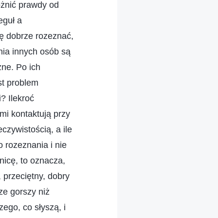
różnić prawdy od
eguł a
ię dobrze rozeznać,
nia innych osób są
zne. Po ich
est problem
? Ilekroć
mi kontaktują przy
eczywistością, a ile
o rozeznania i nie
nicę, to oznacza,
, przeciętny, dobry
cze gorszy niż
zego, co słyszą, i