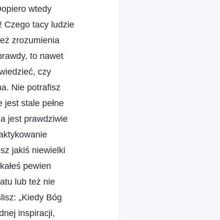
Dopiero wtedy
! Czego tacy ludzie
 też zrozumienia
prawdy, to nawet
 wiedzieć, czy
a. Nie potrafisz
 jest stale pełne
ia jest prawdziwie
raktykowanie
z jakiś niewielki
skałeś pewien
atu lub też nie
lisz: „Kiedy Bóg
ej inspiracji,