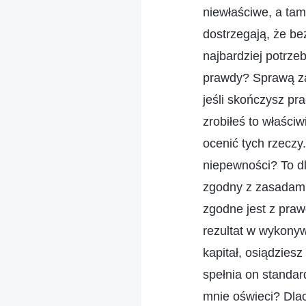
niewłaściwe, a tam
dostrzegają, że be
najbardziej potrzeb
prawdy? Sprawą zas
jeśli skończysz pr
zrobiłeś to właściw
ocenić tych rzeczy.
niepewności? To dl
zgodny z zasadami,
zgodne jest z prawd
rezultat w wykonyw
kapitał, osiądziesz
spełnia on standar
mnie oświeci? Dlac