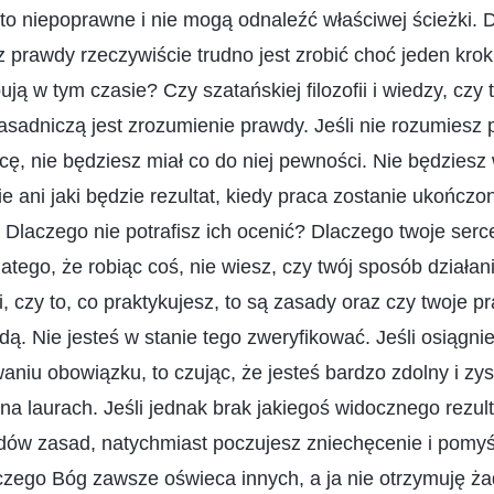
to niepoprawne i nie mogą odnaleźć właściwej ścieżki. 
z prawdy rzeczywiście trudno jest zrobić choć jeden krok
ują w tym czasie? Czy szatańskiej filozofii i wiedzy, czy
adniczą jest zrozumienie prawdy. Jeśli nie rozumiesz 
acę, nie będziesz miał co do niej pewności. Nie będziesz
ie ani jaki będzie rezultat, kiedy praca zostanie ukończon
 Dlaczego nie potrafisz ich ocenić? Dlaczego twoje serce
atego, że robiąc coś, nie wiesz, czy twój sposób działan
 czy to, co praktykujesz, to są zasady oraz czy twoje p
ą. Nie jesteś w stanie tego zweryfikować. Jeśli osiągnies
aniu obowiązku, to czując, że jesteś bardzo zdolny i zy
 na laurach. Jeśli jednak brak jakiegoś widocznego rezult
dów zasad, natychmiast poczujesz zniechęcenie i pomyś
zego Bóg zawsze oświeca innych, a ja nie otrzymuję żadn