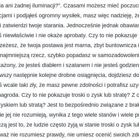
 ani żadnej iluminacji?”. Czasami możesz mieć poczucie
cjami i podjąłeś ogromny wysiłek, masz więc nadzieję, ż
i zatwierdzi twoje starania. Jednocześnie jednak obawia
ś niewłaściwie i nie okaże aprobaty. Czy to nie pokazuje 
rzeżesz, że twoja postawa jest marna, zbyt buntownicza 
najmniejszą rzecz, szybko popadasz w samozadowolenie
każony, że jesteś diabłem i szatanem i nie jesteś godzi
szy następnie kolejne drobne osiągnięcia, dojdziesz d
ś wcale taki zły, że masz pewne zdolności i potrafisz uzy
nagroda. Czy to nie pokazuje troski o zysk lub stratę? Z 
yskiem lub stratą? Jest to bezpośrednio związane z br
e jej nie rozumieją, wynika z tego wiele stanów i wiele 
ą jest to, że ludzie często żyją w stanie troski o zysk lub
waż nie rozumiesz prawdy, nie umiesz ocenić swoich zdo