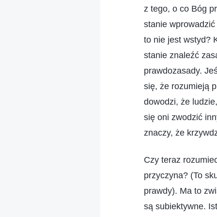
z tego, o co Bóg pr
stanie wprowadzić 
to nie jest wstyd?
stanie znaleźć zas
prawdozasady. Jeśli
się, że rozumieją 
dowodzi, że ludzie,
się oni zwodzić in
znaczy, że krzywdzą
Czy teraz rozumiec
przyczyna? (To sk
prawdy). Ma to zw
są subiektywne. Is