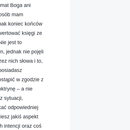
emat Boga ani
sposób mam
ednak koniec końców
 wertować księgi ze
ie jest to
, jednak nie pojęli
z nich słowa i to,
 posiadasz
postąpić w zgodzie z
oktrynę – a nie
z sytuacji,
ukać odpowiedniej
esz jakiś aspekt
 intencji oraz coś