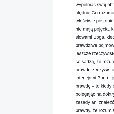
wypełniać swój ob
błędnie Go rozumi
właściwie postąpić?
nie mają pojęcia, 
słowami Boga, kied
prawdziwe pojmowan
jeszcze rzeczywist
co sądzą, że rozumi
prawdorzeczywistość
intencjami Boga i 
prawdę – to kiedy c
polegając na doktr
zasady ani znaleźć
prawdy, że rozumie