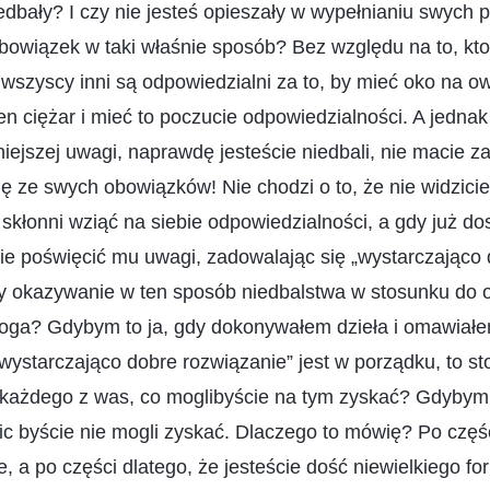
edbały? I czy nie jesteś opieszały w wypełnianiu swych 
bowiązek w taki właśnie sposób? Bez względu na to, kt
wszyscy inni są odpowiedzialni za to, by mieć oko na o
en ciężar i mieć to poczucie odpowiedzialności. A jedna
iejszej uwagi, naprawdę jesteście niedbali, nie macie za
ię ze swych obowiązków! Nie chodzi o to, że nie widzicie
e skłonni wziąć na siebie odpowiedzialności, a gdy już do
cie poświęcić mu uwagi, zadowalając się „wystarczająco
y okazywanie w ten sposób niedbalstwa w stosunku do o
oga? Gdybym to ja, gdy dokonywałem dzieła i omawiał
„wystarczająco dobre rozwiązanie” jest w porządku, to s
 każdego z was, co moglibyście na tym zyskać? Gdybym 
nic byście nie mogli zyskać. Dlaczego to mówię? Po częśc
ie, a po części dlatego, że jesteście dość niewielkiego f