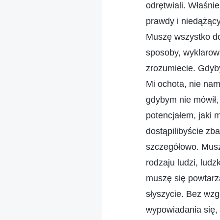
odrętwiali. Właśni
prawdy i niedążący
Muszę wszystko do
sposoby, wyklarow
zrozumiecie. Gdyby
Mi ochota, nie namy
gdybym nie mówił, 
potencjałem, jaki m
dostąpilibyście z
szczegółowo. Musz
rodzaju ludzi, lud
muszę się powtarza
słyszycie. Bez wzg
wypowiadania się, 