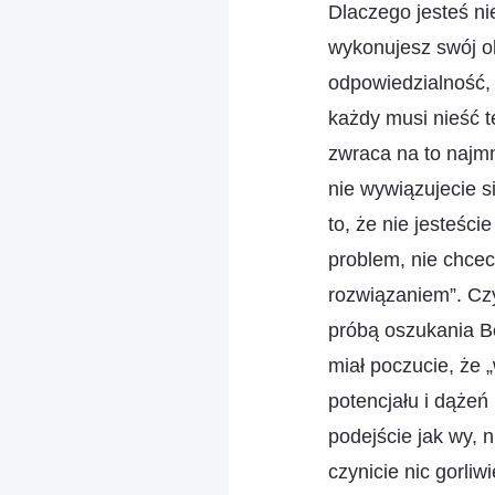
Dlaczego jesteś ni
wykonujesz swój o
odpowiedzialność, 
każdy musi nieść t
zwraca na to najmn
nie wywiązujecie s
to, że nie jesteści
problem, nie chce
rozwiązaniem”. Cz
próbą oszukania B
miał poczucie, że 
potencjału i dążeń
podejście jak wy, 
czynicie nic gorliw