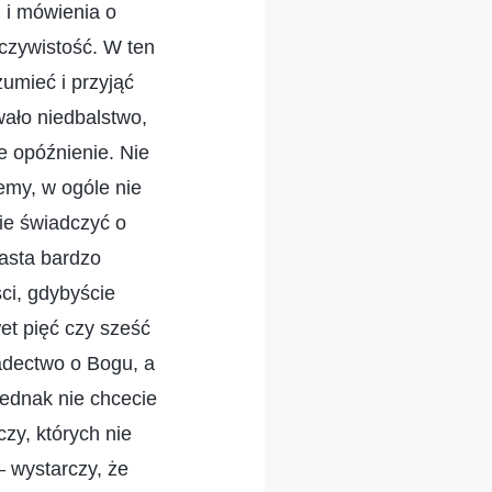
 i mówienia o
eczywistość. W ten
zumieć i przyjąć
ało niedbalstwo,
ie opóźnienie. Nie
emy, w ogóle nie
ie świadczyć o
asta bardzo
ci, gdybyście
et pięć czy sześć
iadectwo o Bogu, a
ednak nie chcecie
czy, których nie
– wystarczy, że