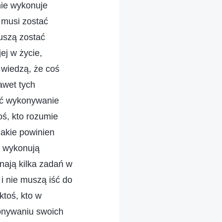
nie wykonuje
 musi zostać
uszą zostać
ej w życie,
 wiedzą, że coś
awet tych
ieć wykonywanie
ś, kto rozumie
 jakie powinien
y wykonują
onają kilka zadań w
i nie muszą iść do
ktoś, kto w
konywaniu swoich