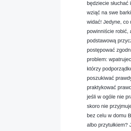
będziecie słuchać i
wziąć na swe barki
widać! Jedyne, co 
powinniście robić, 
podstawową przyczy
postępować zgodni
problem: wpatrujeci
którzy podporządk
poszukiwać prawdy 
praktykować prawd
jeśli w ogóle nie p
skoro nie przyjmuje
bez celu w domu 
albo przytułkiem? 