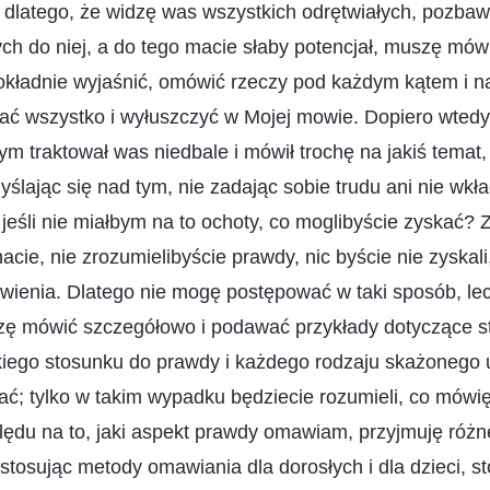
e dlatego, że widzę was wszystkich odrętwiałych, pozbaw
ch do niej, a do tego macie słaby potencjał, muszę mó
kładnie wyjaśnić, omówić rzeczy pod każdym kątem i n
ać wszystko i wyłuszczyć w Mojej mowie. Dopiero wtedy
m traktował was niedbale i mówił trochę na jakiś temat,
ślając się nad tym, nie zadając sobie trudu ani nie wkła
jeśli nie miałbym na to ochoty, co moglibyście zyskać? 
acie, nie zrozumielibyście prawdy, nic byście nie zyskali
bawienia. Dlatego nie mogę postępować w taki sposób, l
ę mówić szczegółowo i podawać przykłady dotyczące s
zkiego stosunku do prawdy i każdego rodzaju skażonego 
ć; tylko w takim wypadku będziecie rozumieli, co mówię,
lędu na to, jaki aspekt prawdy omawiam, przyjmuję róż
stosując metody omawiania dla dorosłych i dla dzieci, s