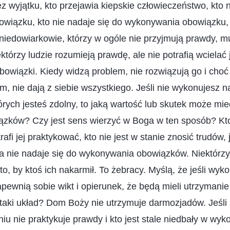
ez wyjątku, kto przejawia kiepskie człowieczeństwo, kto 
wiązku, kto nie nadaje się do wykonywania obowiązku,
niedowiarkowie, którzy w ogóle nie przyjmują prawdy, m
tórzy ludzie rozumieją prawdę, ale nie potrafią wcielać j
owiązki. Kiedy widzą problem, nie rozwiązują go i choć
em, nie dają z siebie wszystkiego. Jeśli nie wykonujesz n
rych jesteś zdolny, to jaką wartość lub skutek może m
iązków? Czy jest sens wierzyć w Boga w ten sposób? Kto
rafi jej praktykować, kto nie jest w stanie znosić trudów,
ba nie nadaje się do wykonywania obowiązków. Niektórz
to, by ktoś ich nakarmił. To żebracy. Myślą, że jeśli wyk
ewnią sobie wikt i opierunek, że będą mieli utrzymanie 
e taki układ? Dom Boży nie utrzymuje darmozjadów. Jeśli 
iu nie praktykuje prawdy i kto jest stale niedbały w wy