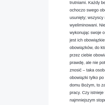
trutniami. Każdy b
ochoczo swego obo
usunięty; wszyscy 
wyeliminowani. Niek
wykonując swoje ob
jest ich obowiązki
obowiązków, do któ
przez ciebie obow
prawdę, ale nie pot
znosić – taka oso
obowiązki tylko po 
domu Bożym, to zap
pracy. Czy istniej
najmniejszym stopn