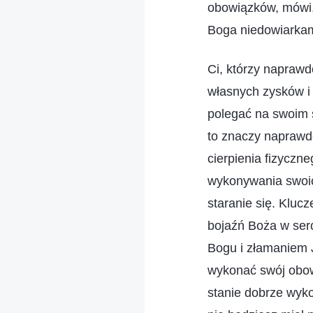
obowiązków, mówi,
Boga niedowiarkam
Ci, którzy naprawd
własnych zysków i 
polegać na swoim 
to znaczy naprawdę
cierpienia fizyczn
wykonywania swoich
staranie się. Kluc
bojaźń Boża w serc
Bogu i złamaniem J
wykonać swój obowi
stanie dobrze wyko