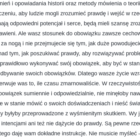
eń i opowiadania historii oraz metody mówienia o teorii
czeniu, aby ludzie mogli zrozumieć prawdę i wejść w rz
mają odpowiedni potencjał i serce, będą mieli szansę zro
bawieni. Ale wasz stosunek do obowiązku zawsze cechow
a za nogą i nie przejmujecie się tym, jak duże powodujec
nad tym, jak poszukiwać prawdy, aby rozwiązywać probl
ak prawidłowo wykonywać swój obowiązek, aby być w stan
iedbywanie swoich obowiązków. Dlatego wasze życie wzr
nerwuje was to, ile czasu zmarnowaliście. W rzeczywistoś
owiązek sumiennie i odpowiedzialnie, nie minęłoby naw
cie w stanie mówić o swoich doświadczeniach i nieść św
cy byłyby przeprowadzone z wyśmienitym skutkiem. Wy j
i intencjami ani też nie dążycie do prawdy. Są pewne rze
atego daję wam dokładne instrukcje. Nie musicie myśleć 