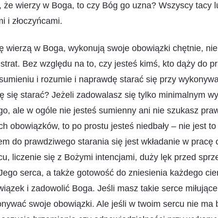
 że wierzy w Boga, to czy Bóg go uzna? Wszyscy tacy l
i i złoczyńcami.
ę wierzą w Boga, wykonują swoje obowiązki chętnie, nie
strat. Bez względu na to, czy jesteś kimś, kto dąży do 
sumieniu i rozumie i naprawdę starać się przy wykonyw
 się starać? Jeżeli zadowalasz się tylko minimalnym wy
ego, ale w ogóle nie jesteś sumienny ani nie szukasz p
 obowiązków, to po prostu jesteś niedbały – nie jest t
zem do prawdziwego starania się jest wkładanie w pracę 
u, liczenie się z Bożymi intencjami, duży lęk przed sprz
ego serca, a także gotowość do zniesienia każdego cier
ązek i zadowolić Boga. Jeśli masz takie serce miłując
nywać swoje obowiązki. Ale jeśli w twoim sercu nie ma b