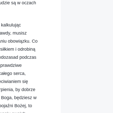
udzie są w oczach
 kalkulując
prawdy, musisz
aniu obowiązku. Co
siłkiem i odrobiną
rawdozasad podczas
o prawdziwe
całego serca,
eciwianiem się
pienia, by dobrze
e Boga, będziesz w
ojaźni Bożej, to