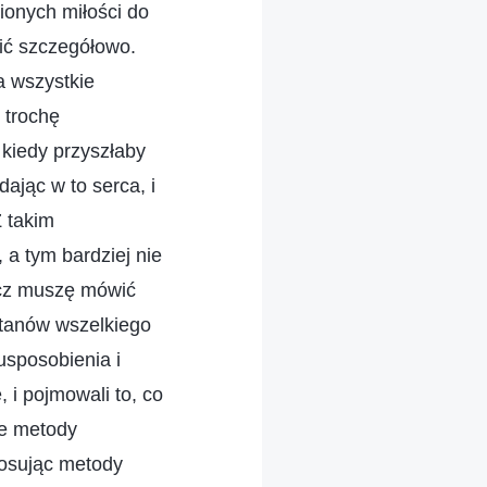
ionych miłości do
wić szczegółowo.
a wszystkie
 trochę
 kiedy przyszłaby
dając w to serca, i
Z takim
, a tym bardziej nie
ecz muszę mówić
tanów wszelkiego
usposobienia i
 i pojmowali to, co
ne metody
tosując metody