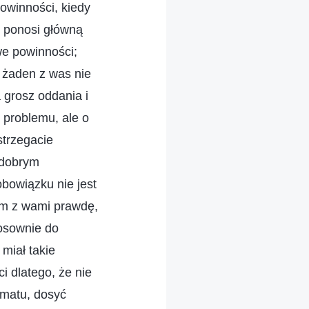
powinności, kiedy
o ponosi główną
we powinności;
k żaden z was nie
 grosz oddania i
 problemu, ale o
strzegacie
 dobrym
bowiązku nie jest
em z wami prawdę,
tosownie do
miał takie
i dlatego, że nie
ormatu, dosyć