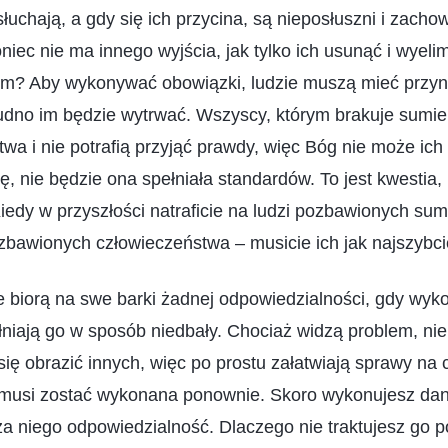
łuchają, a gdy się ich przycina, są nieposłuszni i zachow
iec nie ma innego wyjścia, jak tylko ich usunąć i wyelim
em? Aby wykonywać obowiązki, ludzie muszą mieć przyna
udno im będzie wytrwać. Wszyscy, którym brakuje sumien
wa i nie potrafią przyjąć prawdy, więc Bóg nie może ich
ę, nie będzie ona spełniała standardów. To jest kwestia,
iedy w przyszłości natraficie na ludzi pozbawionych sum
zbawionych człowieczeństwa – musicie ich jak najszybci
ie biorą na swe barki żadnej odpowiedzialności, gdy wyk
niają go w sposób niedbały. Chociaż widzą problem, ni
 się obrazić innych, więc po prostu załatwiają sprawy na
musi zostać wykonana ponownie. Skoro wykonujesz da
za niego odpowiedzialność. Dlaczego nie traktujesz go 