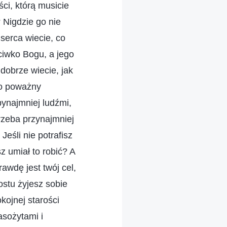
ści, którą musicie
 Nigdzie go nie
serca wiecie, co
eciwko Bogu, a jego
dobrze wiecie, jak
to poważny
bynajmniej ludźmi,
rzeba przynajmniej
eśli nie potrafisz
 umiał to robić? A
rawdę jest twój cel,
ostu żyjesz sobie
ojnej starości
asożytami i