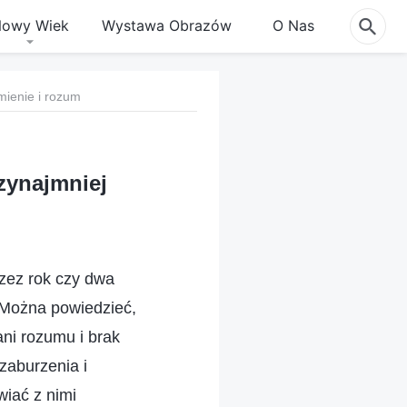
owy Wiek
Wystawa Obrazów
O Nas
mienie i rozum
zynajmniej
zez rok czy dwa
? Można powiedzieć,
ani rozumu i brak
zaburzenia i
iać z nimi