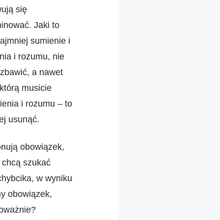
ują się
inować. Jaki to
jmniej sumienie i
ia i rozumu, nie
 zbawić, a nawet
 którą musicie
ienia i rozumu – to
ej usunąć.
onują obowiązek,
e chcą szukać
 chybcika, w wyniku
ny obowiązek,
poważnie?