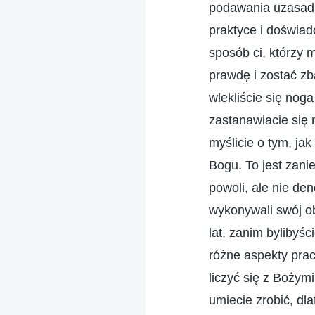
podawania uzasadni
praktyce i doświad
sposób ci, którzy 
prawdę i zostać z
wlekliście się nog
zastanawiacie się 
myślicie o tym, j
Bogu. To jest zan
powoli, ale nie de
wykonywali swój ob
lat, zanim bylibyś
różne aspekty pra
liczyć się z Bożym
umiecie zrobić, dl