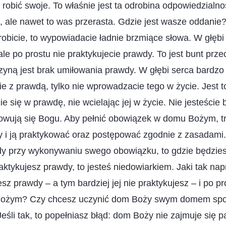
 robić swoje. To właśnie jest ta odrobina odpowiedzialno
, ale nawet to was przerasta. Gdzie jest wasze oddanie?
robicie, to wypowiadacie ładnie brzmiące słowa. W głębi 
ale po prostu nie praktykujecie prawdy. To jest bunt prz
ną jest brak umiłowania prawdy. W głębi serca bardzo 
e z prawdą, tylko nie wprowadzacie tego w życie. Jest 
e się w prawdę, nie wcielając jej w życie. Nie jesteście 
owują się Bogu. Aby pełnić obowiązek w domu Bożym, t
i ją praktykować oraz postępować zgodnie z zasadami. J
y przy wykonywaniu swego obowiązku, to gdzie będziesz
raktykujesz prawdy, to jesteś niedowiarkiem. Jaki tak nap
sz prawdy – a tym bardziej jej nie praktykujesz – i po pr
Bożym? Czy chcesz uczynić dom Boży swym domem spok
Jeśli tak, to popełniasz błąd: dom Boży nie zajmuje się p