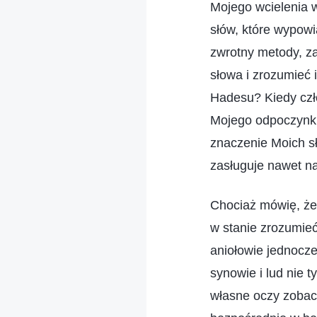
Mojego wcielenia w
słów, które wypowia
zwrotny metody, z
słowa i zrozumieć 
Hadesu? Kiedy czł
Mojego odpoczynku 
znaczenie Moich sł
zasługuje nawet na
Chociaż mówię, że r
w stanie zrozumie
aniołowie jednocze
synowie i lud nie 
własne oczy zobacz