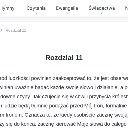
Hymny
Czytania
Ewangelia
Świadectwa
N
Rozdział 11
Rozdział 11
ród ludzkości powinien zaakceptować to, że jest obser
inien uważnie badać każde swoje słowo i działanie, a 
downe czyny. Jak czujecie się w chwili przybycia króles
i ludzie będą tłumnie podążać przed Mój tron, formalni
ym tronem. Oznacza to, że kiedy osobiście zacznę swoją 
iży się do końca, zacznę kierować Moje słowa do całego