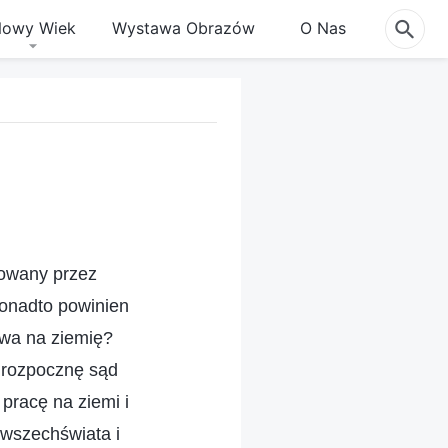
owy Wiek
Wystawa Obrazów
O Nas
wowany przez
ponadto powinien
twa na ziemię?
e rozpocznę sąd
pracę na ziemi i
 wszechświata i