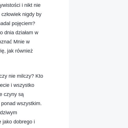
istości i nikt nie
 człowiek nigdy by
nadal pojęciem?
o dnia działam w
oznać Mnie w
ę, jak również
czy nie milczy? Kto
ecie i wszystko
je czyny są
m ponad wszystkim.
awdziwym
 jako dobrego i