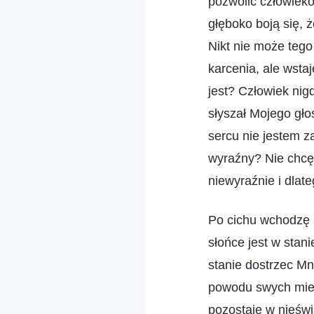
pozwolić człowieko
głęboko boją się, 
Nikt nie może tego
karcenia, ale wstaj
jest? Człowiek nig
słyszał Mojego gło
sercu nie jestem z
wyraźny? Nie chcę,
niewyraźnie i dlate
Po cichu wchodzę 
słońce jest w stan
stanie dostrzec Mn
powodu swych miejs
pozostaje w nieśw