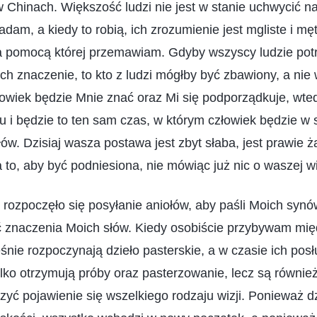
 Chinach. Większość ludzi nie jest w stanie uchwycić n
dam, a kiedy to robią, ich zrozumienie jest mgliste i męt
a pomocą której przemawiam. Gdyby wszyscy ludzie potra
ich znaczenie, to kto z ludzi mógłby być zbawiony, a nie
owiek będzie Mnie znać oraz Mi się podporządkuje, wted
i będzie to ten sam czas, w którym człowiek będzie w 
ów. Dzisiaj wasza postawa jest zbyt słaba, jest prawie ż
 to, aby być podniesiona, nie mówiąc już nic o waszej w
ozpoczęło się posyłanie aniołów, aby paśli Moich synów i
ć znaczenia Moich słów. Kiedy osobiście przybywam międ
śnie rozpoczynają dzieło pasterskie, a w czasie ich pos
tylko otrzymują próby oraz pasterzowanie, lecz są równie
yć pojawienie się wszelkiego rodzaju wizji. Ponieważ d