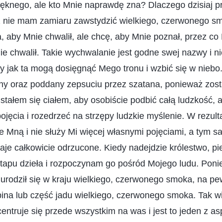
ięknego, ale kto Mnie naprawdę zna? Dlaczego dzisiaj p
 nie mam zamiaru zawstydzić wielkiego, czerwonego s
 aby Mnie chwalił, ale chcę, aby Mnie poznał, przez co
ie chwalił. Takie wychwalanie jest godne swej nazwy i n
ły jak ta mogą dosięgnąć Mego tronu i wzbić się w nieb
ny oraz poddany zepsuciu przez szatana, ponieważ zosta
, stałem się ciałem, aby osobiście podbić całą ludzkość, 
ojęcia i rozedrzeć na strzępy ludzkie myślenie. W rezult
e Mną i nie służy Mi więcej własnymi pojęciami, a tym s
taje całkowicie odrzucone. Kiedy nadejdzie królestwo, pie
tapu dzieła i rozpoczynam go pośród Mojego ludu. Poni
urodził się w kraju wielkiego, czerwonego smoka, na pe
bina lub część jadu wielkiego, czerwonego smoka. Tak w
entruje się przede wszystkim na was i jest to jeden z a