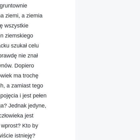
gruntownie
na ziemi, a ziemia
ę wszystkie
on ziemskiego
cku szukał celu
prawdę nie znał
zynów. Dopiero
owiek ma trochę
h, a zamiast tego
jęcia i jest pełen
oga? Jednak jedyne,
człowieka jest
ł wprost? Kto by
iście istnieję?