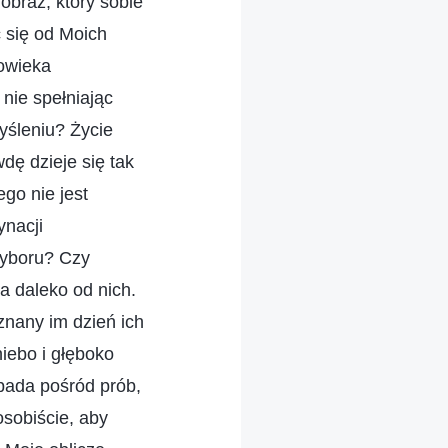
 obraz, który sobie
 się od Moich
łowieka
nie spełniając
yśleniu? Życie
dę dzieje się tak
go nie jest
nacji
wyboru? Czy
a daleko od nich.
eznany im dzień ich
niebo i głęboko
upada pośród prób,
osobiście, aby