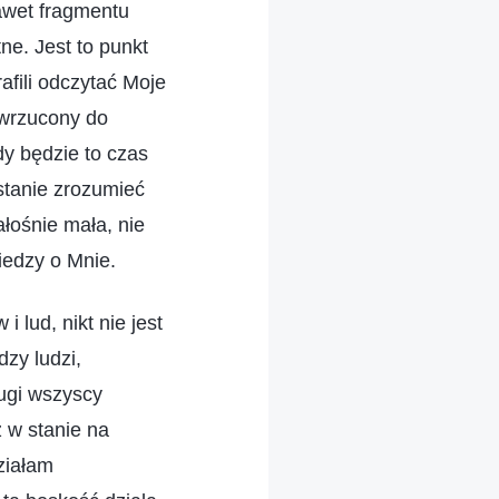
awet fragmentu
ne. Jest to punkt
fili odczytać Moje
 wrzucony do
y będzie to czas
stanie zrozumieć
ałośnie mała, nie
iedzy o Mnie.
 lud, nikt nie jest
zy ludzi,
ługi wszyscy
ż w stanie na
ziałam