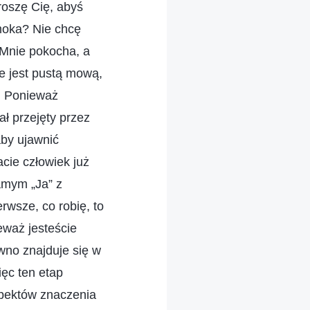
roszę Cię, abyś
moka? Nie chcę
 Mnie pokocha, a
ie jest pustą mową,
o. Ponieważ
ł przejęty przez
aby ujawnić
acie człowiek już
amym „Ja” z
rwsze, co robię, to
eważ jesteście
wno znajduje się w
ięc ten etap
spektów znaczenia