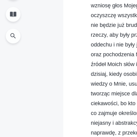
wzniosę głos Moje
oczyszczę wszystkic
nie będzie już bru
rzeczy, aby były p
oddechu i nie były
oraz pochodzenia M
źródeł Moich słów 
dzisiaj, kiedy oso
wiedzy o Mnie, us
tworząc miejsce dl
ciekawości, bo kto
co zajmuje określo
niejasny i abstrak
naprawdę, z przeko