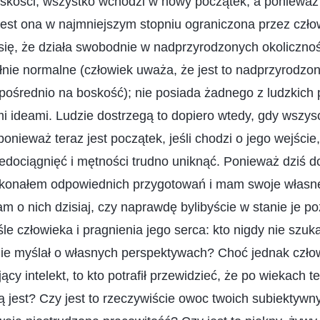
skości, wszystko wchodzi w nowy początek, a ponieważ 
jest ona w najmniejszym stopniu ograniczona przez czł
się, że działa swobodnie w nadprzyrodzonych okoliczno
ełnie normalne (człowiek uważa, że jest to nadprzyrodzo
zpośrednio na boskość); nie posiada żadnego z ludzkich p
i ideami. Ludzie dostrzegą to dopiero wtedy, gdy wszys
ponieważ teraz jest początek, jeśli chodzi o jego wejście
iedociągnięć i mętności trudno uniknąć. Ponieważ dziś
okonałem odpowiednich przygotowań i mam swoje własn
m o nich dzisiaj, czy naprawdę bylibyście w stanie je 
e człowieka i pragnienia jego serca: kto nigdy nie szuka
 nie myślał o własnych perspektywach? Choć jednak czło
ący intelekt, to kto potrafił przewidzieć, że po wiekach t
ką jest? Czy jest to rzeczywiście owoc twoich subiektyw