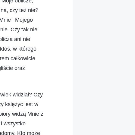
 Moje oblicze,
na, czy też nie?
 Mnie i Mojego
nie. Czy tak nie
licza ani nie
ktoś, w którego
stem całkowicie
liście oraz
wiek widział? Czy
y księżyc jest w
biory widzą Mnie z
 i wszystko
iadomy. Kto może