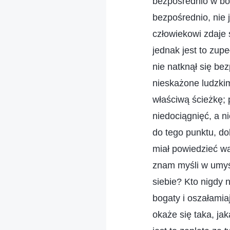
bezpośrednio w bo
bezpośrednio, nie 
człowiekowi zdaje 
jednak jest to zup
nie natknął się be
nieskażone ludzkim
właściwą ścieżkę; 
niedociągnięć, a n
do tego punktu, d
miał powiedzieć wa
znam myśli w umyśl
siebie? Kto nigdy
bogaty i oszałamiaj
okaże się taka, ja