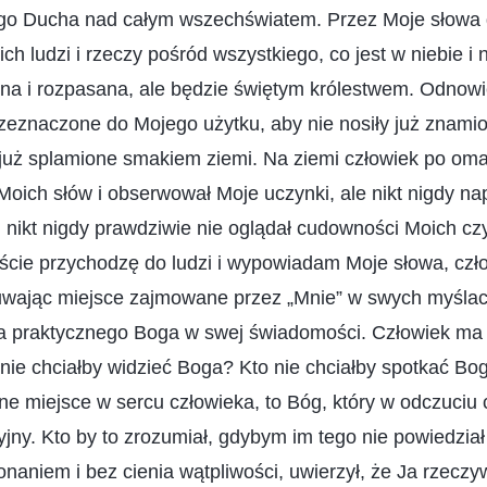
go Ducha nad całym wszechświatem. Przez Moje słowa 
h ludzi i rzeczy pośród wszystkiego, co jest w niebie i 
dna i rozpasana, ale będzie świętym królestwem. Odnowi
rzeznaczone do Mojego użytku, aby nie nosiły już znami
 już splamione smakiem ziemi. Na ziemi człowiek po oma
oich słów i obserwował Moje uczynki, ale nikt nigdy na
i nikt nigdy prawdziwie nie oglądał cudowności Moich c
biście przychodzę do ludzi i wypowiadam Moje słowa, czł
uwając miejsce zajmowane przez „Mnie” w swych myślac
a praktycznego Boga w swej świadomości. Człowiek ma po
 nie chciałby widzieć Boga? Kto nie chciałby spotkać B
ne miejsce w sercu człowieka, to Bóg, który w odczuciu 
cyjny. Kto by to zrozumiał, gdybym im tego nie powiedzia
naniem i bez cienia wątpliwości, uwierzył, że Ja rzeczyw