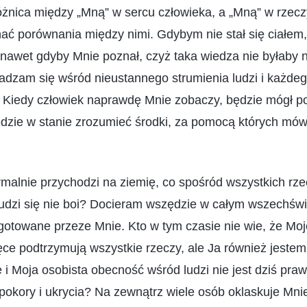
óżnica między „Mną” w sercu człowieka, a „Mną” w rzeczyw
nać porównania między nimi. Gdybym nie stał się ciałem,
 nawet gdyby Mnie poznał, czyż taka wiedza nie byłaby 
adzam się wśród nieustannego strumienia ludzi i każdeg
 Kiedy człowiek naprawdę Mnie zobaczy, będzie mógł p
dzie w stanie zrozumieć środki, za pomocą których mówi
rmalnie przychodzi na ziemię, co spośród wszystkich rze
udzi się nie boi? Docieram wszędzie w całym wszechświ
ygotowane przeze Mnie. Kto w tym czasie nie wie, że Mo
ce podtrzymują wszystkie rzeczy, ale Ja również jeste
 i Moja osobista obecność wśród ludzi nie jest dziś pr
okory i ukrycia? Na zewnątrz wiele osób oklaskuje Mnie