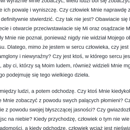
wi wyraźnie Mnie zobaczyć, wielu ludzi boi się zobaczyć
że ich powalę i wyniszczę. Czy człowiek Mnie naprawdę z
 definitywnie stwierdzić. Czy tak nie jest? Obawiacie się
ecie i otwarcie przeciwstawiacie się Mi oraz osądzacie M
dy Mnie nie poznał, ponieważ nigdy nie widział Mojego ob
su. Dlatego, mimo że jestem w sercu człowieka, czy jest 
amglony i niewyraźny? Czy jest ktoś, w którego sercu je
 aby ci, którzy są Moim ludem, również widzieli Mnie mg
go podejmuję się tego wielkiego dzieła.
między ludzi, a potem odchodzę. Czy ktoś Mnie kiedykol
ie Mnie zobaczyć z powodu swych palących płomieni? Cz
ie z powodu swojej błyszczącej jasności? Czy gwiazdoz
c na niebie? Kiedy przychodzę, człowiek o tym nie wie
iadomości, a kiedy odchodzę, człowiek wciąż jest nieśw