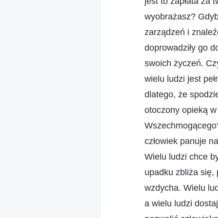
jest to zapłata za 
wyobrażasz? Gdybym
zarządzeń i znaleź
doprowadziły go do
swoich życzeń. Cz
wielu ludzi jest p
dlatego, że spodzi
otoczony opieką w
Wszechmogącego? C
człowiek panuje na
Wielu ludzi chce by
upadku zbliża się, 
wzdycha. Wielu lud
a wielu ludzi dost