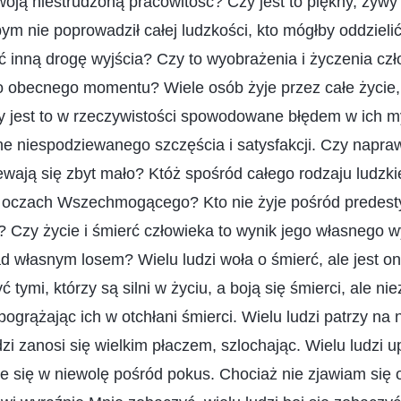
twoją niestrudzoną pracowitość? Czy jest to piękny, żywy
 nie poprowadził całej ludzkości, kto mógłby oddzielić
ć inną drogę wyjścia? Czy to wyobrażenia i życzenia cz
 obecnego momentu? Wiele osób żyje przez całe życie, 
y jest to w rzeczywistości spowodowane błędem w ich m
ełne niespodziewanego szczęścia i satysfakcji. Czy napraw
ewają się zbyt mało? Któż spośród całego rodzaju ludzkie
 oczach Wszechmogącego? Kto nie żyje pośród predesty
zy życie i śmierć człowieka to wynik jego własnego 
d własnym losem? Wielu ludzi woła o śmierć, ale jest on
ć tymi, którzy są silni w życiu, a boją się śmierci, ale ni
pogrążając ich w otchłani śmierci. Wielu ludzi patrzy na 
zi zanosi się wielkim płaczem, szlochając. Wielu ludzi 
aje się w niewolę pośród pokus. Chociaż nie zjawiam się 