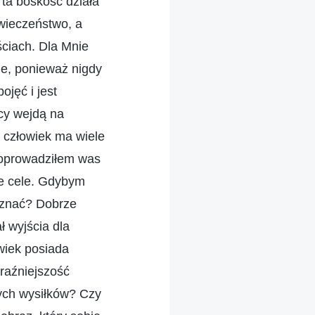
ta boskość działa
owieczeństwo, a
ściach. Dla Mnie
ne, ponieważ nigdy
ojęć i jest
cy wejdą na
, człowiek ma wiele
 doprowadziłem was
e cele. Gdybym
poznać? Dobrze
ł wyjścia dla
wiek posiada
eraźniejszość
nych wysiłków? Czy