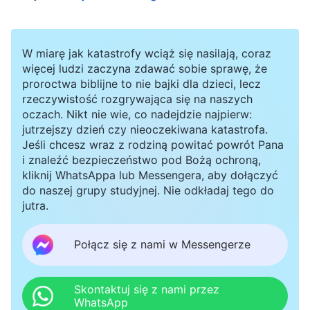
mają poczucie, że to bardzo dobrzy ludzie.
Jednak kiedy tylko osiągną status, stają się
napuszeni, jakby byli poza zasięgiem. Mają
W miarę jak katastrofy wciąż się nasilają, coraz
poczucie, że należy im się szacunek, że nie są
więcej ludzi zaczyna zdawać sobie sprawę, że
proroctwa biblijne to nie bajki dla dzieci, lecz
ulepieni z tej samej gliny co zwykli ludzie.
rzeczywistość rozgrywająca się na naszych
Patrzą na zwykłych ludzi z góry i przestają
oczach. Nikt nie wie, co nadejdzie najpierw:
jutrzejszy dzień czy nieoczekiwana katastrofa.
otwarcie rozmawiać z innymi. Dlaczego nie
Jeśli chcesz wraz z rodziną powitać powrót Pana
potrafią już zdobyć się na otwartą rozmowę?
i znaleźć bezpieczeństwo pod Bożą ochroną,
kliknij WhatsAppa lub Messengera, aby dołączyć
Uważają, że mają teraz wyższą pozycję i są
do naszej grupy studyjnej. Nie odkładaj tego do
przywódcami. Myślą przy tym, że przywódcy
jutra.
muszą mieć określony wizerunek, być nieco
Połącz się z nami w Messengerze
bardziej wyniośli od zwykłych ludzi, mieć
lepszą postawę i umieć brać na siebie większą
odpowiedzialność. Sądzą też, że w porównaniu
Skontaktuj się z nami przez
WhatsApp