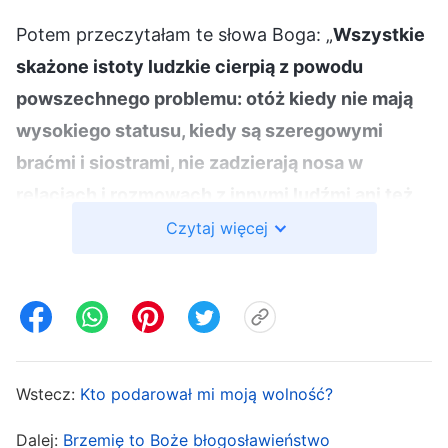
Potem przeczytałam te słowa Boga: „
Wszystkie
skażone istoty ludzkie cierpią z powodu
powszechnego problemu: otóż kiedy nie mają
wysokiego statusu, kiedy są szeregowymi
braćmi i siostrami, nie zadzierają nosa w
relacjach i rozmowach z innymi ludźmi ani też
nie przybierają pewnego szczególnego tonu
Czytaj więcej
czy stylu wysławiania się. Są po prostu
zwyczajni i normalni i nie muszą stroić się w
cudze piórka. Nie odczuwają wówczas żadnej
psychicznej presji i potrafią otwarcie i prosto z
serca rozmawiać we wspólnocie. Są przystępni
Wstecz:
Kto podarował mi moją wolność?
i nietrudno wejść z nimi w relację, przez co inni
Dalej:
Brzemię to Boże błogosławieństwo