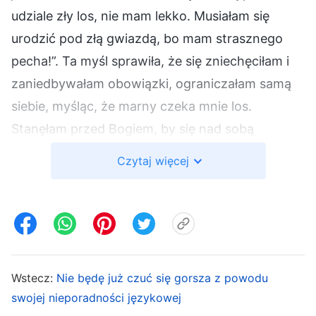
udziale zły los, nie mam lekko. Musiałam się
urodzić pod złą gwiazdą, bo mam strasznego
pecha!”. Ta myśl sprawiła, że się zniechęciłam i
zaniedbywałam obowiązki, ograniczałam samą
siebie, myśląc, że marny czeka mnie los.
Stanęłam przed Bogiem, by się nad sobą
zastanowić. Czemu ciągle narzekałam na swój
Czytaj więcej
los, czemu tak cierpiałam? Podczas poszukiwań
odpowiedzi natrafiłam na fragment słów
Bożych, który dał mi lepszy wgląd w mój stan.
Bóg Wszechmogący
mówi: „
Uczucie depresji
Wstecz:
Nie będę już czuć się gorsza z powodu
może na przykład wynikać z nieustającej wiary
swojej nieporadności językowej
danej osoby w jej straszny los. Czy to nie jest