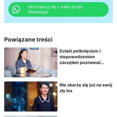
rodzice byli zamożni, którzy mogli jeść, co tylko
Skontaktuj się z nami przez
WhatsApp
chcieli, i nosić takie ubrania, jakie im się
podobały, którzy od razu dostawali to, na co
mieli ochotę, i którzy znali się na wielu
sprawach. Taki ktoś myślał sobie: »Tym ludziom
Powiązane treści
świetnie się powodzi. Dlaczego mnie trafił się
Dzięki potknięciom i
taki zły los?«. Taki ktoś zawsze chce wyróżniać
niepowodzeniom
się z tłumu i zmienić swoje przeznaczenie. Nie
zaczęłam poznawać
siebie
tak łatwo jednak je zmienić. Gdy ktoś
przychodzi na świat w takich okolicznościach,
Nie skarżę się już na swój
to, choćby próbował, w jakim stopniu jest w
zły los
stanie odmienić swój los i w jakim stopniu jest
w stanie go polepszyć? Gdy wkroczy w
dorosłość, wszędzie w społeczeństwie trafia na