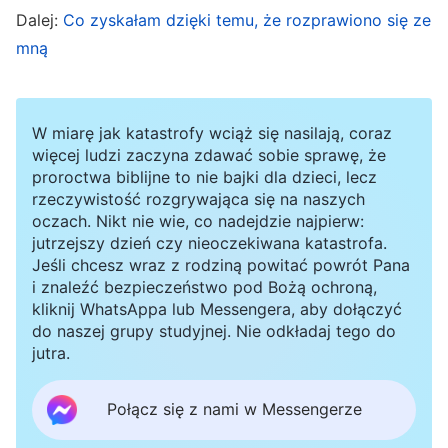
jedna z przyczyn?
(Tak).
Gdy ktoś wychowywał
Dalej:
Co zyskałam dzięki temu, że rozprawiono się ze
się na wsi albo w biednej okolicy, rodzinie się
mną
nie powodziło, a w domu poza najprostszymi
sprzętami nie było niczego o większej wartości.
W miarę jak katastrofy wciąż się nasilają, coraz
Taki ktoś miał bardzo niewiele ubrań i choć były
więcej ludzi zaczyna zdawać sobie sprawę, że
dziurawe, musiał je nosić. Nigdy nie jadał
proroctwa biblijne to nie bajki dla dzieci, lecz
rzeczywistość rozgrywająca się na naszych
posiłków dobrej jakości, a żeby spożyć jakieś
oczach. Nikt nie wie, co nadejdzie najpierw:
danie mięsne, musiał czekać do Nowego Roku
jutrzejszy dzień czy nieoczekiwana katastrofa.
Jeśli chcesz wraz z rodziną powitać powrót Pana
lub jakiegoś święta. Nieraz bywał głodny i
i znaleźć bezpieczeństwo pod Bożą ochroną,
dokuczał mu chłód, bo brakowało mu ciepłych
kliknij WhatsAppa lub Messengera, aby dołączyć
do naszej grupy studyjnej. Nie odkładaj tego do
ubrań. Mógł tylko pomarzyć o talerzu pełnym
jutra.
mięsiwa, a czasem nawet o owoce było trudno.
Żyjąc w takim środowisku, czuł się inny od ludzi
Połącz się z nami w Messengerze
mieszkających w wielkim mieście, których