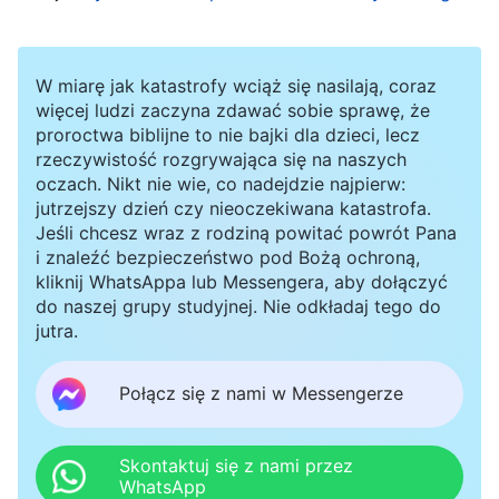
innych dowodów, więc nas nie aresztowano.
Później odkrył, że sąsiedni dom siostry był
miejscem spotkań. Zrobił zdjęcia braciom i
W miarę jak katastrofy wciąż się nasilają, coraz
siostrom przybywającym na spotkanie i zagroził,
więcej ludzi zaczyna zdawać sobie sprawę, że
proroctwa biblijne to nie bajki dla dzieci, lecz
że ich zadenuncjuje. W konsekwencji nikt nie
rzeczywistość rozgrywająca się na naszych
miał odwagi dalej się tam spotykać. Za każdym
oczach. Nikt nie wie, co nadejdzie najpierw:
jutrzejszy dzień czy nieoczekiwana katastrofa.
razem, gdy przyłapał mnie na kontakcie z braćmi
Jeśli chcesz wraz z rodziną powitać powrót Pana
i siostrami albo mnie bił, albo wyzywał. Bił mnie
i znaleźć bezpieczeństwo pod Bożą ochroną,
kliknij WhatsAppa lub Messengera, aby dołączyć
tak często, że straciłam rachubę, przez co przez
do naszej grupy studyjnej. Nie odkładaj tego do
wiele miesięcy dzwoniło mi w jednym uchu.
jutra.
Często wtedy nuciłam sobie ten hymn:
Połącz się z nami w Messengerze
„Zaoferuję Bogu swoją miłość i lojalność oraz
wypełnię moją misję uwielbiania Go. Jestem
Skontaktuj się z nami przez
WhatsApp
zdecydowany wytrwać w moim świadectwie o