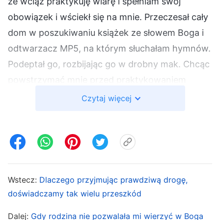
że wciąż praktykuję wiarę i spełniam swój
obowiązek i wściekł się na mnie. Przeczesał cały
dom w poszukiwaniu książek ze słowem Boga i
odtwarzacz MP5, na którym słuchałam hymnów.
Podeptał go, rozbijając go w drobny mak. Chcąc
powstrzymać mnie przed praktykowaniem
wiary, wziął wolne w swojej dobrze płatnej pracy,
Czytaj więcej
żeby całymi dniami kontrolować, co robię w
domu. Nie mogłam uczestniczyć w spotkaniach i
przeżywałam prawdziwe katusze, więc gdy
nadarzyła się okazja, wymknęłam się, by
zobaczyć się z braćmi i siostrami. Ku mojemu
Wstecz:
Dlaczego przyjmując prawdziwą drogę,
zaskoczeniu mąż zgłosił to na policję. Na
doświadczamy tak wielu przeszkód
szczęście nie znaleźli ksiąg ze słowami Boga ani
Dalej:
Gdy rodzina nie pozwalała mi wierzyć w Boga