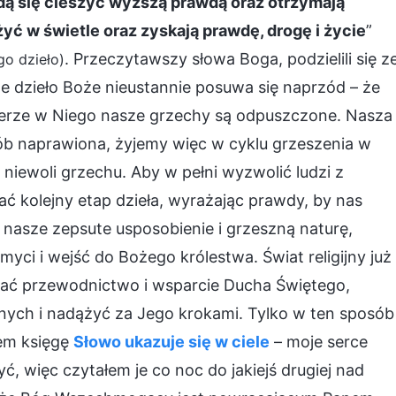
dą się cieszyć wyższą prawdą oraz otrzymają
ć w świetle oraz zyskają prawdę, drogę i życie
”
. Przeczytawszy słowa Boga, podzielili się z
go dzieło)
 dzieło Boże nieustannie posuwa się naprzód – że
wierze w Niego nasze grzechy są odpuszczone. Nasza
sób naprawiona, żyjemy więc w cyklu grzeszenia w
 niewoli grzechu. Aby w pełni wyzwolić ludzi z
ć kolejny etap dzieła, wyrażając prawdy, by nas
nasze zepsute usposobienie i grzeszną naturę,
ci i wejść do Bożego królestwa. Świat religijny już
kać przewodnictwo i wsparcie Ducha Świętego,
nych i nadążyć za Jego krokami. Tylko w ten sposób
em księgę
Słowo ukazuje się w ciele
– moje serce
yć, więc czytałem je co noc do jakiejś drugiej nad