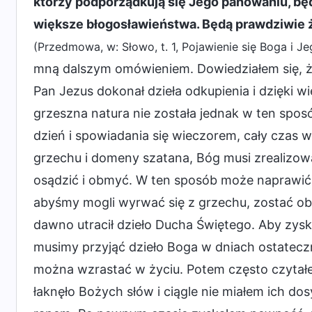
którzy podporządkują się Jego panowaniu, bę
większe błogosławieństwa. Będą prawdziwie ży
(Przedmowa, w: Słowo, t. 1, Pojawienie się Boga i Je
mną dalszym omówieniem. Dowiedziałem się, że
Pan Jezus dokonał dzieła odkupienia i dzięki 
grzeszna natura nie została jednak w ten spo
dzień i spowiadania się wieczorem, cały czas w
grzechu i domeny szatana, Bóg musi zrealizowa
osądzić i obmyć. W ten sposób może naprawić 
abyśmy mogli wyrwać się z grzechu, zostać obmy
dawno utracił dzieło Ducha Świętego. Aby zys
musimy przyjąć dzieło Boga w dniach ostatecz
można wzrastać w życiu. Potem często czytał
łaknęło Bożych słów i ciągle nie miałem ich dos