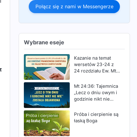
i
Połącz się z nami w Messengerze
Wybrane eseje
Kazanie na temat
wersetów 23-24 z
z
24 rozdziału Ew. Mt:
Jak odróżnić
prawdziwego
Mt 24:36: Tajemnica
Chrystusa od
„Lecz o dniu owym i
fałszywych
godzinie nikt nie
Chrystusów
wie” została
objawiona
Próba i cierpienie są
łaską Boga