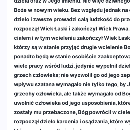
dzieła oraz w Jego imieniu. Nic więc dziwneg
Boże w nowym wieku. Bez względu jednak na 
dzieło i zawsze prowadzi całą ludzkość do pr
rozpoczął Wiek Łaski i zakończył Wiek Prawa
ciałem i w tym wcieleniu zakończył Wiek Łask
którzy są w stanie przyjąć drugie wcielenie 
ponadto będą w stanie osobiście zaakceptow
wiele pracy wśród ludzi, jedynie wypełnił dzieło
grzech człowieka; nie wyzwolił go od jego ze
wpływu szatana wymagało nie tylko tego, by Jez
grzechy człowieka, ale także wymagało od Bog
uwolnić człowieka od jego usposobienia, które
zostały mu przebaczone, Bóg powrócił w ciele
rozpoczął dzieło karcenia i osądzania, które