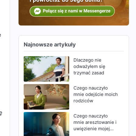
e
Najnowsze artykuły
o
Dlaczego nie
odważyłem się
trzymać zasad
Czego nauczyło
mnie odejście moich
rodziców
ę
Czego nauczyło
mnie aresztowanie i
uwięzienie mojej
matki