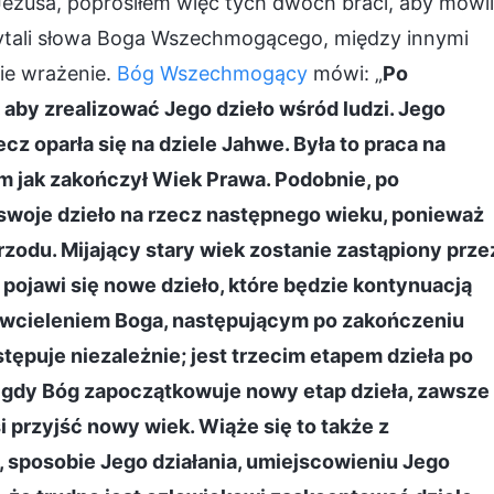
ezusa, poprosiłem więc tych dwóch braci, aby mówil
czytali słowa Boga Wszechmogącego, między innymi
ie wrażenie.
Bóg Wszechmogący
mówi: „
Po
 aby zrealizować Jego dzieło wśród ludzi. Jego
cz oparła się na dziele Jahwe. Była to praca na
m jak zakończył Wiek Prawa. Podobnie, po
swoje dzieło na rzecz następnego wieku, ponieważ
zodu. Mijający stary wiek zostanie zastąpiony prze
 pojawi się nowe dzieło, które będzie kontynuacją
m wcieleniem Boga, następującym po zakończeniu
tępuje niezależnie; jest trzecim etapem dzieła po
 gdy Bóg zapoczątkowuje nowy etap dzieła, zawsze
 przyjść nowy wiek. Wiąże się to także z
sposobie Jego działania, umiejscowieniu Jego