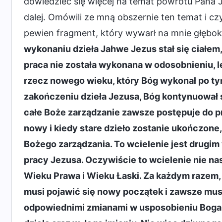
dowiedzieć się więcej na temat powrotu Pana J
dalej. Omówili ze mną obszernie ten temat i 
pewien fragment, który wywarł na mnie głębok
wykonaniu dzieła Jahwe Jezus stał się ciałem,
praca nie została wykonana w odosobnieniu, le
rzecz nowego wieku, który Bóg wykonał po ty
zakończeniu dzieła Jezusa, Bóg kontynuował 
całe Boże zarządzanie zawsze postępuje do pr
nowy i kiedy stare dzieło zostanie ukończone,
Bożego zarządzania. To wcielenie jest drugi
pracy Jezusa. Oczywiście to wcielenie nie nas
Wieku Prawa i Wieku Łaski. Za każdym razem,
musi pojawić się nowy początek i zawsze musi
odpowiednimi zmianami w usposobieniu Boga, 