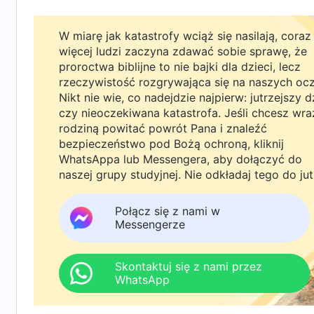
powiedział. Wielokrotnie mówił mi, że Pan nie
W miarę jak katastrofy wciąż się nasilają, coraz
modlili się i wypatrywali szansy na powitanie P
więcej ludzi zaczyna zdawać sobie sprawę, że
zamiaru Go poszukiwać, a nawet bluźnił Mu i 
proroctwa biblijne to nie bajki dla dzieci, lecz
rzeczywistość rozgrywająca się na naszych oc
prawdziwym wierzącym. Nic sobie nie zrobiłem 
Nikt nie wie, co nadejdzie najpierw: jutrzejszy d
czy nieoczekiwana katastrofa. Jeśli chcesz wra
Potem przyszedł biskup Wang z jakąś inną osob
rodziną powitać powrót Pana i znaleźć
bezpieczeństwo pod Bożą ochroną, kliknij
Zhao prosił, abym przekonał Cię, byś odwiedził 
WhatsAppa lub Messengera, aby dołączyć do
obierasz złą drogę”. Te słowa bardzo mnie zden
naszej grupy studyjnej. Nie odkładaj tego do jut
popadają w zniechęcenie i ogarnia ich słabość,
Połącz się z nami w
Boga Wszechmogącego. Starali się nie dopuści
Messengerze
Odpowiedziałem mu: „Jesteście zdecydowani, ab
wyludniają, są pozbawione dzieła Ducha Święteg
Skontaktuj się z nami przez
WhatsApp
i się spowiadają. Spowiadają się, nie są w sta
cierpiałem. Ze słów Boga Wszechmogącego dowi