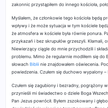
zakonnic przystąpiłem do innego kościoła, po
Myślałem, że członkowie tego kościoła będą pro
wpływy i że może sytuacja w tym kościele będz
że atmosfera w kościele była równie ponura. Par
przykazań i bez skrupułów grzeszyli. Kłamali, os
Niewierzący ciągle do mnie przychodzili i skład
problemu. Mimo że regularnie modliłem się do
słowach
Biblii
nie znajdowałem oświecenia. Po
powiedzenia. Czułem się duchowo wypalony – b
Czułem się zagubiony i bezradny, pogrążony w 
przynieśli mi świadectwo o dziele Boga Wszec
Pan Jezus powrócił. Byłem zszokowany i głębo