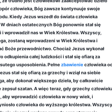
o, że trudno jest człowiekowi zaakceptować dzieło
opór człowieka, Bóg zawsze kontynuuje swoje
zodu. Kiedy Jezus wszedł do świata człowieka
. W dniach ostatecznych Bóg ponownie stał się
i i wprowadził nas w Wiek Królestwa. Wszyscy,
Boga, zostaną wprowadzeni w Wiek Królestwa i
ać Boże przewodnictwo. Chociaż Jezus wykonał
 odkupienia całej ludzkości i stał się ofiarą za
psutego usposobienia. Pełne
zbawienie
człowieka o
us stał się ofiarą za grzechy i wziął na siebie
a, aby dokonał większego dzieła, by całkowicie
 zepsuł szatan. A więc teraz, gdy grzechy człowiek
, aby wprowadzić człowieka w nowy wiek, i
 wyniosło człowieka do wyższego królestwa. Wszyscy