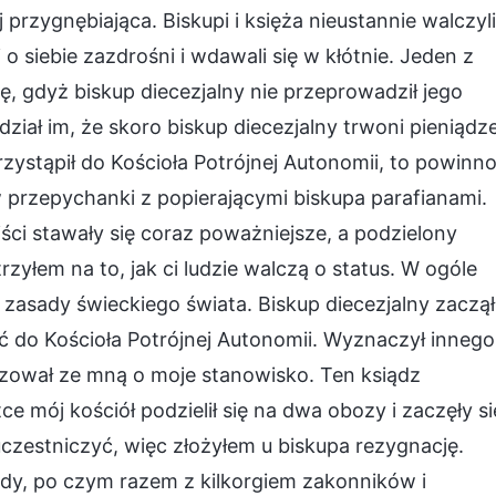
 przygnębiająca. Biskupi i księża nieustannie walczyli
 o siebie zazdrośni i wdawali się w kłótnie. Jeden z
 gdyż biskup diecezjalny nie przeprowadził jego
ział im, że skoro biskup diecezjalny trwoni pieniądz
zystąpił do Kościoła Potrójnej Autonomii, to powinn
w przepychanki z popierającymi biskupa parafianami.
iści stawały się coraz poważniejsze, a podzielony
zyłem na to, jak ci ludzie walczą o status. W ogóle
 zasady świeckiego świata. Biskup diecezjalny zaczął
ć do Kościoła Potrójnej Autonomii. Wyznaczył innego
izował ze mną o moje stanowisko. Ten ksiądz
ce mój kościół podzielił się na dwa obozy i zaczęły si
 uczestniczyć, więc złożyłem u biskupa rezygnację.
gody, po czym razem z kilkorgiem zakonników i