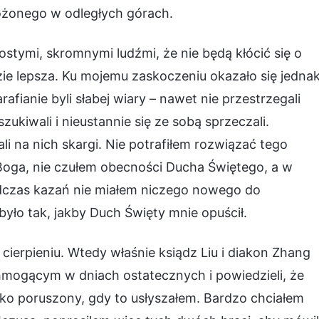
łożonego w odległych górach.
stymi, skromnymi ludźmi, że nie będą kłócić się o
ie lepsza. Ku mojemu zaskoczeniu okazało się jednak
afianie byli słabej wiary – nawet nie przestrzegali
zukiwali i nieustannie się ze sobą sprzeczali.
ali na nich skargi. Nie potrafiłem rozwiązać tego
 Boga, nie czułem obecności Ducha Świętego, a w
dczas kazań nie miałem niczego nowego do
yło tak, jakby Duch Święty mnie opuścił.
cierpieniu. Wtedy właśnie ksiądz Liu i diakon Zhang
hmogącym w dniach ostatecznych i powiedzieli, że
ko poruszony, gdy to usłyszałem. Bardzo chciałem