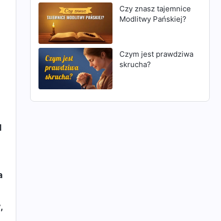
Czy znasz tajemnice
Modlitwy Pańskiej?
Czym jest prawdziwa
skrucha?
d
a
,