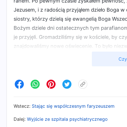
ranem. Po pewnym czasie zyskałem pewność,
Jezusem, i z radością przyjąłem dzieło Boga w 
siostry, którzy dzielą się ewangelią Boga Wsz
Bożym dziele dni ostatecznych tym parafianom,
je przyjęli. Gromadziliśmy się w kościele, by
znajdowaliśmy nowe oświecenie. To było niezwy
uczcie weselnej Baranka!
Czy
Niedługo potem biskupi i księża zaczęli prób
był biskup Zhao, który powiedział: „Słyszałem,
przedyskutowałeś ze mną sprawy tak wielkiej w
Zdradziłeś Pana! Kiedy powróci, na pewno naj
Wstecz:
Stając się współczesnym faryzeuszem
powrócił, jak mógłbym o tym nie wiedzieć? Por
i życie nie jest łatwe. Jeśli wrócisz, zajmiemy
Dalej:
Wyjście ze szpitala psychiatrycznego
również dużo bluźnierstw potępiających Bog