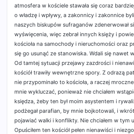
atmosfera w kościele stawała się coraz bardziej
o władzę i wpływy, a zakonnicy i zakonnice byli
naszych biskupów sufraganów zdenerwował się,
wyświęcenia, więc zebrał innych księży i powied
kościoła na samochody i nieruchomości oraz pr
się go usunąć ze stanowiska. Wdali się nawet 
Od tamtej sytuacji przejawy zazdrości i nienaw
kościół trawiły wewnętrzne spory. Z odrazą patr
nie przypominało to kościoła, a raczej mroczne
mnie wykluczać, ponieważ nie chciałem wstąpi
księdza, żeby ten był moim asystentem i rywal
podżegał parafian, by mnie bojkotowali, i wkrót
pojawiać walki i konflikty. Nie chciałem w tym
Opuściłem ten kościół pełen nienawiści i niez