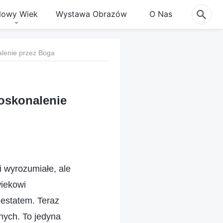
owy Wiek
Wystawa Obrazów
O Nas
alenie przez Boga
oskonalenie
i wyrozumiałe, ale
wiekowi
jestatem. Teraz
nych. To jedyna