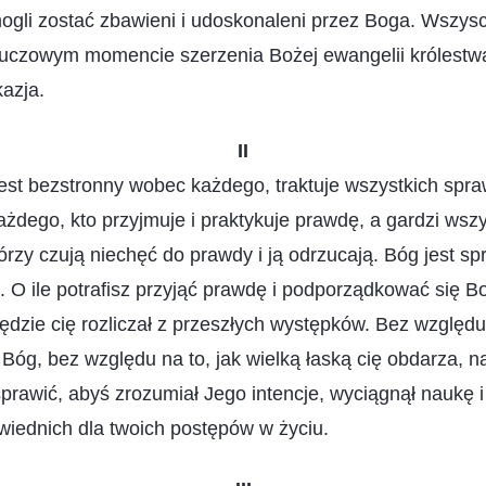
mogli zostać zbawieni i udoskonaleni przez Boga. Wszys
luczowym momencie szerzenia Bożej ewangelii królestwa
kazja.
II
jest bezstronny wobec każdego, traktuje wszystkich spra
ażdego, kto przyjmuje i praktykuje prawdę, a gardzi wszy
órzy czują niechęć do prawdy i ją odrzucają. Bóg jest s
 O ile potrafisz przyjąć prawdę i podporządkować się B
będzie cię rozliczał z przeszłych występków. Bez względu
 Bóg, bez względu na to, jak wielką łaską cię obdarza, n
sprawić, abyś zrozumiał Jego intencje, wyciągnął naukę 
wiednich dla twoich postępów w życiu.