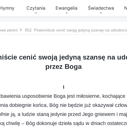
Hymny
Czytania
Ewangelia
Świadectwa
N
owe pieśni
852 Powinniście cenić swoją jedyną szansę na udoskon
iście cenić swoją jedyną szansę na ud
przez Boga
I
awienia usposobienie Boga jest miłosierne, kochające 
enia dobiegnie końca, Bóg nie będzie już okazywał czło
fnie ją, a ludzie staną jedynie przed Jego gniewem i ma
lką chwilę – Bóg dokonuje dzieła sądu w dniach ostatecz