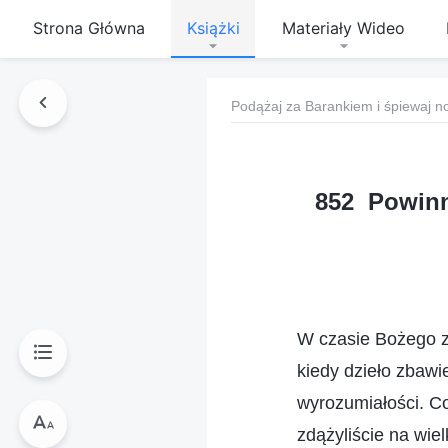
Strona Główna
Książki
Materiały Wideo
Podążaj za Barankiem i śpiewaj n
852 Powinn
W czasie Bożego zb
kiedy dzieło zbawi
wyrozumiałości. Co
zdążyliście na wie