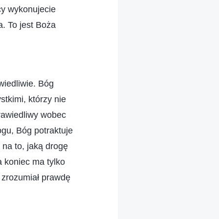
cy wykonujecie
. To jest Boża
wiedliwie. Bóg
stkimi, którzy nie
prawiedliwy wobec
ogu, Bóg potraktuje
 na to, jaką drogę
a koniec ma tylko
i zrozumiał prawdę