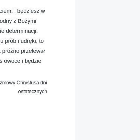
ciem, i będziesz w
godny z Bożymi
e determinacji,
 prób i udręki, to
 próżno przelewał
as owoce i będzie
Rozmowy Chrystusa dni
ostatecznych