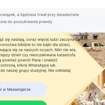
owiązek, a będziesz trwał przy świadectwie
czna do poszukiwania prawdy
ż się nasilają, coraz więcej ludzi zaczyna
roctwa biblijne to nie bajki dla dzieci,
ająca się na naszych oczach. Nikt nie wie,
rzejszy dzień czy nieoczekiwana katastrofa.
ną powitać powrót Pana i znaleźć
chroną, kliknij WhatsAppa lub
do naszej grupy studyjnej. Nie odkładaj
mi w Messengerze