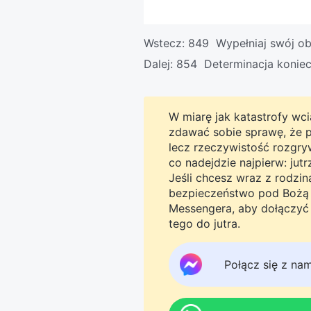
Wstecz:
849 Wypełniaj swój ob
Dalej:
854 Determinacja konie
W miarę jak katastrofy wcią
zdawać sobie sprawę, że pro
lecz rzeczywistość rozgryw
co nadejdzie najpierw: jut
Jeśli chcesz wraz z rodzi
bezpieczeństwo pod Bożą o
Messengera, aby dołączyć 
tego do jutra.
Połącz się z na