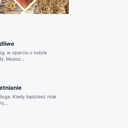
dliwe
óg, w oparciu o ludzie
. Musisz...
etnianie
 Boga. Kiedy będziesz miał
y,...