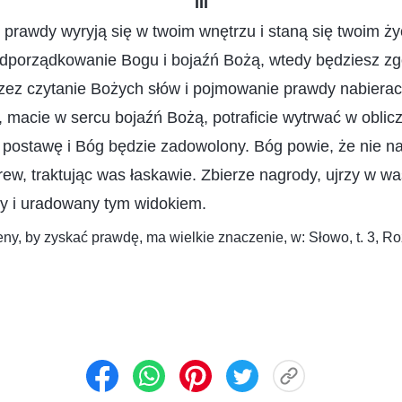
III
 prawdy wyryją się w twoim wnętrzu i staną się twoim ży
odporządkowanie Bogu i bojaźń Bożą, wtedy będziesz z
przez czytanie Bożych słów i pojmowanie prawdy nabieraci
 macie w sercu bojaźń Bożą, potraficie wytrwać w obliczu
 postawę i Bóg będzie zadowolony. Bóg powie, że nie na
ew, traktując was łaskawie. Zbierze nagrody, ujrzy w w
ny i uradowany tym widokiem.
eny, by zyskać prawdę, ma wielkie znaczenie, w: Słowo, t. 3, 