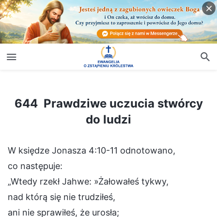
644 Prawdziwe uczucia stwórcy do ludzi
644 Prawdziwe uczucia stwórcy
do ludzi
W księdze Jonasza 4:10-11 odnotowano,
co następuje:
„Wtedy rzekł Jahwe: »Żałowałeś tykwy,
nad którą się nie trudziłeś,
ani nie sprawiłeś, że urosła;