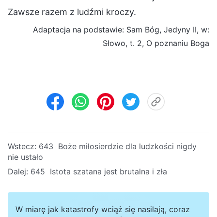
Zawsze razem z ludźmi kroczy.
Adaptacja na podstawie: Sam Bóg, Jedyny II, w:
Słowo, t. 2, O poznaniu Boga
Wstecz:
643 Boże miłosierdzie dla ludzkości nigdy
nie ustało
Dalej:
645 Istota szatana jest brutalna i zła
W miarę jak katastrofy wciąż się nasilają, coraz