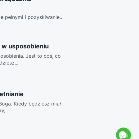
ie pełnymi i pozyskiwanie
ło, a...
 w usposobieniu
sobienia. Jest to coś, co
ziesz...
etnianie
 Boga. Kiedy będziesz miał
y,...