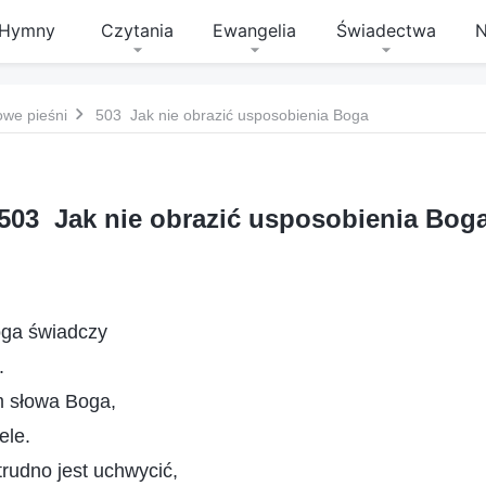
Hymny
Czytania
Ewangelia
Świadectwa
N
owe pieśni
503 Jak nie obrazić usposobienia Boga
503 Jak nie obrazić usposobienia Bog
oga świadczy
.
m słowa Boga,
ele.
trudno jest uchwycić,