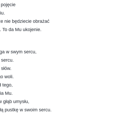
 pojęcie
iu.
e nie będziecie obrażać
. To da Mu ukojenie.
ga w swym sercu,
sercu.
 słów.
o woli.
 tego,
ia Mu.
w głąb umysłu,
łą pustkę w swoim sercu.