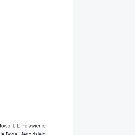
owo, t. 1, Pojawienie
się Boga i Jego dzieło