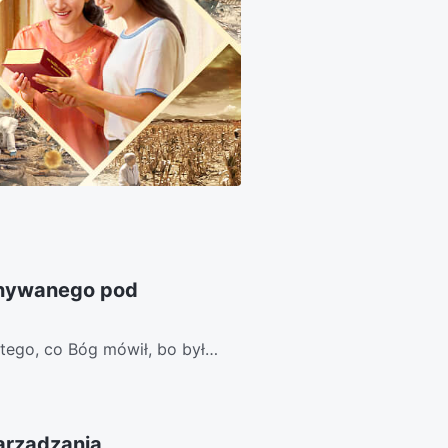
onywanego pod
z tego, co Bóg mówił, bo było
arządzania