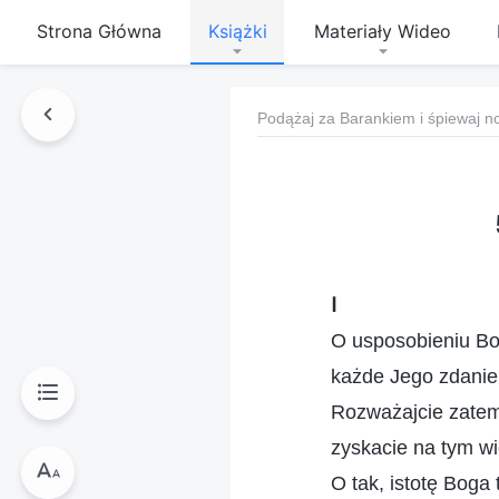
Strona Główna
Książki
Materiały Wideo
Podążaj za Barankiem i śpiewaj n
Ⅰ
O usposobieniu B
każde Jego zdanie
Rozważajcie zate
zyskacie na tym wi
O tak, istotę Boga 