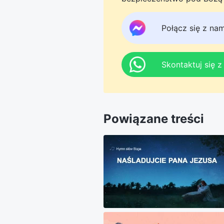
Messengera, aby dołączyć 
tego do jutra.
Połącz się z na
Skontaktuj się 
Powiązane treści