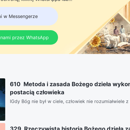
do naszej grupy studyjnej. Nie odkładaj
mi w Messengerze
z nami przez WhatsApp
610 Metoda i zasada Bożego dzieła wyk
postacią człowieka
ⅠGdy Bóg nie był w ciele, człowiek nie rozumiałwiele 
to boskie,bo mówił z perspektywy niedostępnej...
329 Rzeczywista historia Bożego dzieła z