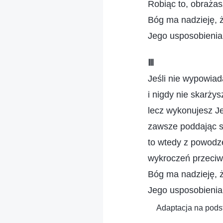
Robiąc to, obraża
Bóg ma nadzieję, ż
Jego usposobienia
Ⅲ
Jeśli nie wypowiad
i nigdy nie skarżys
lecz wykonujesz J
zawsze poddając s
to wtedy z powodz
wykroczeń przeciw
Bóg ma nadzieję, ż
Jego usposobienia
Adaptacja na podst