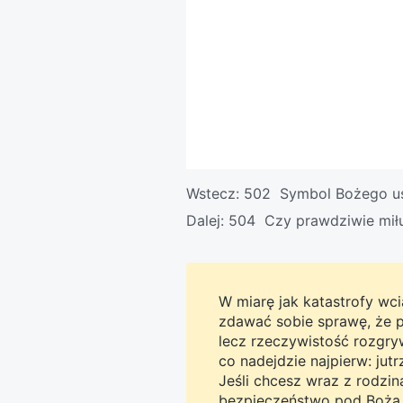
Wstecz:
502 Symbol Bożego us
Dalej:
504 Czy prawdziwie miłu
W miarę jak katastrofy wcią
zdawać sobie sprawę, że pro
lecz rzeczywistość rozgryw
co nadejdzie najpierw: jut
Jeśli chcesz wraz z rodzi
bezpieczeństwo pod Bożą o