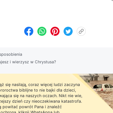
posobienia
jesz i wierzysz w Chrystusa?
ż się nasilają, coraz więcej ludzi zaczyna
roctwa biblijne to nie bajki dla dzieci,
ająca się na naszych oczach. Nikt nie wie,
rzejszy dzień czy nieoczekiwana katastrofa.
ną powitać powrót Pana i znaleźć
chroną, kliknij WhatsAppa lub