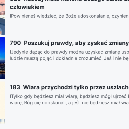
człowiekiem
IPowinieneś wiedzieć, że Boże udoskonalanie, czynien
ludzi przynosi im tylko miecze i ciosy wymierzone w cia
790 Poszukuj prawdy, aby zyskać zmiany
ⅠJedynie dążąc do prawdy można uzyskać zmianę uspo
ludzie muszą pojąć i dokładnie zrozumieć. Jeśli nie będ
183 Wiara przychodzi tylko przez uszlach
ITylko gdy będziesz miał wiarę, będziesz mógł ujrzeć
wiarę, Bóg cię udoskonali, a jeśli nie będziesz miał wiar