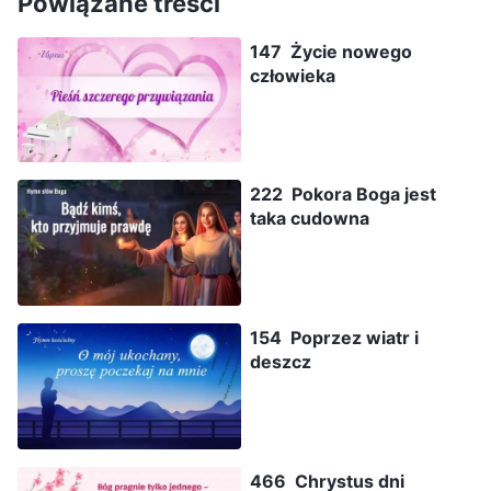
Powiązane treści
147 Życie nowego
człowieka
222 Pokora Boga jest
taka cudowna
154 Poprzez wiatr i
deszcz
466 Chrystus dni