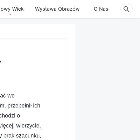
owy Wiek
Wystawa Obrazów
O Nas
?
jać we
, przepełnił ich
 chodzi o
ięcej, wierzycie,
y brak szacunku,