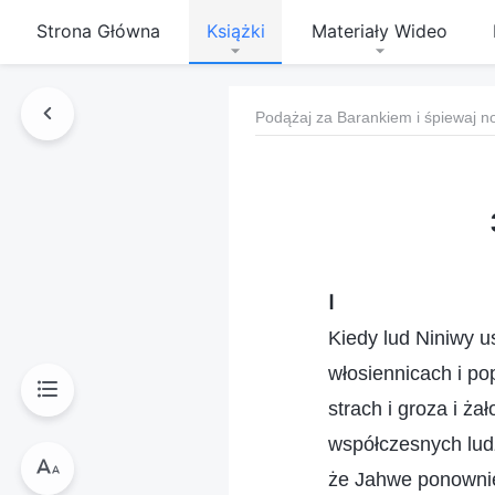
Strona Główna
Książki
Materiały Wideo
Podążaj za Barankiem i śpiewaj n
Ⅰ
Kiedy lud Niniwy u
włosiennicach i po
strach i groza i ża
współczesnych ludz
że Jahwe ponownie 