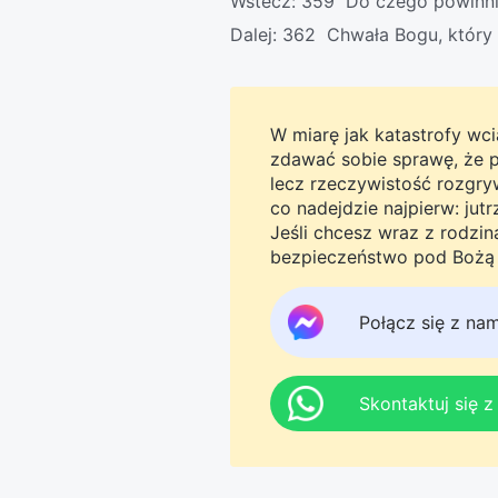
Wstecz:
359 Do czego powinni
Dalej:
362 Chwała Bogu, który 
W miarę jak katastrofy wcią
zdawać sobie sprawę, że pro
lecz rzeczywistość rozgryw
co nadejdzie najpierw: jut
Jeśli chcesz wraz z rodzi
bezpieczeństwo pod Bożą o
Messengera, aby dołączyć 
tego do jutra.
Połącz się z na
Skontaktuj się 