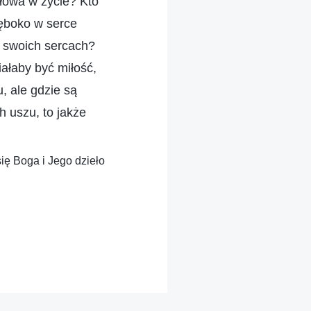
słowa w życie? Kto
łęboko w serce
w swoich sercach?
ałaby być miłość,
, ale gdzie są
 uszu, to jakże
się Boga i Jego dzieło