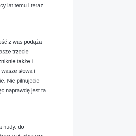
cy lat temu i teraz
zość z was podąża
asze trzecie
niknie także i
 wasze słowa i
e. Nie pilnujecie
ęc naprawdę jest ta
a nudy, do