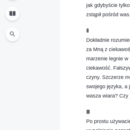
jak gdybyście tylko
zstąpił pośród was
Ⅱ
Dokładnie rozumie
za Mną z ciekawośc
marzenie legnie w 
ciekawość. Fałszy
czyny. Szczerze mów
swojego języka, a 
wasza wiara? Czy 
Ⅲ
Po prostu używacie