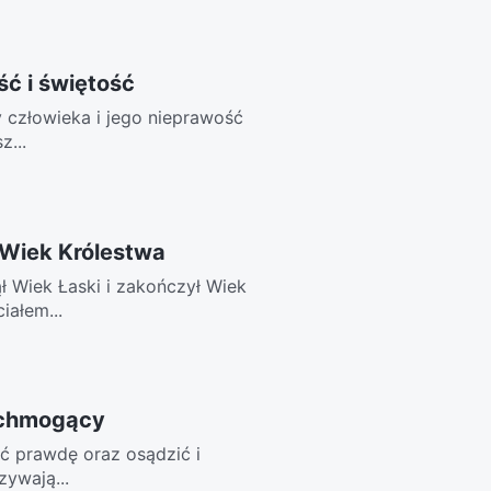
ć i świętość
 człowieka i jego nieprawość
z...
 Wiek Królestwa
ł Wiek Łaski i zakończył Wiek
iałem...
echmogący
ić prawdę oraz osądzić i
zywają...