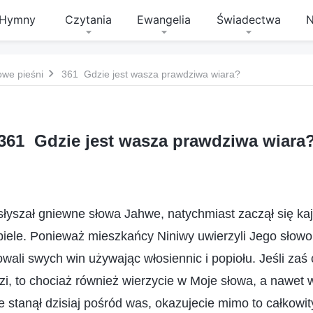
Hymny
Czytania
Ewangelia
Świadectwa
N
owe pieśni
361 Gdzie jest wasza prawdziwa wiara?
361 Gdzie jest wasza prawdziwa wiara
słyszał gniewne słowa Jahwe, natychmiast zaczął się ka
piele. Ponieważ mieszkańcy Niniwy uwierzyli Jego słowom
łowali swych win używając włosiennic i popiołu. Jeśli zaś
i, to chociaż również wierzycie w Moje słowa, a nawet w
stanął dzisiaj pośród was, okazujecie mimo to całkowit