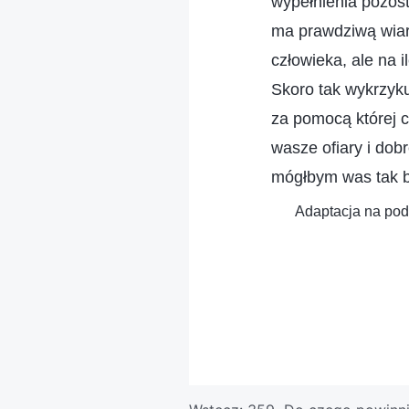
wypełnienia pozost
ma prawdziwą wiar
człowieka, ale na 
Skoro tak wykrzyku
za pomocą której c
wasze ofiary i do
mógłbym was tak b
Adaptacja na pods