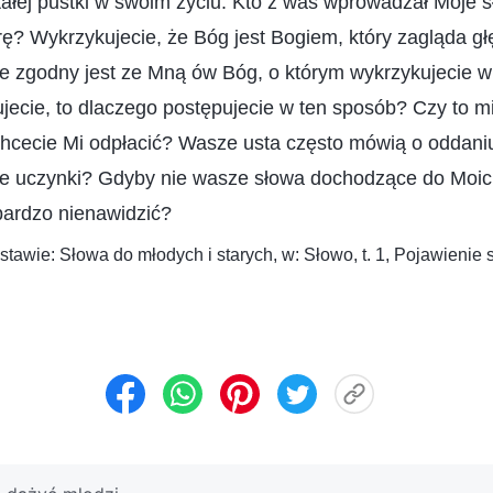
ałej pustki w swoim życiu. Kto z was wprowadzał Moje 
ę? Wykrzykujecie, że Bóg jest Bogiem, który zagląda g
ile zgodny jest ze Mną ów Bóg, o którym wykrzykujecie 
jecie, to dlaczego postępujecie w ten sposób? Czy to mi
hcecie Mi odpłacić? Wasze usta często mówią o oddaniu
bre uczynki? Gdyby nie wasze słowa dochodzące do Moich
ardzo nienawidzić?
tawie: Słowa do młodych i starych, w: Słowo, t. 1, Pojawienie 