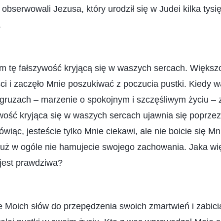
 obserwowali Jezusa, który urodził się w Judei kilka tysię
.
m tę fałszywość kryjącą się w waszych sercach. Więks
i i zaczęło Mnie poszukiwać z poczucia pustki. Kiedy w
gruzach – marzenie o spokojnym i szczęśliwym życiu – z
wość kryjąca się w waszych sercach ujawnia się poprzez
iąc, jesteście tylko Mnie ciekawi, ale nie boicie się Mni
już w ogóle nie hamujecie swojego zachowania. Jaka wi
jest prawdziwa?
 Moich słów do przepędzenia swoich zmartwień i zabici