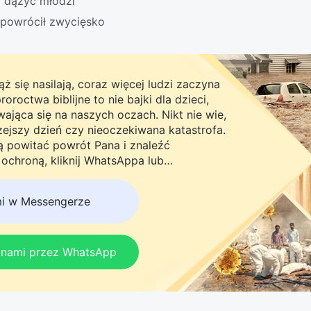
 dążyć młodzi
powrócił zwycięsko
ż się nasilają, coraz więcej ludzi zaczyna
roctwa biblijne to nie bajki dla dzieci,
ająca się na naszych oczach. Nikt nie wie,
rzejszy dzień czy nieoczekiwana katastrofa.
ną powitać powrót Pana i znaleźć
chroną, kliknij WhatsAppa lub
do naszej grupy studyjnej. Nie odkładaj
mi w Messengerze
z nami przez WhatsApp