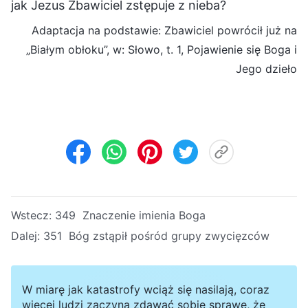
jak Jezus Zbawiciel zstępuje z nieba?
Adaptacja na podstawie: Zbawiciel powrócił już na
„Białym obłoku”, w: Słowo, t. 1, Pojawienie się Boga i
Jego dzieło
Wstecz:
349 Znaczenie imienia Boga
Dalej:
351 Bóg zstąpił pośród grupy zwycięzców
W miarę jak katastrofy wciąż się nasilają, coraz
więcej ludzi zaczyna zdawać sobie sprawę, że