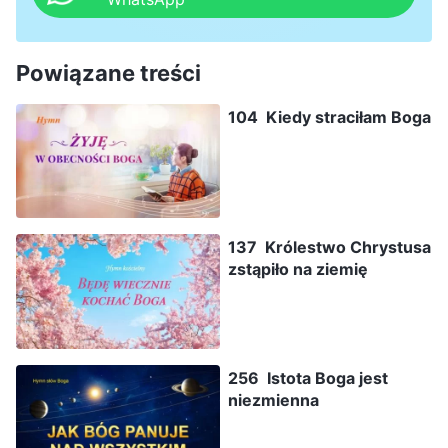
Powiązane treści
104 Kiedy straciłam Boga
137 Królestwo Chrystusa
zstąpiło na ziemię
256 Istota Boga jest
niezmienna