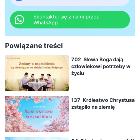
Skontaktuj się z nami przez
WhatsApp
Powiązane treści
702 Słowa Boga dają
człowiekowi potrzeby w
życiu
137 Królestwo Chrystusa
zstąpiło na ziemię