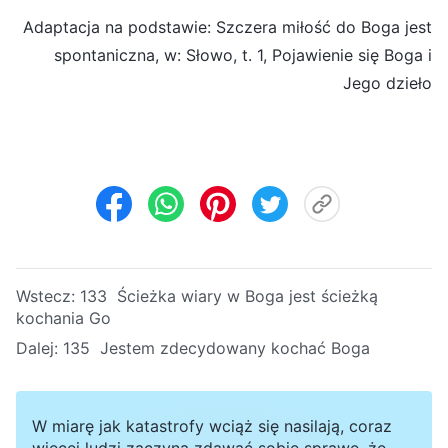
Adaptacja na podstawie: Szczera miłość do Boga jest
spontaniczna, w: Słowo, t. 1, Pojawienie się Boga i
Jego dzieło
Wstecz:
133 Ścieżka wiary w Boga jest ścieżką
kochania Go
Dalej:
135 Jestem zdecydowany kochać Boga
W miarę jak katastrofy wciąż się nasilają, coraz
więcej ludzi zaczyna zdawać sobie sprawę, że