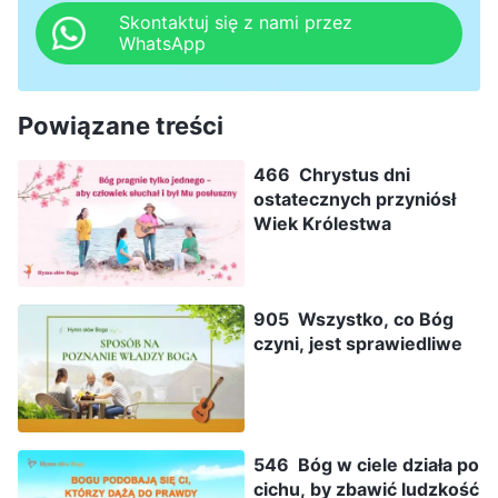
Skontaktuj się z nami przez
WhatsApp
Powiązane treści
466 Chrystus dni
ostatecznych przyniósł
Wiek Królestwa
905 Wszystko, co Bóg
czyni, jest sprawiedliwe
546 Bóg w ciele działa po
cichu, by zbawić ludzkość