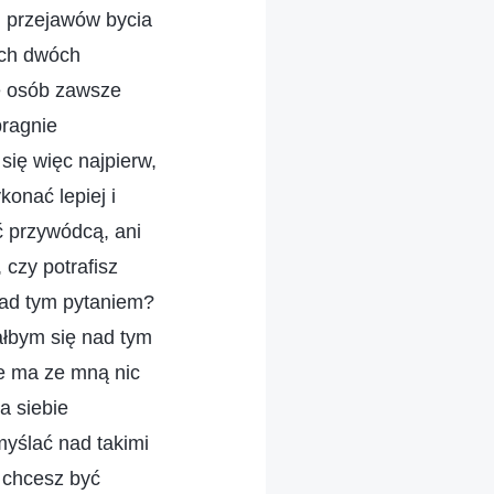
 przejawów bycia
ych dwóch
e osób zawsze
pragnie
się więc najpierw,
konać lepiej i
ć przywódcą, ani
 czy potrafisz
nad tym pytaniem?
ałbym się nad tym
e ma ze mną nic
a siebie
myślać nad takimi
e chcesz być