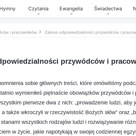
Hymny
Czytania
Ewangelia
Świadectwa
N
dców i pracowników
Zakres odpowiedzialności przywódców i pracow
dpowiedzialności przywódców i pracow
omnienia sobie głównych treści, które omówiliśmy podc
tatnio wymieniłeś piętnaście obowiązków przywódców i 
zystkim pierwsze dwa z nich: „prowadzenie ludzi, aby jed
e, a także wkroczyli w rzeczywistość Bożych słów” oraz „
tanami wszystkich rodzajów ludzi i rozwiązywanie różn
iem w życie, jakie napotykają w swojej codziennej egzys