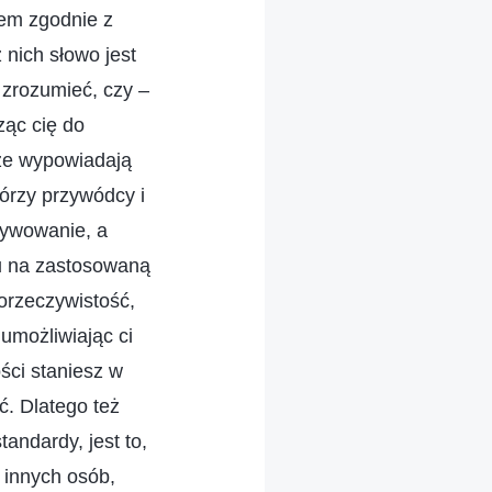
lem zgodnie z
nich słowo jest
zrozumieć, czy –
ząc cię do
oże wypowiadają
tórzy przywódcy i
tywowanie, a
du na zastosowaną
orzeczywistość,
umożliwiając ci
ości staniesz w
ć. Dlatego też
andardy, jest to,
 innych osób,