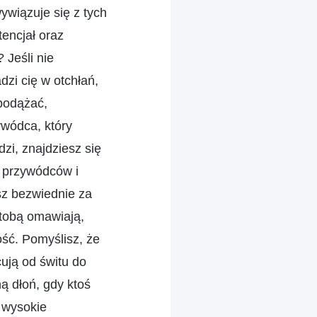
ywiązuje się z tych
encjał oraz
 Jeśli nie
dzi cię w otchłań,
podążać,
zywódca, który
zi, znajdziesz się
 przywódców i
sz bezwiednie za
 tobą omawiają,
ość. Pomyślisz, że
cują od świtu do
ą dłoń, gdy ktoś
i wysokie