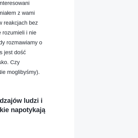
interesowani
 miałem z wami
 w reakcjach bez
rozumieli i nie
 gdy rozmawiamy o
 jest dość
sko. Czy
Nie moglibyśmy).
zajów ludzi i
kie napotykają