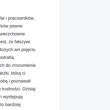
ów i pracowników,
ązków pewne
owierzchowne
st, że fałszywi
Bożych ani pojęciu
potrafią
ich do zrozumienia
żki, którą ci
sobą i poznawali
 trudności. Dzisiaj
ch występują
to bardziej