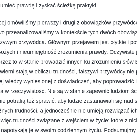
umieć prawdę i zyskać ścieżkę praktyki.
ęcej omówiliśmy pierwszy i drugi z obowiązków przywódc
wo przeanalizowaliśmy w kontekście tych dwóch obowi
łszywym przywódcą. Głównym przejawem jest płytkie i p
żych i nieumiejętność zrozumienia prawdy. Oczywiste je
rzez to w stanie prowadzić innych ku zrozumieniu słów 
wierni stają w obliczu trudności, fałszywi przywódcy nie 
ej wiedzy wyniesionej z doświadczeń, aby poprowadzić 
a w rzeczywistość. Nie są w stanie zapewnić ludziom ście
ie potrafią też sprawić, aby ludzie zastanawiali się nad 
żnych trudności, a jednocześnie nie umieją rozwiązać ich
ięc trudności związane z wejściem w życie: które z ni
ie napotykają je w swoim codziennym życiu. Podsumujmy 