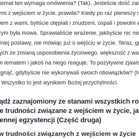
temat ten wymaga omówienia? (Tak). Jesteście dość za
mi z wejściem w życie, prawda? Kiedy po raz pierwszy
em z wami, byliście otępiali i znudzeni, ospali i powolni
zym była mowa. Sprawialiście wrażenie, jakbyście nic nie 
niej postawy, nie mówiąc już o wejściu w życie. Teraz,
ych ze zmianą usposobienia życiowego, większość z was
m tematem i jakoś na niego reaguje. To pozytywne zjawi
iągnąć, gdybyście nie wykonywali swoich obowiązków? (
. Wszystko to jest wynikiem Bożej przychylności.
ądź zaznajomiony ze stanami wszystkich rod
e trudności związane z wejściem w życie, ja
ennej egzystencji (Część druga)
w trudności związanych z wejściem w życie