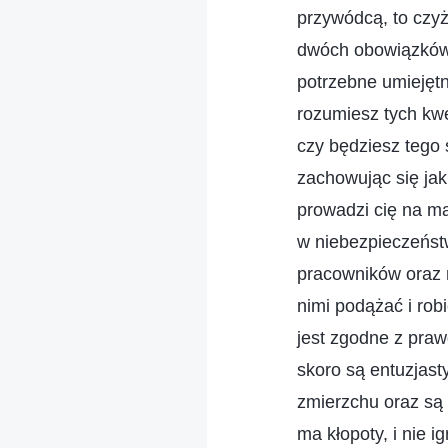
przywódcą, to czyż
dwóch obowiązków?
potrzebne umiejętn
rozumiesz tych kwes
czy będziesz tego
zachowując się jak 
prowadzi cię na ma
w niebezpieczeńst
pracowników oraz 
nimi podążać i rob
jest zgodne z praw
skoro są entuzjast
zmierzchu oraz są 
ma kłopoty, i nie 