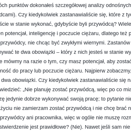
óch punktów dokonałeś szczegółowej analizy odnośnych
cami). Czy kiedykolwiek zastanawialiście się, które z t
ście w stanie wykonać, gdybyście byli przywódcą? Wiel
 potencjał, inteligencję i poczucie ciężaru, dlatego też 
 przywódcy, nie chcąc być zwykłymi wiernymi. Zastanów 
nywać te dwa obowiązki – który z nich jesteś w stanie wy
ie mówmy na razie o tym, czy masz potencjał, aby zosta
ność do pracy lub poczucie ciężaru. Najpierw zobaczmy,
 dwa obowiązki. Czy kiedykolwiek zastanawialiście się 
iedzieć: „Nie planuję zostać przywódcą, więc po co mi
ę jedynie dobrze wykonywać swoją pracę; to pytanie ni
yciu nie zamierzam zostać przywódcą i nie chcę brać n
 przywódcy ani pracownika, więc w ogóle nie muszę roz
 stwierdzenie jest prawidłowe? (Nie). Nawet jeśli sam ni