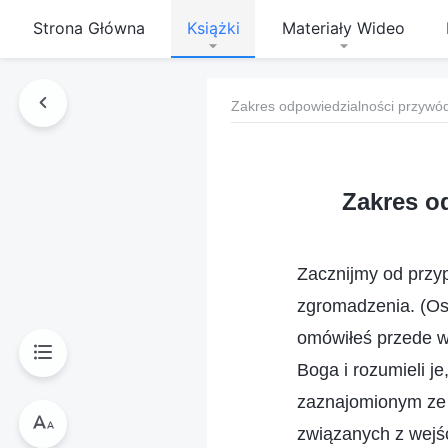
Strona Główna
Książki
Materiały Wideo
Zakres odpowiedzialności przywó
Zakres o
Zacznijmy od przyp
zgromadzenia. (Os
omówiłeś przede ws
Boga i rozumieli j
zaznajomionym ze s
związanych z wejśc