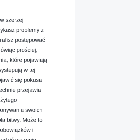
rw szerzej
ykasz problemy z
rafisz postępować
Mówiąc prościej,
ia, które pojawiają
ystępują w tej
jawić się pokusa
szechnie przejawia
eżytego
konywania swoich
la bitwy. Może to
 obowiązków i
obudzić we mnie