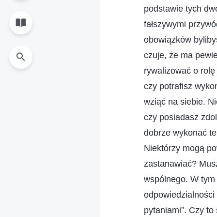
podstawie tych dw
fałszywymi przywód
obowiązków byliby
czuje, że ma pewien
rywalizować o rolę
czy potrafisz wyko
wziąć na siebie. N
czy posiadasz zdol
dobrze wykonać te
Niektórzy mogą pow
zastanawiać? Musz
wspólnego. W tym ż
odpowiedzialności
pytaniami”. Czy to