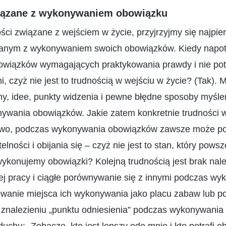
wiązane z wykonywaniem obowiązku
ci związane z wejściem w życie, przyjrzyjmy się najpie
zanym z wykonywaniem swoich obowiązków. Kiedy napot
iązków wymagających praktykowania prawdy i nie pot
, czyż nie jest to trudnością w wejściu w życie? (Tak). 
ny, idee, punkty widzenia i pewne błędne sposoby myślen
nywania obowiązków. Jakie zatem konkretnie trudności w
owo, podczas wykonywania obowiązków zawsze może po
telności i obijania się – czyż nie jest to stan, który pow
 wykonujemy obowiązki? Kolejną trudnością jest brak nal
j pracy i ciągłe porównywanie się z innymi podczas wy
wanie miejsca ich wykonywania jako placu zabaw lub po
o znalezieniu „punktu odniesienia” podczas wykonywania
uchu: „Zobaczę, kto jest lepszy ode mnie i kto potrafi 