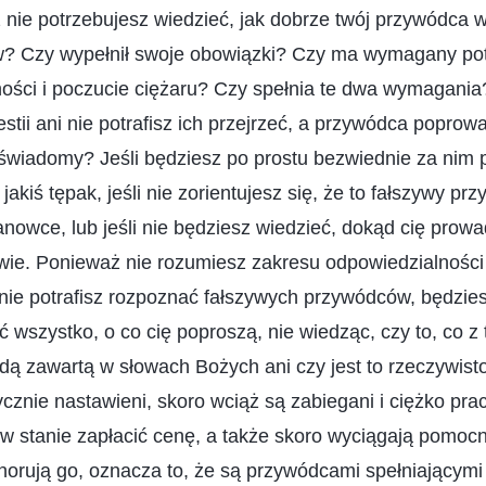
 nie potrzebujesz wiedzieć, jak dobrze twój przywódca w
 Czy wypełnił swoje obowiązki? Czy ma wymagany pot
ości i poczucie ciężaru? Czy spełnia te dwa wymagania?
tii ani nie potrafisz ich przejrzeć, a przywódca poprowa
 świadomy? Jeśli będziesz po prostu bezwiednie za nim 
jakiś tępak, jeśli nie zorientujesz się, że to fałszywy pr
nowce, lub jeśli nie będziesz wiedzieć, dokąd cię prowad
wie. Ponieważ nie rozumiesz zakresu odpowiedzialności
nie potrafisz rozpoznać fałszywych przywódców, będzie
ić wszystko, o co cię poproszą, nie wiedząc, czy to, co z
dą zawartą w słowach Bożych ani czy jest to rzeczywist
ycznie nastawieni, skoro wciąż są zabiegani i ciężko pra
w stanie zapłacić cenę, a także skoro wyciągają pomocn
ignorują go, oznacza to, że są przywódcami spełniającym