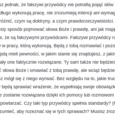
sz jednak, że fałszywi przywódcy nie potrafią pojąć słów
 długo wykonują pracę, nie zrozumieją intencji ani wym
różnić, czym są doktryny, a czym prawdorzeczywistości.
ysty sposób pojmować słowa Boże i prawdę, ani jak mają 
e, że są fałszywymi przywódcami. Fałszywi przywódcy n
w w pracy, którą wykonują. Będą z tobą rozmawiać i po
będą mieli pewności, w jakim stanie się znajdujesz, z jak
ały one faktycznie rozwiązane. Ty sam także nie będzies
ć słowa Boże i omawiać z tobą prawdę, ale wciąż będzi
esz mógł się z niego wyrwać. Bez względu na to, jakie tr
 będą sprawiać wrażenie, że wypełniają swoje obowiązki
ie zostanie rozwiązana dzięki ich pomocy lub rozmowom 
powtarzać. Czy taki typ przywódcy spełnia standardy? (
zumieć, aby rozeznać się w tych sprawach? Musisz zroz