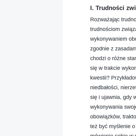
I. Trudności z
Rozważając trudnoś
trudnościom zwią
wykonywaniem obow
zgodnie z zasadami
chodzi o różne sta
się w trakcie wyko
kwestii? Przykład
niedbałości, nierze
się i ujawnia, gdy
wykonywania swoje
obowiązków, trakto
też być myślenie 
mówienie sobie w d