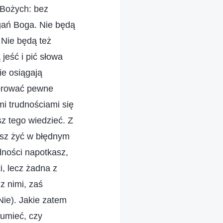
 Bożych: bez
agań Boga. Nie będą
 Nie będą też
jeść i pić słowa
ie osiągają
zorować pewne
imi trudnościami się
z tego wiedzieć. Z
esz żyć w błędnym
udności napotkasz,
, lecz żadna z
z nimi, zaś
Nie). Jakie zatem
umieć, czy