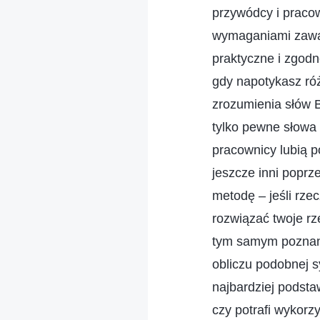
przywódcy i pracow
wymaganiami zawar
praktyczne i zgod
gdy napotykasz ró
zrozumienia słów B
tylko pewne słowa 
pracownicy lubią 
jeszcze inni popr
metodę – jeśli rz
rozwiązać twoje rz
tym samym poznanie
obliczu podobnej s
najbardziej podsta
czy potrafi wykorz