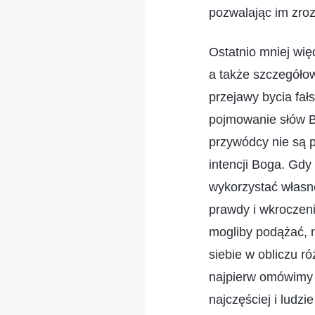
pozwalając im zroz
Ostatnio mniej wi
a także szczegóło
przejawy bycia fa
pojmowanie słów Bo
przywódcy nie są p
intencji Boga. Gdy 
wykorzystać własn
prawdy i wkroczeni
mogliby podążać, n
siebie w obliczu ró
najpierw omówimy w
najczęściej i ludz