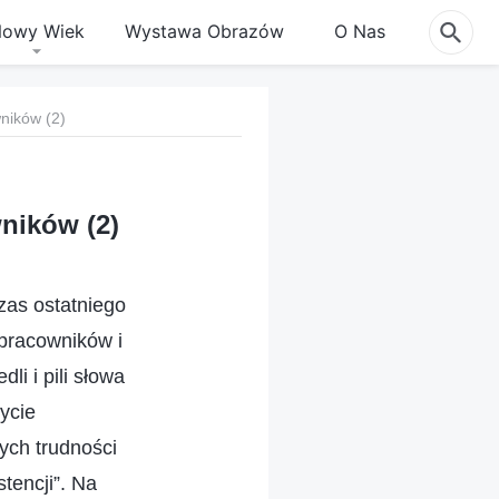
owy Wiek
Wystawa Obrazów
O Nas
ników (2)
ników (2)
zas ostatniego
pracowników i
li i pili słowa
bycie
ych trudności
tencji”. Na