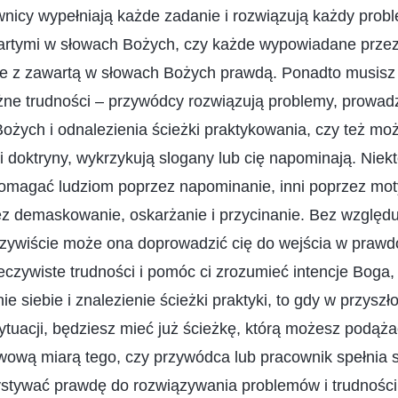
nicy wypełniają każde zadanie i rozwiązują każdy prob
tymi w słowach Bożych, czy każde wypowiadane przez 
ne z zawartą w słowach Bożych prawdą. Ponadto musisz 
żne trudności – przywódcy rozwiązują problemy, prowad
ożych i odnalezienia ścieżki praktykowania, czy też m
i doktryny, wykrzykują slogany lub cię napominają. Niek
pomagać ludziom poprzez napominanie, inni poprzez mo
zez demaskowanie, oskarżanie i przycinanie. Bez wzglę
eczywiście może ona doprowadzić cię do wejścia w prawd
eczywiste trudności i pomóc ci zrozumieć intencje Boga, 
 siebie i znalezienie ścieżki praktyki, to gdy w przyszł
ytuacji, będziesz mieć już ścieżkę, którą możesz podąża
wową miarą tego, czy przywódca lub pracownik spełnia st
ystywać prawdę do rozwiązywania problemów i trudności