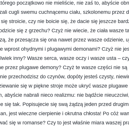
tórego początkowo nie mieliście, nie zaś to, abyście obno
zali cugli swemu cuchnącemu ciału, szkolonemu przez di
 się stroicie, czy nie boicie się, że dacie się jeszcze bar
odzicie się z grzechu? Czyż nie wiecie, że ciała wasze t
ą, że przesącza się ona nawet przez wasze odzienie, u
ie wprost ohydnymi i plugawymi demonami? Czyż nie jest
kolwiek inny? Wasze serca, wasze oczy i wasze usta – cz
ane przez plugawe demony? Czyż te wasze części nie są
 nie przechodzisz do czynów, dopóty jesteś czysty, niewi
ziewanie się w piękne stroje może ukryć wasze plugawe
 abyście nabrali nieco realizmu: nie bądźcie nieuczciwi,
ie się tak. Popisujecie się swą żądzą jeden przed drugim
an, jest wieczne cierpienie i okrutna chłosta! Po cóż w
wać się w romanse? Czy to jest właśnie miara waszej pr