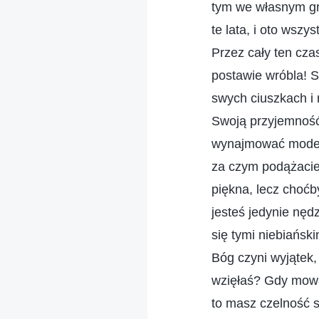
tym we własnym gro
te lata, i oto wsz
Przez cały ten cza
postawie wróbla! S
swych ciuszkach i 
Swoją przyjemność
wynajmować modelk
za czym podążacie,
piękna, lecz choćb
jesteś jedynie nę
się tymi niebiańsk
Bóg czyni wyjątek,
wzięłaś? Gdy mowa 
to masz czelność s