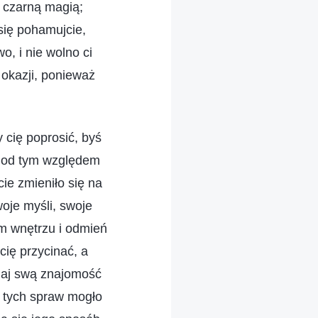
i czarną magią;
 się pohamujcie,
, i nie wolno ci
 okazji, ponieważ
 cię poprosić, byś
 Pod tym względem
ie zmieniło się na
oje myśli, swoje
m wnętrzu i odmień
cię przycinać, a
iaj swą znajomość
e tych spraw mogło