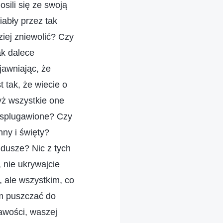
sili się ze swoją
abły przez tak
dziej zniewolić? Czy
ak dalece
jawniając, że
 tak, że wiecie o
yż wszystkie one
 splugawione? Czy
nny i święty?
 dusze? Nic z tych
 nie ukrywajcie
, ale wszystkim, co
am puszczać do
awości, waszej