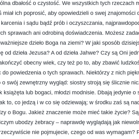
ogólna dbałość o czystość. We wszystkich tych rzeczach
 miał ich poprosić, aby opowiedzieli o swej znajomości 
 karcenia i sądu bądź prób i oczyszczania, najprawdopod
ych sprawach ani odrobiną doświadczenia. Możesz zadać 
ważniejsze dzieło Boga na ziemi? W jaki sposób dzisiej
się od dzieła Jezusa? A od dzieła Jahwe? Czy są Oni j
akończyć obecny wiek, czy też po to, aby zbawić ludzkoś
c do powiedzenia o tych sprawach. Niektórzy z nich piękni
 o swój zewnętrzny wygląd: siostry stroją się ślicznie ni
ak książęta lub bogaci, młodzi modnisie. Dbają jedynie o
ak to, co jedzą i w co się odziewają; w środku zaś są nadz
dzy o Bogu. Jakież znaczenie może mieć takie życie? Są 
niczym ubodzy żebracy – naprawdę wyglądają jak niewoln
rzeczywiście nie pojmujecie, czego od was wymagam? 