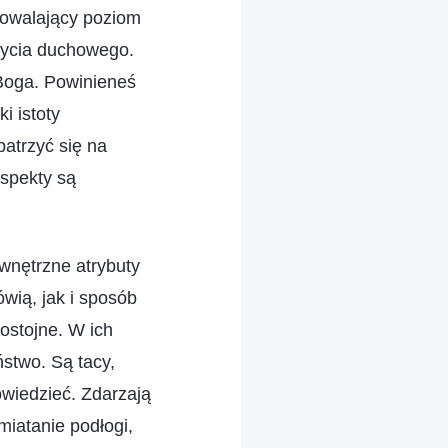
dowalający poziom
życia duchowego.
 Boga. Powinieneś
i istoty
patrzyć się na
aspekty są
ewnętrzne atrybuty
wią, jak i sposób
dostojne. W ich
ństwo. Są tacy,
powiedzieć. Zdarzają
miatanie podłogi,