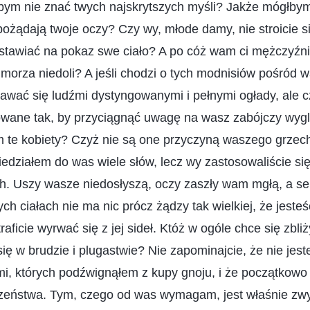
bym nie znać twych najskrytszych myśli? Jakże mógłbym
ożądają twoje oczy? Czy wy, młode damy, nie stroicie się
stawiać na pokaz swe ciało? A po cóż wam ci mężczyźn
morza niedoli? A jeśli chodzi o tych modnisiów pośród 
ydawać się ludźmi dystyngowanymi i pełnymi ogłady, ale c
towane tak, by przyciągnąć uwagę na wasz zabójczy wygl
m te kobiety? Czyż nie są one przyczyną waszego grzech
działem do was wiele słów, lecz wy zastosowaliście si
ch. Uszy wasze niedosłyszą, oczy zaszły wam mgłą, a se
h ciałach nie ma nic prócz żądzy tak wielkiej, że jesteś
traficie wyrwać się z jej sideł. Któż w ogóle chce się zbli
ię w brudzie i plugastwie? Nie zapominajcie, że nie jest
tymi, których podźwignąłem z kupy gnoju, i że początkowo 
zeństwa. Tym, czego od was wymagam, jest właśnie zw