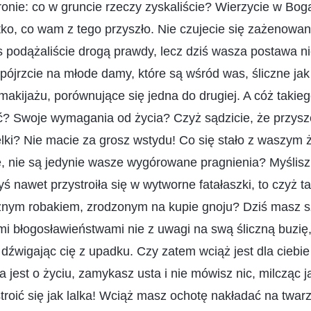
nie: co w gruncie rzeczy zyskaliście? Wierzycie w Bog
ystko, co wam z tego przyszło. Nie czujecie się zażenow
s podążaliście drogą prawdy, lecz dziś wasza postawa 
pójrzcie na młode damy, które są wśród was, śliczne ja
makijażu, porównujące się jedna do drugiej. A cóż taki
? Swoje wymagania od życia? Czyż sądzicie, że przysze
i? Nie macie za grosz wstydu! Co się stało z waszym 
 nie są jedynie wasze wygórowane pragnienia? Myślisz,
yś nawet przystroiła się w wytworne fatałaszki, to czyż 
dznym robakiem, zrodzonym na kupie gnoju? Dziś masz s
imi błogosławieństwami nie z uwagi na swą śliczną buzię,
 dźwigając cię z upadku. Czy zatem wciąż jest dla ciebie
jest o życiu, zamykasz usta i nie mówisz nic, milcząc 
troić się jak lalka! Wciąż masz ochotę nakładać na twarz 