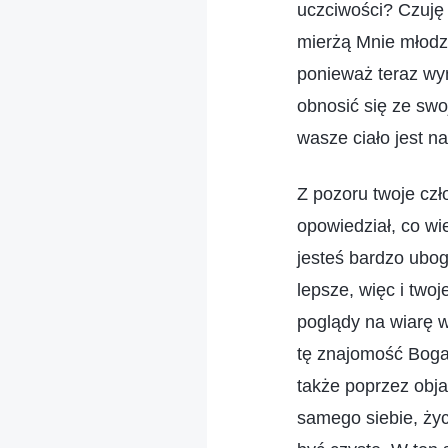
uczciwości? Czuję 
mierżą Mnie młodzi
ponieważ teraz wym
obnosić się ze swo
wasze ciało jest n
Z pozoru twoje czł
opowiedział, co w
jesteś bardzo ubog
lepsze, więc i two
poglądy na wiarę 
tę znajomość Boga,
także poprzez obj
samego siebie, życ