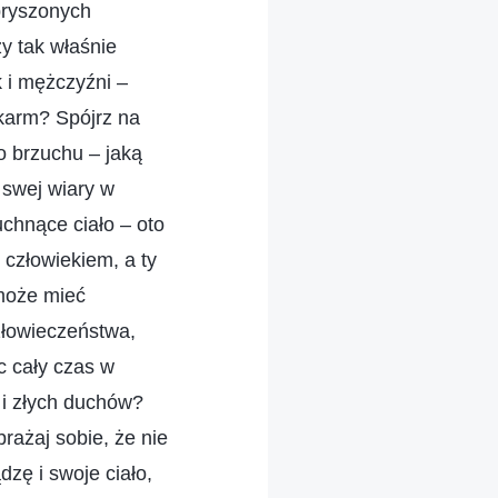
pryszonych
y tak właśnie
 i mężczyźni –
karm? Spójrz na
po brzuchu – jaką
a swej wiary w
chnące ciało – oto
człowiekiem, a ty
 może mieć
złowieczeństwa,
c cały czas w
i złych duchów?
rażaj sobie, że nie
zę i swoje ciało,