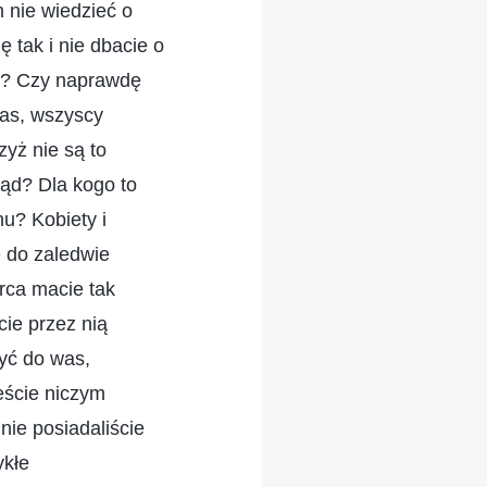
 nie wiedzieć o
 tak i nie dbacie o
i? Czy naprawdę
was, wszyscy
zyż nie są to
ąd? Dla kogo to
u? Kobiety i
ę do zaledwie
rca macie tak
cie przez nią
żyć do was,
eście niczym
nie posiadaliście
ykłe