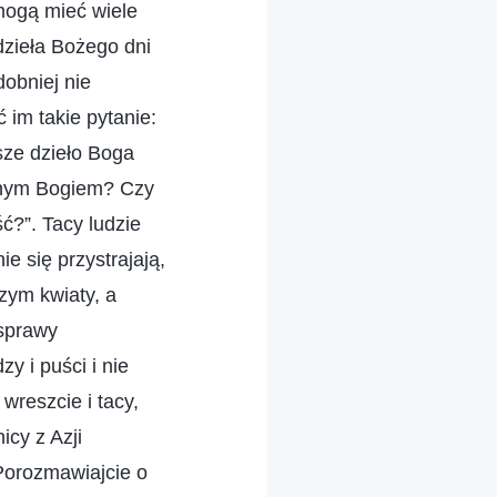
 mogą mieć wiele
dzieła Bożego dni
obniej nie
im takie pytanie:
sze dzieło Boga
ednym Bogiem? Czy
ć?”. Tacy ludzie
e się przystrajają,
czym kwiaty, a
 sprawy
y i puści i nie
wreszcie i tacy,
icy z Azji
Porozmawiajcie o