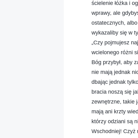
ścielenie łóżka i 
wprawy, ale gdybyś
ostatecznych, albo
wykazaliby się w t
„Czy pojmujesz naj
wcielonego różni 
Bóg przybył, aby z
nie mają jednak ni
dbając jednak tylko
bracia noszą się j
zewnętrzne, takie j
mają ani krzty wie
którzy odziani są 
Wschodniej! Czyż 