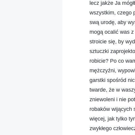
lecz jakże Ja mógł
wszystkim, czego p
swą urodę, aby wy
mogą ocalić was z 
stroicie się, by w
sztuczki zaprojek
robicie? Po co wa
mężczyźni, wypowie
garstki spośród ni
twarde, że w waszyc
zniewoleni i nie po
robaków wijących s
więcej, jak tylko 
zwykłego człowiec