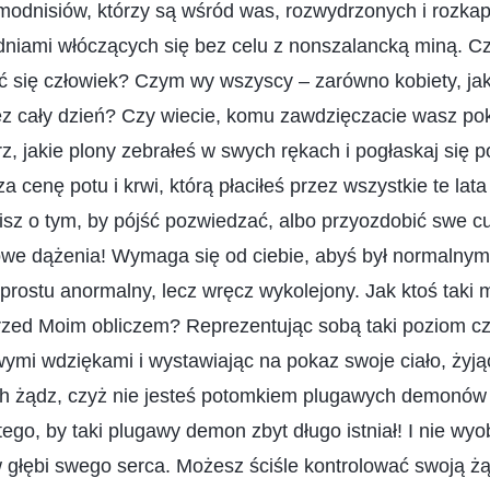
 modnisiów, którzy są wśród was, rozwydrzonych i rozka
niami włóczących się bez celu z nonszalancką miną. Cz
 się człowiek? Czym wy wszyscy – zarówno kobiety, jak
zez cały dzień? Czy wiecie, komu zawdzięczacie wasz po
rz, jakie plony zebrałeś w swych rękach i pogłaskaj się 
a cenę potu i krwi, którą płaciłeś przez wszystkie te lat
sz o tym, by pójść pozwiedzać, albo przyozdobić swe cu
owe dążenia! Wymaga się od ciebie, abyś był normalnym 
o prostu anormalny, lecz wręcz wykolejony. Jak ktoś taki
rzed Moim obliczem? Reprezentując sobą taki poziom c
ymi wdziękami i wystawiając na pokaz swoje ciało, żyją
h żądz, czyż nie jesteś potomkiem plugawych demonów 
ego, by taki plugawy demon zbyt długo istniał! I nie wyob
 głębi swego serca. Możesz ściśle kontrolować swoją żąd