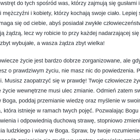
wstręt do tych spośród was, którzy zajmują się gusłami 
 mężczyźni i kobiety, którzy kochają swoje ciało. Lepiej
aga się od ciebie, abyś posiadał zwykłe człowieczeństwo
ją żądzą, lecz wy robicie to przy każdej nadarzającej się
azbyt wybujałe, a wasza żądza zbyt wielka!
owiecze życie jest bardzo dobrze zorganizowane, ale gdy
iesz o prawdziwym życiu, nie masz nic do powiedzenia.
i. Musisz zaopatrzyć się w prawdę! Twoje człowiecze życ
je życie wewnętrzne musi ulec zmianie. Odmień zatem sw
w Boga, poddaj przemianie wiedzę oraz myślenie w swoi
 która istnieje w ramach twych pojęć. Pozwalając Bogu 
awienia i odpowiednią duchową strawę, stopniowo zmien
ia ludzkiego i wiary w Boga. Spraw, by twoje rozumieni