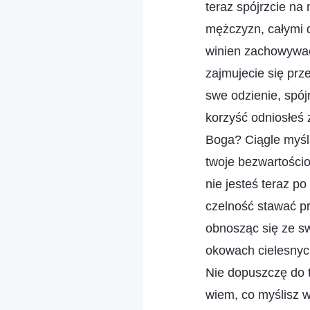
teraz spójrzcie na
mężczyzn, całymi d
winien zachowywać
zajmujecie się pr
swe odzienie, spój
korzyść odniosłeś z
Boga? Ciągle myśli
twoje bezwartości
nie jesteś teraz p
czelność stawać p
obnosząc się ze sw
okowach cielesnyc
Nie dopuszczę do t
wiem, co myślisz w