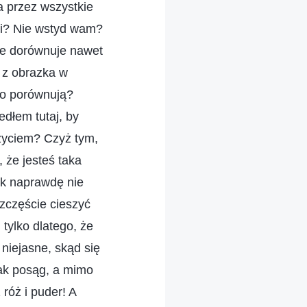
a przez wszystkie
ani? Nie wstyd wam?
nie dorównuje nawet
k z obrazka w
ego porównują?
dłem tutaj, by
życiem? Czyż tym,
 że jesteś taka
tak naprawdę nie
zczęście cieszyć
 tylko dlatego, że
 niejasne, skąd się
jak posąg, a mimo
róż i puder! A