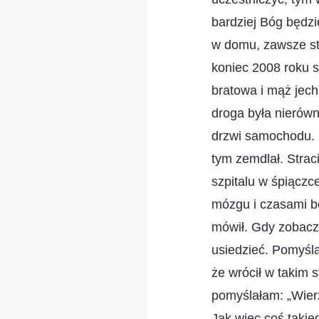
bardziej Bóg będzi
w domu, zawsze st
koniec 2008 roku s
bratowa i mąż jech
droga była nierówn
drzwi samochodu. P
tym zemdlał. Straci
szpitalu w śpiączc
mózgu i czasami be
mówił. Gdy zobaczy
usiedzieć. Pomyśla
że wrócił w takim 
pomyślałam: „Wier
Jak więc coś takie