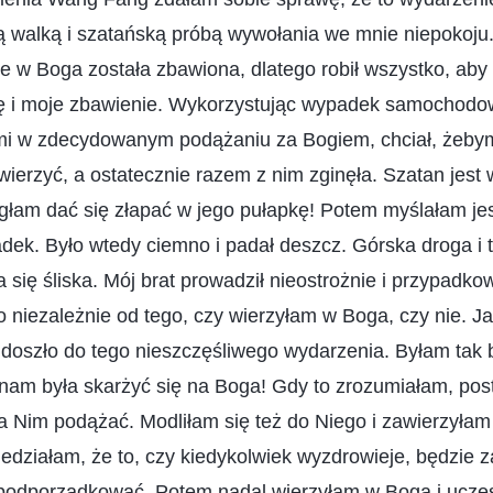
walką i szatańską próbą wywołania we mnie niepokoju. 
e w Boga została zbawiona, dlatego robił wszystko, aby 
rę i moje zbawienie. Wykorzystując wypadek samochod
mi w zdecydowanym podążaniu za Bogiem, chciał, żebym
wierzyć, a ostatecznie razem z nim zginęła. Szatan jest
głam dać się złapać w jego pułapkę! Potem myślałam jes
ek. Było wtedy ciemno i padał deszcz. Górska droga i t
a się śliska. Mój brat prowadził nieostrożnie i przypadk
to niezależnie od tego, czy wierzyłam w Boga, czy nie. J
y doszło do tego nieszczęśliwego wydarzenia. Byłam tak
nam była skarżyć się na Boga! Gdy to zrozumiałam, pos
za Nim podążać. Modliłam się też do Niego i zawierzyła
działam, że to, czy kiedykolwiek wyzdrowieje, będzie z
podporządkować. Potem nadal wierzyłam w Boga i ucze