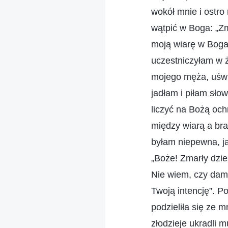
wokół mnie i ostr
wątpić w Boga: „Zm
moją wiarę w Boga?
uczestniczyłam w
mojego męża, uświ
jadłam i piłam sł
liczyć na Bożą oc
między wiarą a bra
byłam niepewna, ja
„Boże! Zmarły dzie
Nie wiem, czy dam 
Twoją intencję”. 
podzieliła się ze 
złodzieje ukradli m