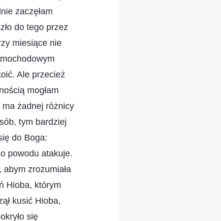
lnie zaczęłam
zło do tego przez
rzy miesiące nie
 samochodowym
ić. Ale przecież
wnością mogłam
 ma żadnej różnicy
sób, tym bardziej
się do Boga:
go powodu atakuje.
ź, abym zrozumiała
ń Hioba, którym
zął kusić Hioba,
okryło się