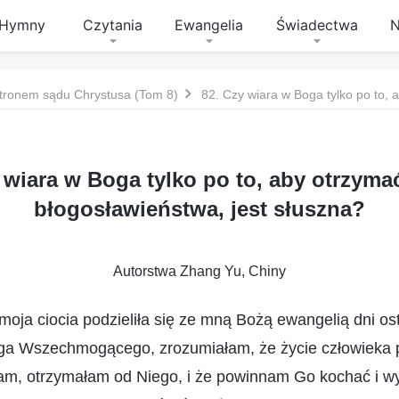
Hymny
Czytania
Ewangelia
Świadectwa
N
tronem sądu Chrystusa (Tom 8)
 wiara w Boga tylko po to, aby otrzymać
błogosławieństwa, jest słuszna?
Autorstwa Zhang Yu, Chiny
moja ciocia podzieliła się ze mną Bożą ewangelią dni os
ga Wszechmogącego, zrozumiałam, że życie człowieka 
am, otrzymałam od Niego, i że powinnam Go kochać i w