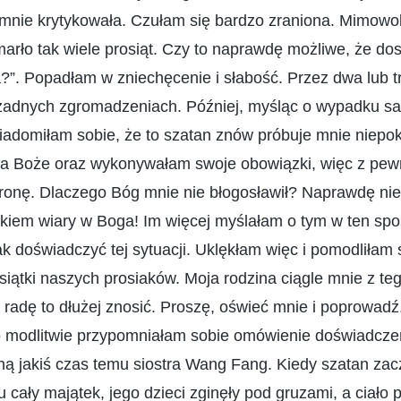
o mnie krytykowała. Czułam się bardzo zraniona. Mimowo
arło tak wiele prosiąt. Czy to naprawdę możliwe, że dos
”. Popadłam w zniechęcenie i słabość. Przez dwa lub t
 żadnych zgromadzeniach. Później, myśląc o wypadku
adomiłam sobie, że to szatan znów próbuje mnie niepoko
owa Boże oraz wykonywałam swoje obowiązki, więc z pe
hronę. Dlaczego Bóg mnie nie błogosławił? Naprawdę nie
kiem wiary w Boga! Im więcej myślałam o tym w ten spo
k doświadczyć tej sytuacji. Uklękłam więc i pomodliłam 
siątki naszych prosiaków. Moja rodzina ciągle mnie z te
radę to dłużej znosić. Proszę, oświeć mnie i poprowad
Po modlitwie przypomniałam sobie omówienie doświadcze
mną jakiś czas temu siostra Wang Fang. Kiedy szatan zac
u cały majątek, jego dzieci zginęły pod gruzami, a ciało p