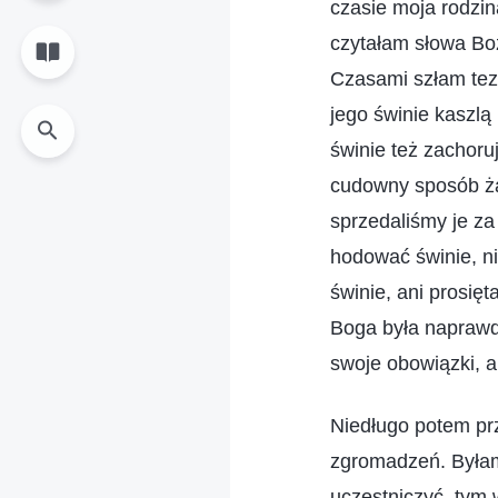
czasie moja rodzi
czytałam słowa Bo
Czasami szłam tez
jego świnie kaszlą
świnie też zachoru
cudowny sposób żad
sprzedaliśmy je za
hodować świnie, n
świnie, ani prosię
Boga była naprawd
swoje obowiązki, a
Niedługo potem pr
zgromadzeń. Byłam
uczestniczyć, tym