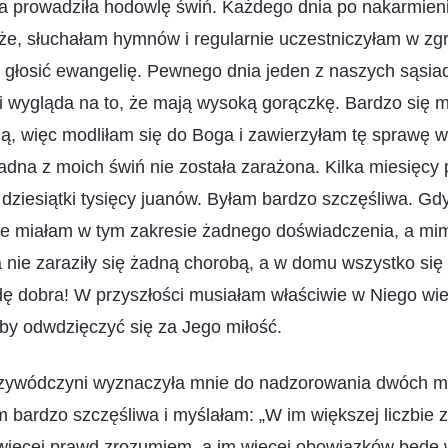
na prowadziła hodowlę świń. Każdego dnia po nakarmieni
że, słuchałam hymnów i regularnie uczestniczyłam w z
 głosić ewangelię. Pewnego dnia jeden z naszych sąsia
 i wygląda na to, że mają wysoką gorączkę. Bardzo się 
ją, więc modliłam się do Boga i zawierzyłam tę sprawę 
na z moich świń nie została zarażona. Kilka miesięcy 
 dziesiątki tysięcy juanów. Byłam bardzo szczęśliwa. G
ie miałam w tym zakresie żadnego doświadczenia, a mim
ta nie zaraziły się żadną chorobą, a w domu wszystko się
ę dobra! W przyszłości musiałam właściwie w Niego wi
by odwdzięczyć się za Jego miłość.
zywódczyni wyznaczyła mnie do nadzorowania dwóch m
 bardzo szczęśliwa i myślałam: „W im większej liczbie
 więcej prawd zrozumiem, a im więcej obowiązków będę