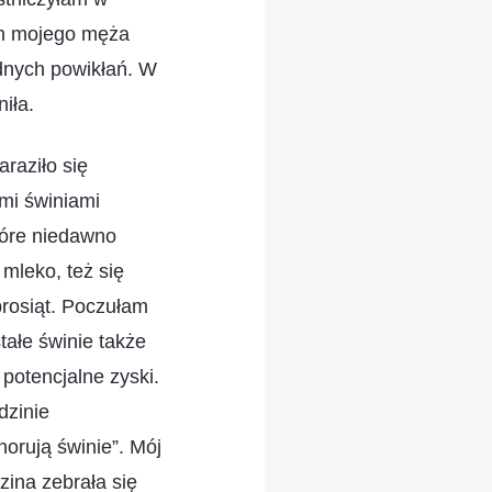
an mojego męża
adnych powikłań. W
iła.
raziło się
ymi świniami
tóre niedawno
 mleko, też się
prosiąt. Poczułam
tałe świnie także
 potencjalne zyski.
dzinie
orują świnie”. Mój
ina zebrała się