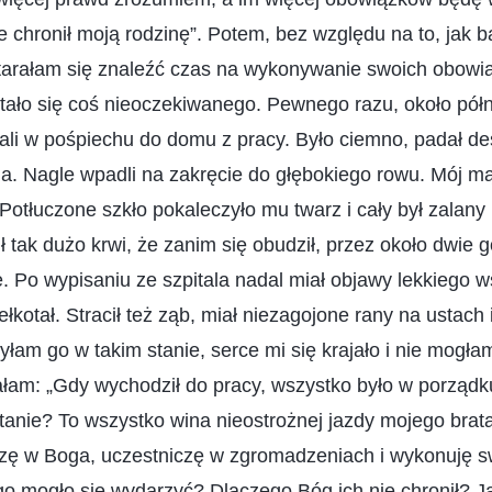
e chronił moją rodzinę”. Potem, bez względu na to, jak 
arałam się znaleźć czas na wykonywanie swoich obowi
tało się coś nieoczekiwanego. Pewnego razu, około półn
ali w pośpiechu do domu z pracy. Było ciemno, padał de
a. Nagle wpadli na zakręcie do głębokiego rowu. Mój m
otłuczone szkło pokaleczyło mu twarz i cały był zalany
ł tak dużo krwi, że zanim się obudził, przez około dwie g
e. Po wypisaniu ze szpitala nadal miał objawy lekkiego w
łkotał. Stracił też ząb, miał niezagojone rany na ustach 
łam go w takim stanie, serce mi się krajało i nie mogła
łam: „Gdy wychodził do pracy, wszystko było w porządku
stanie? To wszystko wina nieostrożnej jazdy mojego brat
zę w Boga, uczestniczę w zgromadzeniach i wykonuję s
go mogło się wydarzyć? Dlaczego Bóg ich nie chronił? J