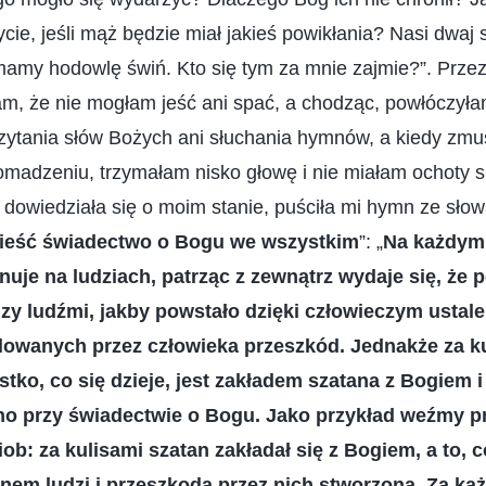
cie, jeśli mąż będzie miał jakieś powikłania? Nasi dwaj
amy hodowlę świń. Kto się tym za mnie zajmie?”. Przez
am, że nie mogłam jeść ani spać, a chodząc, powłóczył
zytania słów Bożych ani słuchania hymnów, a kiedy zmu
romadzeniu, trzymałam nisko głowę i nie miałam ochoty 
 dowiedziała się o moim stanie, puściła mi hymn ze sł
ieść świadectwo o Bogu we wszystkim
”: „
Na każdym 
uje na ludziach, patrząc z zewnątrz wydaje się, że 
zy ludźmi, jakby powstało dzięki człowieczym ustal
wanych przez człowieka przeszkód. Jednakże za ku
ystko, co się dzieje, jest zakładem szatana z Bogiem
cno przy świadectwie o Bogu. Jako przykład weźmy pr
ob: za kulisami szatan zakładał się z Bogiem, a to, c
ynem ludzi i przeszkodą przez nich stworzoną. Za k