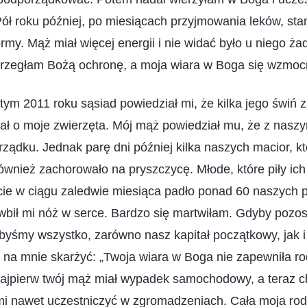
ół roku później, po miesiącach przyjmowania leków, st
ormy. Mąż miał więcej energii i nie widać było u niego ż
trzegłam Bożą ochronę, a moja wiara w Boga się wzmocn
ym 2011 roku sąsiad powiedział mi, że kilka jego świń za
tał o moje zwierzęta. Mój mąż powiedział mu, że z nasz
rządku. Jednak parę dni później kilka naszych macior, k
również zachorowało na pryszczycę. Młode, które piły ich
acie w ciągu zaledwie miesiąca padło ponad 60 naszych 
ś wbił mi nóż w serce. Bardzo się martwiłam. Gdyby pozos
ilibyśmy wszystko, zarówno nasz kapitał początkowy, jak i
ę na mnie skarżyć: „Twoja wiara w Boga nie zapewniła ro
ajpierw twój mąż miał wypadek samochodowy, a teraz ch
mi nawet uczestniczyć w zgromadzeniach. Cała moja rodz