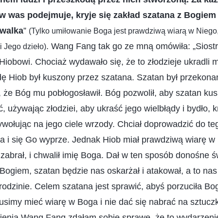
 w was podejmuje, kryje się zakład szatana z Bogiem
 walka
”
(Tylko umiłowanie Boga jest prawdziwą wiarą w Niego, 
. Wang Fang tak go ze mną omówiła: „Siost
i Jego dzieło)
 Hiobowi. Chociaż wydawało się, że to złodzieje ukradli 
ę Hiob był kuszony przez szatana. Szatan był przekonan
, że Bóg mu pobłogosławił. Bóg pozwolił, aby szatan kusi
, używając złodziei, aby ukraść jego wielbłądy i bydło, 
wywołując na jego ciele wrzody. Chciał doprowadzić do te
a i się Go wyprze. Jednak Hiob miał prawdziwą wiarę w 
zabrał, i chwalił imię Boga. Dał w ten sposób donośne 
giem, szatan będzie nas oskarżał i atakował, a to nas
 rodzinie. Celem szatana jest sprawić, abyś porzuciła Bog
simy mieć wiarę w Boga i nie dać się nabrać na sztuczk
enia Wang Fang zdałam sobie sprawę, że to wydarzenie