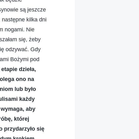
 synowie są jeszcze
 następne kilka dni
am nogami. Nie
szałam się, żeby
się odzywać. Gdy
owami Bożymi pod
etapie dzieła,
polega ono na
eniom lub było
lisami każdy
 i wymaga, aby
óbę, której
o przydarzyło się
ażdym krokiem