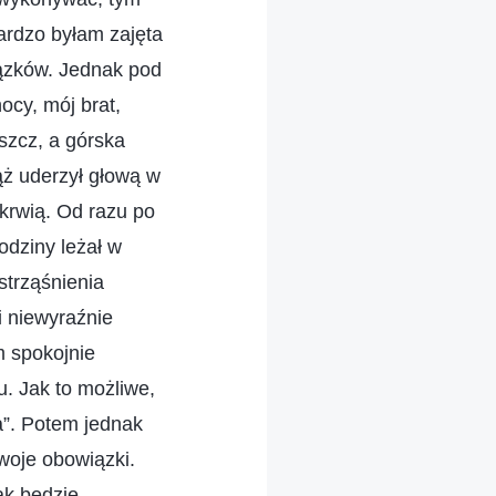
bardzo byłam zajęta
ązków. Jednak pod
ocy, mój brat,
szcz, a górska
ąż uderzył głową w
 krwią. Od razu po
odziny leżał w
strząśnienia
i niewyraźnie
m spokojnie
. Jak to możliwe,
a”. Potem jednak
woje obowiązki.
ak będzie