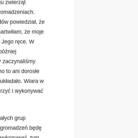
u zwierząt
gromadzeniach.
dów powiedział, że
martwiłam, że moje
w Jego ręce. W
później
dy zaczynaliśmy
o to ani dorosłe
 układało. Wiara w
erzyć i wykonywać
ałych grup
 zgromadzeń będę
 wykonywać, tym