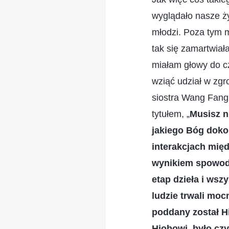
wyglądało nasze ży
młodzi. Poza tym m
tak się zamartwiał
miałam głowy do c
wziąć udział w zg
siostra Wang Fang
tytułem, „
Musisz n
jakiego Bóg dokon
interakcjach międ
wynikiem spowodo
etap dzieła i wsz
ludzie trwali mo
poddany został Hi
Hiobowi, było cz