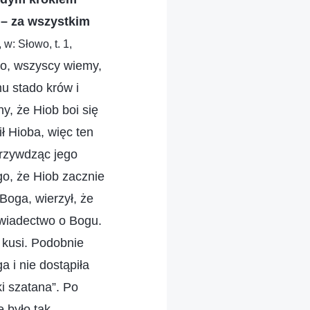
 – za wszystkim
w: Słowo, t. 1,
ro, wszyscy wiemy,
mu stado krów i
y, że Hiob boi się
ł Hioba, więc ten
krzywdząc jego
go, że Hiob zacznie
Boga, wierzył, że
świadectwo o Bogu.
 kusi. Podobnie
a i nie dostąpiła
i szatana”. Po
 było tak