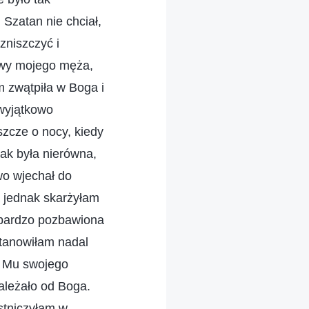
Szatan nie chciał,
zniszczyć i
owy mojego męża,
 zwątpiła w Boga i
 wyjątkowo
zcze o nocy, kiedy
ak była nierówna,
owo wjechał do
a jednak skarżyłam
 bardzo pozbawiona
tanowiłam nadal
m Mu swojego
ależało od Boga.
stniczyłam w