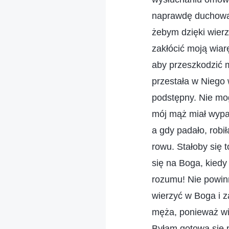
naprawdę duchową 
żebym dzięki wierz
zakłócić moją wia
aby przeszkodzić 
przestała w Niego 
podstępny. Nie mo
mój mąż miał wypad
a gdy padało, robił
rowu. Stałoby się 
się na Boga, kied
rozumu! Nie powin
wierzyć w Boga i 
męża, ponieważ wie
Byłam gotowa się 