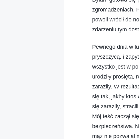
zgromadzeniach. P
powoli wrócił do n
zdarzeniu tym dos
Pewnego dnia w lut
pryszczycą, i zapy
wszystko jest w po
urodziły prosięta, 
zaraziły. W rezult
się tak, jakby kto
się zaraziły, strac
Mój teść zaczął si
bezpieczeństwa. N
mąż nie pozwalał 