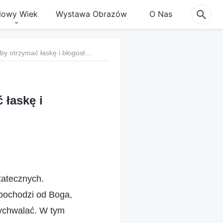
owy Wiek
Wystawa Obrazów
O Nas
82. Czy wiara w Boga tylko po to, aby otrzymać łaskę i błogosławieństwa, jest słuszna?
 łaskę i
tatecznych.
pochodzi od Boga,
ychwalać. W tym