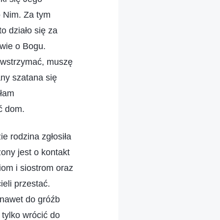
o Nim. Za tym
o działo się za
wie o Bogu.
powstrzymać, muszę
ny szatana się
głam
ć dom.
ie rodzina zgłosiła
ony jest o kontakt
ciom i siostrom oraz
eli przestać.
ę nawet do gróźb
 tylko wrócić do