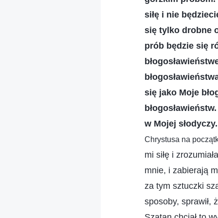
siłę i nie będzie
się tylko drobne 
prób będzie się r
błogosławieństwem
błogosławieństwa
się jako Moje bło
błogosławieństw. 
w Mojej słodyczy.
Chrystusa na początku
mi siłę i zrozumiał
mnie, i zabierają 
za tym sztuczki sz
sposoby, sprawił, ż
Szatan chciał to w