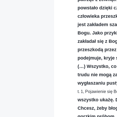
powstało dzięki 
człowieka przeszk
jest zakładem sz
Bogu. Jako przyk
zakładał się z Bo
przeszkodą przez
podejmuje, kryje 
(…) Wszystko, co
trudu nie mogą z
wygłaszaniu pus
t. 1, Pojawienie się 
wszystko ukażę. Dr
Chcesz, żeby bło
gorzkim próbom. B