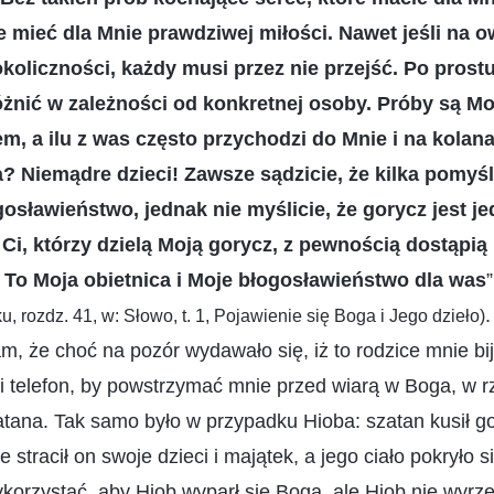
cie mieć dla Mnie prawdziwej miłości. Nawet jeśli na 
okoliczności, każdy musi przez nie przejść. Po prost
óżnić w zależności od konkretnej osoby. Próby są M
, a ilu z was często przychodzi do Mnie i na kolan
? Niemądre dzieci! Zawsze sądzicie, że kilka pomyśl
gosławieństwo, jednak nie myślicie, że gorycz jest 
Ci, którzy dzielą Moją gorycz, z pewnością dostąpią
 To Moja obietnica i Moje błogosławieństwo dla was
, rozdz. 41, w: Słowo, t. 1, Pojawienie się Boga i Jego dzieło)
am, że choć na pozór wydawało się, iż to rodzice mnie bij
mi telefon, by powstrzymać mnie przed wiarą w Boga, w r
atana. Tak samo było w przypadku Hioba: szatan kusił g
e stracił on swoje dzieci i majątek, a jego ciało pokryło 
ykorzystać, aby Hiob wyparł się Boga, ale Hiob nie wyrze