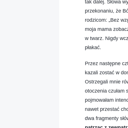
tak dalej. Słowa 
przekonaniu, że B
rodzicom: „Bez wz
moja mama zobaczy
w twarz. Nigdy wcz
płakać.
Przez następne czte
kazali zostać w do
Ostrzegali mnie ró
otoczenia czułam s
pojmowałam intenc
nawet przestać ch
dwa fragmenty słó
patrząc z zewnątr