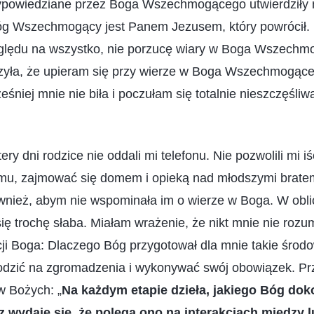
wypowiedziane przez Boga Wszechmogącego utwierdziły
óg Wszechmogący jest Panem Jezusem, który powrócił.
ględu na wszystko, nie porzucę wiary w Boga Wszechm
ła, że upieram się przy wierze w Boga Wszechmogące
eśniej mnie nie biła i poczułam się totalnie nieszczęśli
ry dni rodzice nie oddali mi telefonu. Nie pozwolili mi iś
mu, zajmować się domem i opieką nad młodszymi bratem 
wnież, abym nie wspominała im o wierze w Boga. W obli
ię trochę słaba. Miałam wrażenie, że nikt mnie nie rozu
ji Boga: Dlaczego Bóg przygotował dla mnie takie środ
odzić na zgromadzenia i wykonywać swój obowiązek. P
w Bożych: „
Na każdym etapie dzieła, jakiego Bóg dok
z wydaje się, że polega ono na interakcjach między l