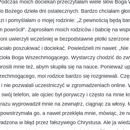
Podczas moich dociekań przeczytałam wiele słów Boga
o Bożego dzieła dni ostatecznych. Bardzo chciałam gło
udzi i pomyślałam o mojej rodzinie: „Z pewnością będą bar
n powrócił”. Zaprosiłam moich rodziców i babcię na wsp
oni uwierzyli wcześniej w bezpodstawne plotki szerzone 
hciało poszukiwać i dociekać. Powiedzieli mi nawet: „Nie
ioła Boga Wszechmogącego. Wystarczy chodzić do zwy
oprosili mnie też, abym skupiła się na nauce. Ponieważ up
echmogącego, moi rodzice bardzo się rozgniewali. Częst
i nie pozwalali uczestniczyć w zgromadzeniach online. 
swój telefon, ale ojciec był porywczy i często na mnie k
 razu wyprowadził mnie na zewnątrz, ciągnąc za włosy.
ie powstrzymała go, a nawet przeklęła mnie, mówiąc, że n
adzona w błąd przez fałszywego Chrystusa. Ale ja wied