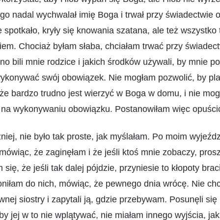
ego nadal wychwalał imię Boga i trwał przy świadectwie 
 spotkało, kryły się knowania szatana, ale też wszystko t
em. Chociaż byłam słaba, chciałam trwać przy świadect
o bili mnie rodzice i jakich środków używali, by mnie 
wykonywać swój obowiązek. Nie mogłam pozwolić, by pla
że bardzo trudno jest wierzyć w Boga w domu, i nie mo
 na wykonywaniu obowiązku. Postanowiłam więc opuści
źniej, nie było tak proste, jak myślałam. Po moim wyjeźdz
 mówiąc, że zaginęłam i że jeśli ktoś mnie zobaczy, prosz
m się, że jeśli tak dalej pójdzie, przyniesie to kłopoty bra
niłam do nich, mówiąc, że pewnego dnia wrócę. Nie chci
nej siostry i zapytali ją, gdzie przebywam. Posunęli si
y jej w to nie wplątywać, nie miałam innego wyjścia, jak