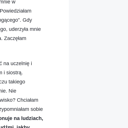
 mnie w
 Powiedziałam
ogącego”. Gdy
go, uderzyła mnie
wa. Zaczęłam
ć na uczelnię i
i siostrą.
czu takiego
mie. Nie
owisko? Chciałam
rzypomniałam sobie
onuje na ludziach,
udźmi, jakby