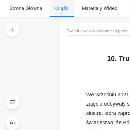
Strona Główna
Książki
Materiały Wideo
Świadectwa z doświadczeń przed 
10. Tr
We wrześniu 2021 
zajęcia odbywały s
siostrę, która zapr
świadectwo, że Bó