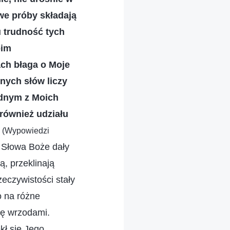
owe próby składają
u trudność tych
oim
ach błaga o Moje
nych słów liczy
jednym z Moich
 również udziału
”
(Wypowiedzi
. Słowa Boże dały
ą, przeklinają
zeczywistości stały
o na różne
się wrzodami.
kł się Jego