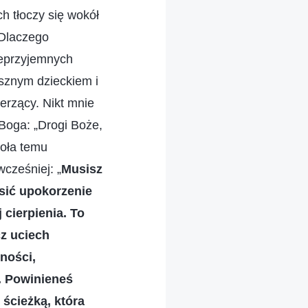
h tłoczy się wokół
 Dlaczego
ieprzyjemnych
usznym dzieckiem i
erzący. Nikt mnie
Boga: „Drogi Boże,
zoła temu
cześniej: „
Musisz
osić upokorzenie
cierpienia. To
cz uciech
lności,
. Powinieneś
 ścieżką, która