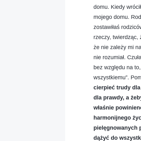
domu. Kiedy wrócił
mojego domu. Rodzi
zostawiłaś rodzic
rzeczy, twierdząc,
że nie zależy mi n
nie rozumiał. Czuł
bez względu na to,
wszystkiemu”. Pom
cierpieć trudy dl
dla prawdy, a żeb
właśnie powinien
harmonijnego życi
pielęgnowanych p
dążyć do wszystki