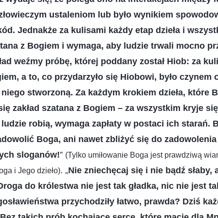
człowieczym ustaleniom lub było wynikiem spowodo
ód. Jednakże za kulisami każdy etap dzieła i wszystk
atana z Bogiem i wymaga, aby ludzie trwali mocno pr
ład weźmy próbę, której poddany został Hiob: za kul
giem, a to, co przydarzyło się Hiobowi, było czynem 
 niego stworzoną. Za każdym krokiem dzieła, które 
się zakład szatana z Bogiem – za wszystkim kryje si
 ludzie robią, wymaga zapłaty w postaci ich starań.
adowolić Boga, ani nawet zbliżyć się do zadowolenia
tych sloganów!
”
(Tylko umiłowanie Boga jest prawdziwą wia
. „
Nie zniechęcaj się i nie bądź słaby, 
Boga i Jego dzieło)
oga do królestwa nie jest tak gładka, nic nie jest ta
gosławieństwa przychodziły łatwo, prawda? Dziś każ
ez takich prób kochające serce, które macie dla Mn