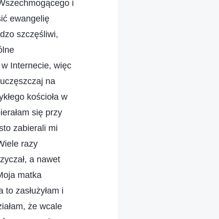
 Wszechmogącego i
sić ewangelię
dzo szczęśliwi,
ólne
w Internecie, więc
 uczęszczaj na
kłego kościoła w
ierałam się przy
o zabierali mi
Wiele razy
rzyczał, a nawet
 Moja matka
a to zasłużyłam i
ziałam, że wcale