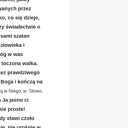
wanych przez
o, co się dzieje,
zy świadectwie o
isami szatan
człowieka i
Bóg w was
ę toczona walka.
 Bez prawdziwego
 Boga i kończą na
rą w Niego, w: Słowo,
a Ja jasno ci
kie proste!
dy stawi czoło
ie, nie urośnie w