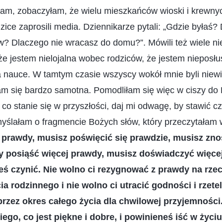
am, zobaczyłam, że wielu mieszkańców wioski i krewnyc
ce zaprosili media. Dziennikarze pytali: „Gdzie byłaś?
ów? Dlaczego nie wracasz do domu?”. Mówili też wiele n
 że jestem nielojalna wobec rodziców, że jestem nieposł
a nauce. W tamtym czasie wszyscy wokół mnie byli niewi
am się bardzo samotna. Pomodliłam się więc w ciszy do 
 co stanie się w przyszłości, daj mi odwagę, by stawić c
yślałam o fragmencie Bożych słów, który przeczytałam w
a prawdy, musisz poświęcić się prawdzie, musisz zn
y posiąść więcej prawdy, musisz doświadczyć więcej 
eś czynić. Nie wolno ci rezygnować z prawdy na rze
a rodzinnego i nie wolno ci utracić godności i rzete
rzez okres całego życia dla chwilowej przyjemności
ego, co jest piękne i dobre, i powinieneś iść w życiu