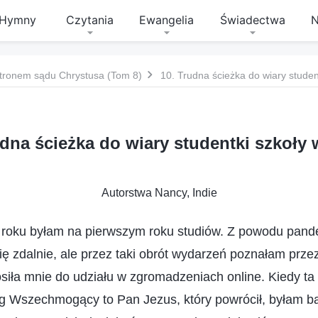
Hymny
Czytania
Ewangelia
Świadectwa
N
tronem sądu Chrystusa (Tom 8)
10. Trudna ścieżka do wiary studen
udna ścieżka do wiary studentki szkoły 
Autorstwa Nancy, Indie
roku byłam na pierwszym roku studiów. Z powodu pande
ię zdalnie, ale przez taki obrót wydarzeń poznałam prze
osiła mnie do udziału w zgromadzeniach online. Kiedy ta 
g Wszechmogący to Pan Jezus, który powrócił, byłam b