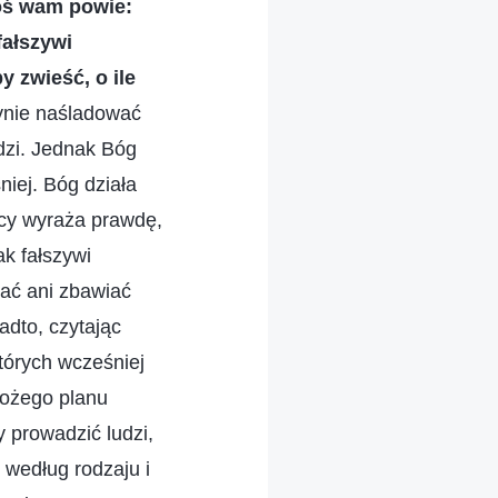
toś wam powie:
fałszywi
y zwieść, o ile
ynie naśladować
dzi. Jednak Bóg
niej. Bóg działa
cy wyraża prawdę,
k fałszywi
ać ani zbawiać
adto, czytając
órych wcześniej
Bożego planu
y prowadzić ludzi,
h według rodzaju i