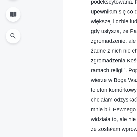
podekscytowana. 
upewniłam się co d
większej liczbie l
gdy usłyszą, że Pa
zgromadzenie, ale 
żadne z nich nie c
zgromadzenia Kośc
ramach religii”. P
wierze w Boga Wsz
telefon komórkowy 
chciałam odzyskać 
mnie bił. Pewnego
widziała to, ale n
że zostałam wprow