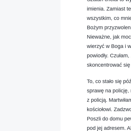
imienia. Zamiast t
wszystkim, co mnie
Bożym przyzwoleni
Nieważne, jak mocn
wierzyć w Boga i 
powiodły. Czułam, 
skoncentrować się
To, co stało się pó
sprawę na policję,
z policją. Martwiła
kościołowi. Zadzwo
Poszli do domu pew
pod jej adresem. Ab