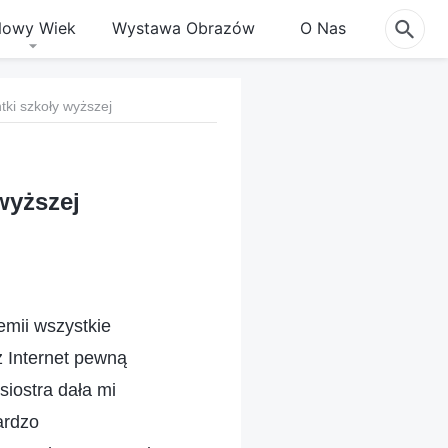
owy Wiek
Wystawa Obrazów
O Nas
tki szkoły wyższej
wyższej
mii wszystkie
z Internet pewną
siostra dała mi
ardzo