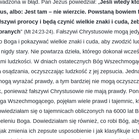
wadzona w błąd. Pan Jezus powiedział: „
Jeśli wtedy k
tus, albo: Jest tam – nie wierzcie. Powstaną bowiem 
szywi prorocy i będą czynić wielkie znaki i cuda, żeb
branych
”
. Fałszywi Chrystusowie mogą jed
(Mt 24:23-24)
o Boga i pokazywać wielkie znaki i cuda, aby zwodzić lu
 nigdy stary. Nie powtarza dzieła, którego dokonał wcześ
ami ludzkości. W dniach ostatecznych Bóg Wszechmogą
 osądzania, oczyszczając ludzkość z jej zepsucia. Jedna
mogą wyrażać prawdy, a tym bardziej nie mogą oczyszcz
tak, ponieważ fałszywi Chrystusowie nie mają prawdy. Pon
a Wszechmogącego, pojęłam wiele prawd i tajemnic, kt
wiedziałam się o tajemnicach obliczonych na 6000 lat 
ieleniu Boga. Dowiedziałam się również, co robi Bóg, ab
jak zmienia ich zepsute usposobienie i jak klasyfikuje ic