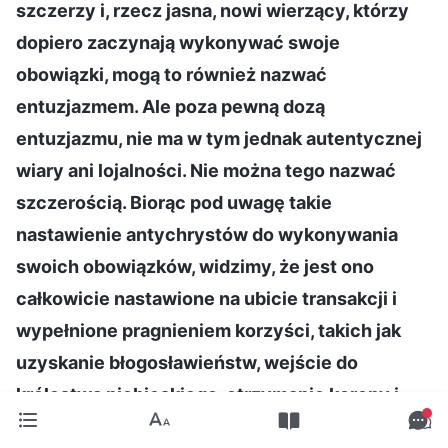
szczerzy i, rzecz jasna, nowi wierzący, którzy
dopiero zaczynają wykonywać swoje
obowiązki, mogą to również nazwać
entuzjazmem. Ale poza pewną dozą
entuzjazmu, nie ma w tym jednak autentycznej
wiary ani lojalności. Nie można tego nazwać
szczerością. Biorąc pod uwagę takie
nastawienie antychrystów do wykonywania
swoich obowiązków, widzimy, że jest ono
całkowicie nastawione na ubicie transakcji i
wypełnione pragnieniem korzyści, takich jak
uzyskanie błogosławieństw, wejście do
królestwa niebieskiego, otrzymanie korony i
nagród. Zatem z zewnątrz wygląda na to, że