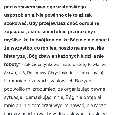
pod wpływem swojego szatańskiego
usposobienia. Nie powinno cię to aż tak
szokować. Gdy przejawiasz choć odrobinę
zepsucia, jesteś śmiertelnie przerażony i
myślisz, że to twój koniec, że Bóg cię nie chce i
że wszystko, co robiłeś, poszło na marne. Nie
histeryzuj. Bóg zbawia skażonych ludzi, a nie
roboty
”
(Jak zidentyfikować naturoistotę Pawła, w:
.
Słowo, t. 3, Rozmowy Chrystusa dni ostatecznych)
Upomnienie zawarte w słowach Bożych
pozwoliło mi zrozumieć, że organizując pewne
sytuacje i demaskując mnie, Bóg nie potępiał
mnie ani nie zamierzał wyeliminować, ale raczej
surowy osąd zawarty w Jego słowach posłużył