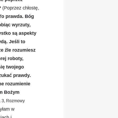
w?
(Poprzez chłostę,
 To prawda. Bóg
obiąc wyrzuty,
ystko są aspekty
dą. Jeśli to
że źle rozumiesz
ej roboty,
się twojego
szukać prawdy.
ne rozumienie
kim Bożym
t. 3, Rozmowy
żyłam w
iach i