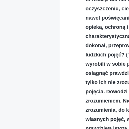
oczyszczeniu, cie
nawet poświęcani
opieką, ochroną 
charakterystyczną
dokonał, przeprow
ludzkich pojęć?
(
wyrobili w sobie 
osiągnąć prawdzi
tylko ich nie zroz
pojęcia. Dowodzi 
zrozumieniem. Nie
zrozumienia, do k
własnych pojęć, w
prawdziwą istotą 