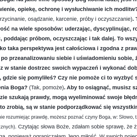
wienie, opiekę, ochronę i wysłuchiwanie ich modlit
rzycinanie, osądzanie, karcenie, próby i oczyszczanie)
.
ość na wiele sposobów: uderzając, dyscyplinując, r
, poddając próbom, oczyszczając i tak dalej. To wsz
lko taka perspektywa jest całościowa i zgodna z praw
 po przeanalizowaniu siebie i uświadomieniu sobie, 
sz w stanie dostrzec swoich wypaczeń i wykonać dobr
, gdzie się pomyliłeś? Czy nie pomoże ci to wyzbyć 
enia Boga?
(Tak, pomoże)
. Aby to osiągnąć, musisz 
udzie szukają prawdy, mogą wyeliminować swoje błęd
ż to zrobią, są w stanie podporządkować się wszyst
nie rozumiejąc prawdę, możesz poznać czyny Boga, w: Słowo, 
. Czytając słowa Boże, zdałam sobie sprawę, że 
cznych)
ga, ponieważ ograniczałam Jego miłość. W swoich pojęc