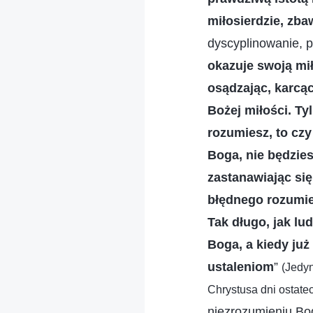
miłosierdzie, zba
dyscyplinowanie, p
okazuje swoją mił
osądzając, karcąc
Bożej miłości. Ty
rozumiesz, to czy
Boga, nie będzie
zastanawiając się
błędnego rozumi
Tak długo, jak l
Boga, a kiedy ju
ustaleniom
”
(Jedy
Chrystusa dni ostate
niezrozumieniu Bo