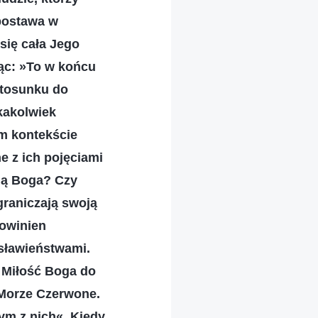
 postawa w
się cała Jego
iąc: »To w końcu
stosunku do
akakolwiek
im kontekście
e z ich pojęciami
eją Boga? Czy
graniczają swoją
powinien
osławieństwami.
. Miłość Boga do
z Morze Czerwone.
ym z nich«. Kiedy