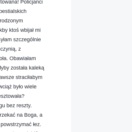
towana! Policjanci
bestialskich
m rodzonym
kby ktoś wbijał mi
 Byłam szczególnie
czynią, z
ioła. Obawiałam
Gdyby została kaleką
zawsze straciłabym
wciąż było wiele
resztowała?
gu bez reszty.
arzekać na Boga, a
 powstrzymać łez.