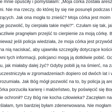
le mnie opuściły i pomyślałam: „Moja córka została aresz
mni. Nie ma rzeczy, do której by się nie posunęli podczas 
zących. Jak ona mogła to znieść? Moja córka jest moi
 pozwolić, by cierpiała takie męki?”. Czułam się tak, ja
aczliwie pragnęłam przejść to cierpienie za moją córkę.
ieważ jeśli policja wiedziała, że moja córka jest przywód
a nią naciskać, aby ujawniła szczegóły dotyczące kośc
jawni tych informacji, policjanci mogą ją dotkliwie pobić. 
, jak miałaby dalej żyć? Gdyby pobili ją na śmierć, na 
uczestniczyła w zgromadzeniach dopiero od dwóch lat i 
 rozumiała. Jak Bóg mógł pozwolić na to, by policja ją a
ka porzuciła karierę i małżeństwo, by poświęcić się Bo
nie ochronił? Czy Bóg nie kocha człowieka? Zaczęłam n
yślałam, tym bardziej byłam zdenerwowana. Nie mogłam