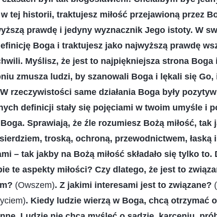
w tej historii, traktujesz miłość przejawioną przez B
jwyższą prawdę i jedyny wyznacznik Jego istoty. W s
efinicję Boga i traktujesz jako najwyższą prawdę ws
hwili. Myślisz, że jest to najpiękniejsza strona Boga i
iu zmusza ludzi, by szanowali Boga i lękali się Go, i
. W rzeczywistości same działania Boga były pozytyw
ych definicji stały się pojęciami w twoim umyśle i 
z Boga. Sprawiają, że źle rozumiesz Bożą miłość, tak 
osierdziem, troską, ochroną, przewodnictwem, łaską i
i – tak jakby na Bożą miłość składało się tylko to.
ie te aspekty miłości? Czy dlatego, że jest to związ
sem?
(Owszem)
. Z jakimi interesami jest to związane?
życiem)
. Kiedy ludzie wierzą w Boga, chcą otrzymać 
e inne. Ludzie nie chcą myśleć o sądzie, karceniu, pró