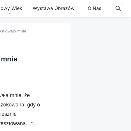
owy Wiek
Wystawa Obrazów
O Nas
maskowało mnie
 mnie
ała mnie, że
zszokowana, gdy o
iesznie
 aresztowana…”.