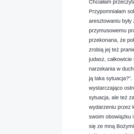
Chciałam przeczyta
Przypomniałam sob
aresztowaniu były
przymusowemu pran
przekonana, że pol
zrobią jej też pra
judasz, całkowicie
narzekania w duchu
ją taka sytuacja?”.
wystarczająco ostr
sytuacja, ale też 
wydarzeniu przez k
swoim obowiązku i 
się ze mną Bożymi