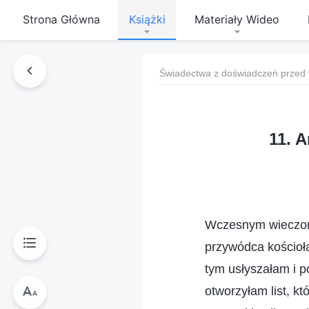
Strona Główna
Książki
Materiały Wideo
Świadectwa z doświadczeń przed 
11. 
Wczesnym wieczore
przywódca kościoł
tym usłyszałam i p
otworzyłam list, k