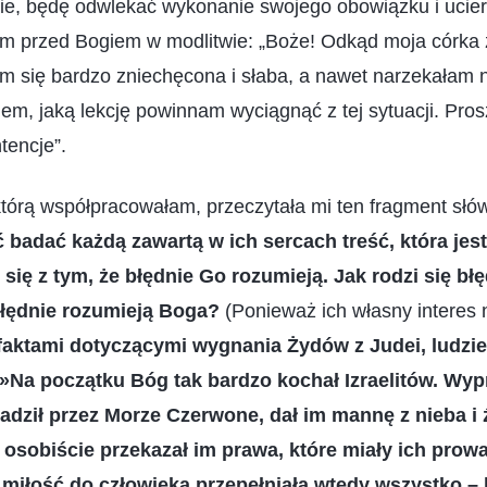
jdzie, będę odwlekać wykonanie swojego obowiązku i ucie
am przed Bogiem w modlitwie: „Boże! Odkąd moja córka 
m się bardzo zniechęcona i słaba, a nawet narzekałam na
em, jaką lekcję powinnam wyciągnąć z tej sytuacji. Pro
tencje”.
 którą współpracowałam, przeczytała mi ten fragment słó
badać każdą zawartą w ich sercach treść, która jes
się z tym, że błędnie Go rozumieją. Jak rodzi się b
błędnie rozumieją Boga?
(Ponieważ ich własny interes n
faktami dotyczącymi wygnania Żydów z Judei, ludzie
 »Na początku Bóg tak bardzo kochał Izraelitów. Wyp
wadził przez Morze Czerwone, dał im mannę z nieba i
e osobiście przekazał im prawa, które miały ich prowa
a miłość do człowieka przepełniała wtedy wszystko – l