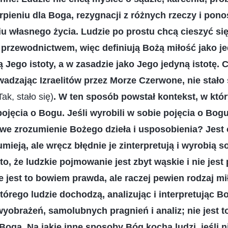
rpieniu dla Boga, rezygnacji z różnych rzeczy i pon
u własnego życia. Ludzie po prostu chcą cieszyć się
i przewodnictwem, więc definiują Bożą miłość jako j
 Jego istoty, a w zasadzie jako Jego jedyną istotę. 
adzając Izraelitów przez Morze Czerwone, nie stało
Tak, stało się)
. W ten sposób powstał kontekst, w któ
pojęcia o Bogu. Jeśli wyrobili w sobie pojęcia o Bog
we zrozumienie Bożego dzieła i usposobienia? Jest o
umieją, ale wręcz błędnie je zinterpretują i wyrobią s
to, że ludzkie pojmowanie jest zbyt wąskie i nie jes
 jest to bowiem prawda, ale raczej pewien rodzaj mił
tórego ludzie dochodzą, analizując i interpretując 
yobrażeń, samolubnych pragnień i analiz; nie jest t
Boga. Na jakie inne sposoby Bóg kocha ludzi, jeśli n