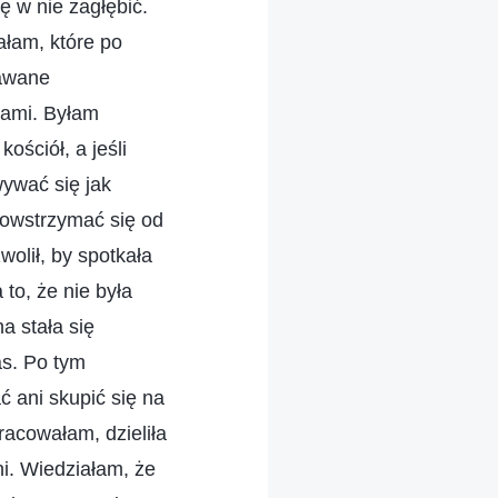
ę w nie zagłębić.
ałam, które po
dawane
zami. Byłam
ościół, a jeśli
wywać się jak
powstrzymać się od
olił, by spotkała
 to, że nie była
a stała się
as. Po tym
ć ani skupić się na
racowałam, dzieliła
i. Wiedziałam, że