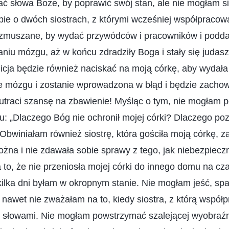
ć słowa Boże, by poprawić swój stan, ale nie mogłam si
ie o dwóch siostrach, z którymi wcześniej współpracow
 zmuszane, by wydać przywódców i pracowników i pod
iu mózgu, aż w końcu zdradziły Boga i stały się judas
icja będzie również naciskać na moją córkę, aby wydała k
nie mózgu i zostanie wprowadzona w błąd i będzie zacho
 utraci szansę na zbawienie! Myśląc o tym, nie mogłam 
: „Dlaczego Bóg nie ochronił mojej córki? Dlaczego pozw
 Obwiniałam również siostrę, która gościła moją córkę, za
ożna i nie zdawała sobie sprawy z tego, jak niebezpieczn
za to, że nie przeniosła mojej córki do innego domu na cz
ilka dni byłam w okropnym stanie. Nie mogłam jeść, spa
nawet nie zważałam na to, kiedy siostra, z którą współp
 słowami. Nie mogłam powstrzymać szalejącej wyobraźn