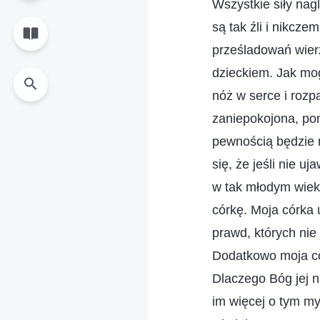
Wszystkie siły nag
są tak źli i nikcze
prześladowań wier
dzieckiem. Jak mogę
nóż w serce i rozp
zaniepokojona, pon
pewnością będzie n
się, że jeśli nie u
w tak młodym wieku
córkę. Moja córka 
prawd, których nie
Dodatkowo moja cór
Dlaczego Bóg jej 
im więcej o tym m