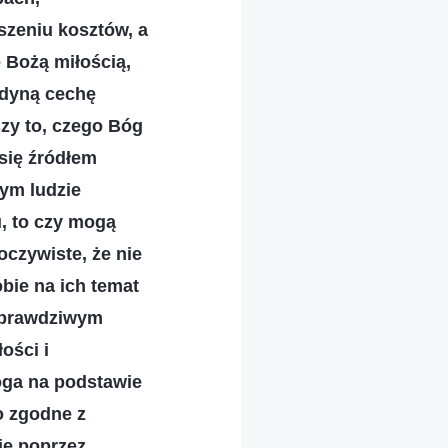
oszeniu kosztów, a
 Bożą miłością,
edyną cechę
Czy to, czego Bóg
 się źródłem
rym ludzie
u, to czy mogą
czywiste, że nie
obie na ich temat
t prawdziwym
ości i
Boga na podstawie
o zgodne z
ie poprzez