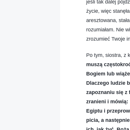
jeśli tak dalej pó
życie, więc stanęł
aresztowana, stała
rozumiałam. Nie wi
zrozumieć Twoje in
Po tym, siostra, z
muszą częstokroć 
Bogiem lub wiąże 
Dlaczego ludzie 
zapoznaniu się z 
zranieni i mówią:
Egiptu i przepro
picia, a następni
ich, jak żyć. Boż