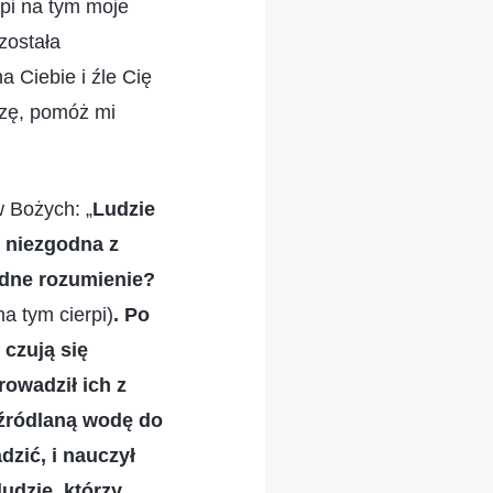
rpi na tym moje
została
 Ciebie i źle Cię
szę, pomóż mi
w Bożych: „
Ludzie
t niezgodna z
łędne rozumienie?
a tym cierpi)
. Po
 czują się
rowadził ich z
 źródlaną wodę do
dzić, i nauczył
udzie, którzy