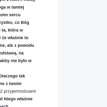
oga w tamtej
woim sercu
zystko, co Bóg
 ta, która w
 że właśnie to
ne, ale z powodu
podstawą, na
jakby nie było w
 Dlaczego tak
ane z twoim
(Z przyjemnościami
od Niego właśnie
bach,