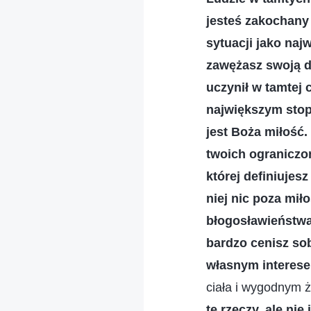
jesteś zakochany 
sytuacji jako na
zawężasz swoją d
uczynił w tamtej c
największym stopn
jest Boża miłość
twoich ograniczon
której definiujes
niej nic poza mił
błogosławieństwam
bardzo cenisz sob
własnym intere
ciała i wygodnym 
te rzeczy, ale ni