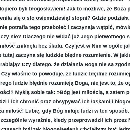
dopiero byli błogosławieni! Jak to możliwe, że Boża
niła się o sto osiemdziesiąt stopni? Gdzie podziała 
nie potrafią tego przeboleć i zaczynają wątpić, mów
ą czy nie? Dlaczego nie widać już Jego pierwotnego 
miłość zniknęła bez śladu. Czy jest w Nim w ogóle j
 tutaj zaczyna się ludzkie błędne rozumienie. W jak
yrabiają? Czy dlatego, że działania Boga nie są zgodn
 Czy właśnie to powoduje, że ludzie błędnie rozumi
ego ludzie błędnie rozumieją Boga, nie jest to, że o
łości? Myślą sobie tak: »Bóg jest miłością, a zatem 
udzi i ich chronić oraz obsypywać ich łaskami i błog
a miłość! Lubię, gdy Bóg miłuje ludzi w ten sposób
szczególnie wyraźnie, kiedy przeprowadził ich prze
 czasach byli tak błogosławieni! Chciałbym być jedn