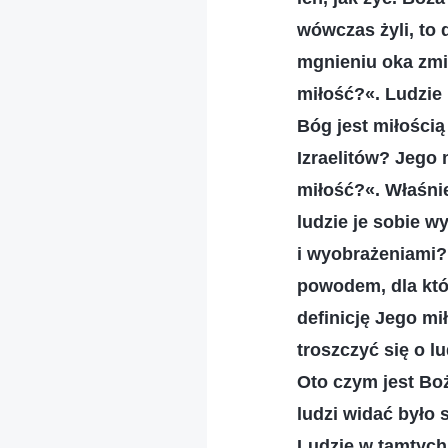
wówczas żyli, to 
mgnieniu oka zmie
miłość?«. Ludzie 
Bóg jest miłości
Izraelitów? Jego 
miłość?«. Właśnie
ludzie je sobie w
i wyobrażeniami?
powodem, dla któr
definicję Jego mi
troszczyć się o l
Oto czym jest Boż
ludzi widać było 
Ludzie w tamtych