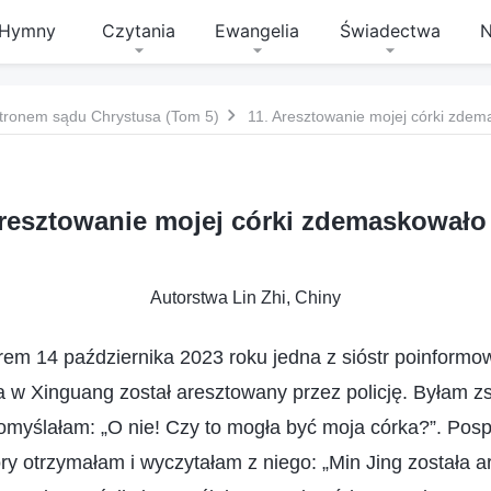
Hymny
Czytania
Ewangelia
Świadectwa
N
tronem sądu Chrystusa (Tom 5)
11. Aresztowanie mojej córki zde
Aresztowanie mojej córki zdemaskowało
Autorstwa Lin Zhi, Chiny
m 14 października 2023 roku jedna z sióstr poinformow
a w Xinguang został aresztowany przez policję. Byłam 
omyślałam: „O nie! Czy to mogła być moja córka?”. Posp
tóry otrzymałam i wyczytałam z niego: „Min Jing została