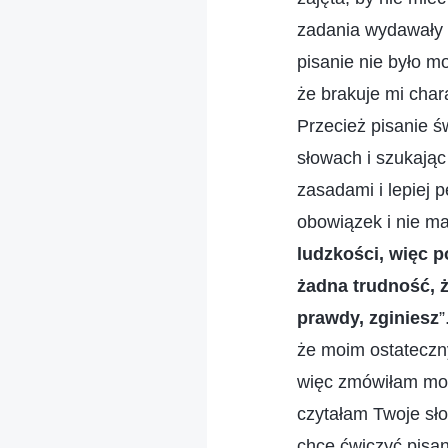
zadania wydawały m
pisanie nie było m
że brakuje mi char
Przecież pisanie 
słowach i szukają
zasadami i lepiej 
obowiązek i nie m
ludzkości, więc 
żadna trudność, 
prawdy, zginiesz
”
że moim ostateczn
więc zmówiłam mod
czytałam Twoje sło
chcę ćwiczyć pisan