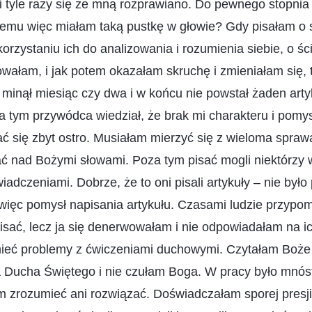
 i tyle razy się ze mną rozprawiano. Do pewnego stopnia
emu więc miałam taką pustkę w głowie? Gdy pisałam o
orzystaniu ich do analizowania i rozumienia siebie, o śc
owałam, i jak potem okazałam skruchę i zmieniałam się, 
 minął miesiąc czy dwa i w końcu nie powstał żaden arty
za tym przywódca wiedział, że brak mi charakteru i pomy
ć się zbyt ostro. Musiałam mierzyć się z wieloma spraw
ć nad Bożymi słowami. Poza tym pisać mogli niektórzy 
adczeniami. Dobrze, że to oni pisali artykuły – nie było 
 więc pomysł napisania artykułu. Czasami ludzie przypomi
sać, lecz ja się denerwowałam i nie odpowiadałam na i
eć problemy z ćwiczeniami duchowymi. Czytałam Boże s
 Ducha Świętego i nie czułam Boga. W pracy było mnó
m zrozumieć ani rozwiązać. Doświadczałam sporej presji 