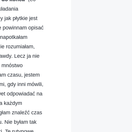
ładania
jak płytkie jest
le powinnam opisać
, napotkałam
nie rozumiałam,
awdy. Lecz ja nie
m mnóstwo
mam czasu, jestem
i, gdy inni mówili,
wet odpowiadać na
za każdym
ogłam znaleźć czas
. Nie byłam tak
ki. Te rutynowe