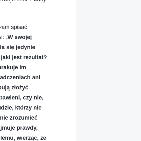
ałam spisać
: „
W swojej
la się jedynie
aki jest rezultat?
brakuje im
adczeniach ani
ują złożyć
bawieni, czy nie,
zie, którzy nie
anie zrozumieć
zyjmuje prawdy,
lemu, wierząc, że