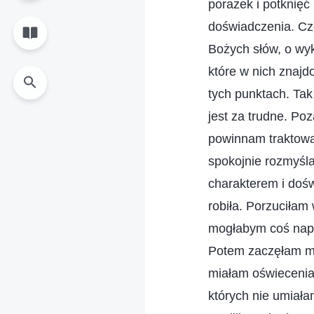
porażek i potknięć
doświadczenia. Cz
Bożych słów, o wyk
które w nich znajd
tych punktach. Tak
jest za trudne. Po
powinnam traktowa
spokojnie rozmyśla
charakterem i doświ
robiła. Porzuciłam
mogłabym coś napi
Potem zaczęłam mi
miałam oświecenia
których nie umiała