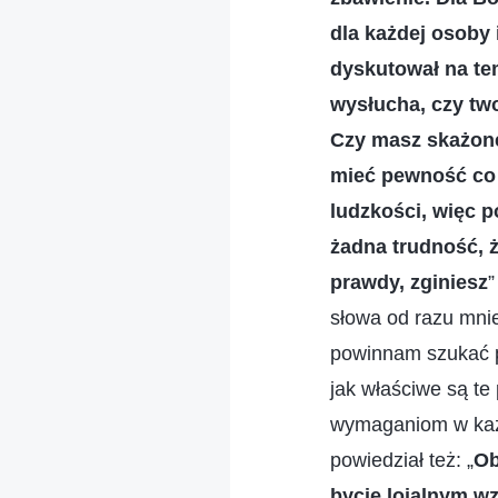
dla każdej osoby 
dyskutował na te
wysłucha, czy tw
Czy masz skażone
mieć pewność co d
ludzkości, więc 
żadna trudność, 
prawdy, zginiesz
słowa od razu mnie
powinnam szukać p
jak właściwe są te
wymaganiom w każde
powiedział też: „
Ob
bycie lojalnym w