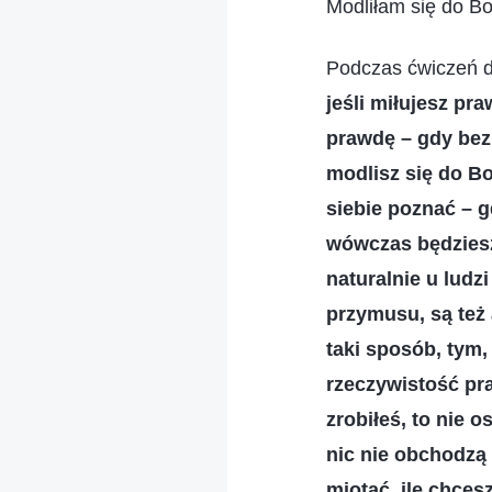
Modliłam się do Bo
Podczas ćwiczeń d
jeśli miłujesz p
prawdę – gdy bez 
modlisz się do Bo
siebie poznać – 
wówczas będziesz
naturalnie u ludz
przymusu, są też
taki sposób, tym,
rzeczywistość pra
zrobiłeś, to nie
nic nie obchodzą
miotać, ile chce