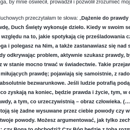
ga, by mnie oświecił, prowadził i pozwolił zrozumieć mo
uchowych przeczytałam te słowa: „
Dążenie do prawdy 
rawdę, Duch Święty wykonuje dzieło. Kiedy w swoim 
względu na to, jakie spotykają cię prześladowania c
ga i polegasz na Nim, a także zastanawiasz się nad 
gdy odkrywając problem, aktywnie szukasz prawdy, b
 w stanie mocno trwać w świadectwie. Takie przeja
i miłujących prawdę; pojawiają się samoistnie, z rado
 absolutnie bezwarunkowe. Jeśli ludzie potrafią pod
 co zyskają na koniec, będzie prawda i życie, tym, w
wdy, a tym, co urzeczywistnią – obraz człowieka. (…)
 ostoją się żadne wysuwane przez ciebie powody czy
 twoje powody. Możesz argumentować, jak tylko zec
sz; czy Boga to obchodzi? Czy Bóg będzie z tobą roz