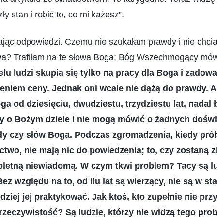
ły stan i robić to, co mi każesz”.
ając odpowiedzi. Czemu nie szukałam prawdy i nie chci
a? Trafiłam na te słowa Boga: Bóg Wszechmogący mówi
lu ludzi skupia się tylko na pracy dla Boga i zadowa
ceniem ceny. Jednak oni wcale nie dążą do prawdy. A j
a od dziesięciu, dwudziestu, trzydziestu lat, nadal 
y o Bożym dziele i nie mogą mówić o żadnych doświ
y czy słów Boga. Podczas zgromadzenia, kiedy prób
ctwo, nie mają nic do powiedzenia; to, czy zostaną z
pletną niewiadomą. W czym tkwi problem? Tacy są lud
ez względu na to, od ilu lat są wierzący, nie są w st
dziej jej praktykować. Jak ktoś, kto zupełnie nie pr
rzeczywistość? Są ludzie, którzy nie widzą tego prob