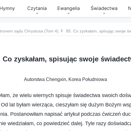
Hymny
Czytania
Ewangelia
Świadectwa
N
tronem sądu Chrystusa (Tom 4)
85. Co zyskałam, spisując swoje ś
. Co zyskałam, spisując swoje świadec
Autorstwa Chengxin, Korea Południowa
am, że wielu wiernych spisuje świadectwa swoich dośw
. Od lat byłam wierząca, cieszyłam się dużym Bożym ws
ia. Postanowiłam napisać artykuł podczas ćwiczeń duc
ie wiedziałam, co powiedzieć dalej. Tyle razy doświadc