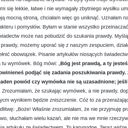
i się lekkie, łatwe i nie wymagały zbytniego wysiłku u
oją mocną stroną, chciałam więc go uniknąć. Uznałam naw
akteru i pomysłów. Byłam w stanie wszystko przeinaczać
świadectw może nas pobudzić do szukania prawdy. Myśl
c prawdy, możemy uporać się z naszym zespuciem, dział
pełnić obowiązek. Pisanie artykułów niosących świadect
a tu wymówek. Bóg mówi: „
Bóg jest prawdą, a ty jeste
powinieneś podjąć się zadania poszukiwania prawdy.
żaden powód czy wymówka nie są uzasadnione; jeśli 
. Zrozumiałam, że szukając wymówek, a nie prawdy, do
ycm wynikiem będzie zniszczenie. Cóż to za przerażają
litwę: „Boże! Właśnie zrozumiałam, że nie przyjmuję p
wo, słuchałam wielu kazań, ale nie ma we mnie rzeczywi
ia artykułu ze świadectwem. To karygodne. Teraz widzę 