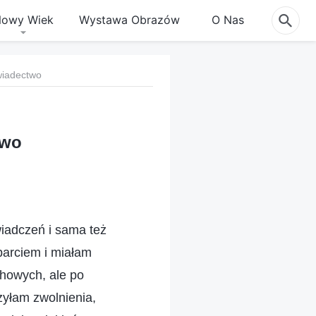
owy Wiek
Wystawa Obrazów
O Nas
wiadectwo
two
iadczeń i sama też
parciem i miałam
howych, ale po
zyłam zwolnienia,