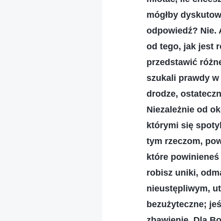
mógłby dyskutować
odpowiedź? Nie. A
od tego, jak jest
przedstawić różn
szukali prawdy w 
drodze, ostatecz
Niezależnie od ok
którymi się spoty
tym rzeczom, powi
które powinieneś
robisz uniki, odm
nieustępliwym, ut
bezużyteczne; jeś
zbawienie. Dla B