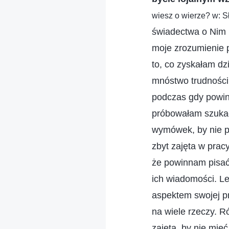
wiesz o wierze? w: Sł
świadectwa o Nim i
moje zrozumienie p
to, co zyskałam dz
mnóstwo trudności,
podczas gdy powinn
próbowałam szuka
wymówek, by nie pi
zbyt zajęta w pracy
że powinnam pisać
ich wiadomości. L
aspektem swojej pr
na wiele rzeczy. 
zajęta, by nie mie