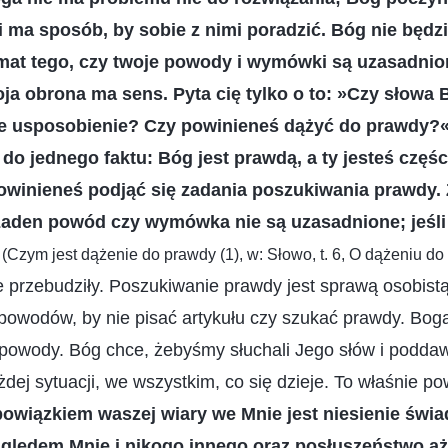
i ma sposób, by sobie z nimi poradzić. Bóg nie będzi
mat tego, czy twoje powody i wymówki są uzasadnion
oja obrona ma sens. Pyta cię tylko o to: »Czy słowa
 usposobienie? Czy powinieneś dążyć do prawdy?«.
o jednego faktu: Bóg jest prawdą, a ty jesteś częśc
powinieneś podjąć się zadania poszukiwania prawdy.
żaden powód czy wymówka nie są uzasadnione; jeśli 
”
(Czym jest dążenie do prawdy (1), w: Słowo, t. 6, O dążeniu do
 przebudziły. Poszukiwanie prawdy jest sprawą osobist
owodów, by nie pisać artykułu czy szukać prawdy. Boga
 powody. Bóg chce, żebyśmy słuchali Jego słów i poddaw
j sytuacji, we wszystkim, co się dzieje. To właśnie p
owiązkiem waszej wiary we Mnie jest niesienie świa
zględem Mnie i nikogo innego oraz posłuszeństwo a