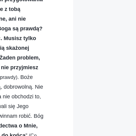
e z tobą
e, ani nie
 Boga są prawdą?
 Musisz tylko
ią skażonej
 Żaden problem,
nie przyjmiesz
. Boże
 prawdy)
ą, dobrowolną. Nie
 nie obchodzi to,
ali się Jego
owinnam robić. Bóg
dectwa o Mnie,
ż do końca
”
(Co