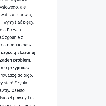
mysłowego, ale
et, że lider wie,
 i wymyślać błędy.
ąc o Bożych
ać zgodnie z
wo o Bogu to nasz
ś częścią skażonej
 Żaden problem,
nie przyjmiesz
prowadzę do tego,
cy stan! Szybko
rawdy. Często
stości prawdy i nie
swoje braki i wady