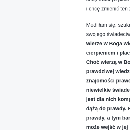
i chcę zmienić ten z
Modliłam się, szuk
swojego świadectw
wierze w Boga wie
cierpieniem i pła
Choć wierzą w Bog
prawdziwej wiedz
znajomości prawd
niewielkie świade
jest dla nich kom
dążą do prawdy. B
prawdy, a tym bar
może wejść w jej 