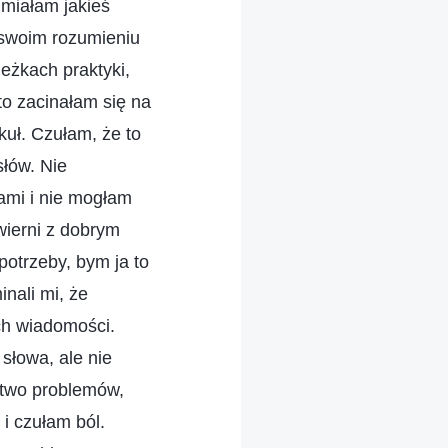
 miałam jakieś
 swoim rozumieniu
ieżkach praktyki,
to zacinałam się na
kuł. Czułam, że to
słów. Nie
ami i nie mogłam
wierni z dobrym
potrzeby, bym ja to
nali mi, że
ch wiadomości.
łowa, ale nie
stwo problemów,
i czułam ból.