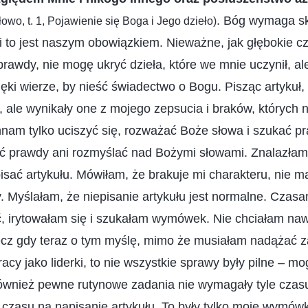
. Bóg wymaga sk
owo, t. 1, Pojawienie się Boga i Jego dzieło)
 to jest naszym obowiązkiem. Nieważne, jak głębokie czy 
rawdy, nie mogę ukryć dzieła, które we mnie uczynił, a
ięki wierze, by nieść świadectwo o Bogu. Pisząc artykuł
 ale wynikały one z mojego zepsucia i braków, których 
am tylko uciszyć się, rozważać Boże słowa i szukać pr
ć prawdy ani rozmyślać nad Bożymi słowami. Znalazła
sać artykułu. Mówiłam, że brakuje mi charakteru, nie 
. Myślałam, że niepisanie artykułu jest normalne. Czasam
, irytowałam się i szukałam wymówek. Nie chciałam na
ecz gdy teraz o tym myślę, mimo że musiałam nadążać 
acy jako liderki, to nie wszystkie sprawy były pilne – m
Również pewne rutynowe zadania nie wymagały tyle czasu
ć czasu na napisanie artykułu. To były tylko moje wymów