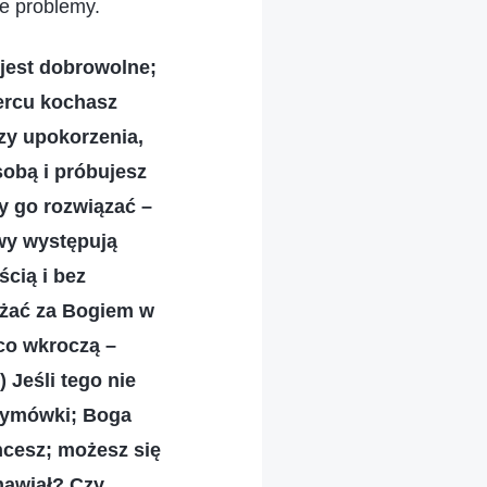
je problemy.
jest dobrowolne;
sercu kochasz
zy upokorzenia,
sobą i próbujesz
y go rozwiązać –
wy występują
ścią i bez
ążać za Bogiem w
 co wkroczą –
 Jeśli tego nie
 wymówki; Boga
hcesz; możesz się
mawiał? Czy