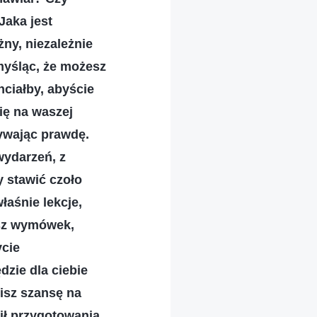
Jaka jest
żny, niezależnie
 myśląc, że możesz
ciałby, abyście
ię na waszej
bywając prawdę.
 wydarzeń, z
y stawić czoło
łaśnie lekcje,
asz wymówek,
ycie
dzie dla ciebie
cisz szansę na
ił przygotowania