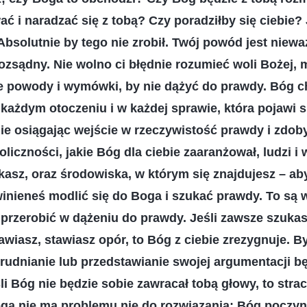
 i naradzać się z tobą? Czy poradziłby się ciebie? 
bsolutnie by tego nie zrobił. Twój powód jest niewa
 rozsądny. Nie wolno ci błędnie rozumieć woli Bożej,
e powody i wymówki, by nie dążyć do prawdy. Bóg ch
każdym otoczeniu i w każdej sprawie, która pojawi s
nie osiągając wejście w rzeczywistość prawdy i zdo
oliczności, jakie Bóg dla ciebie zaaranżował, ludzi i
kasz, oraz środowiska, w którym się znajdujesz – ab
nieneś modlić się do Boga i szukać prawdy. To są w
 przerobić w dążeniu do prawdy. Jeśli zawsze szuk
awiasz, stawiasz opór, to Bóg z ciebie zrezygnuje. B
rudnianie lub przedstawianie swojej argumentacji bę
li Bóg nie będzie sobie zawracał tobą głowy, to stra
oga nie ma problemu nie do rozwiązania; Bóg poczyn