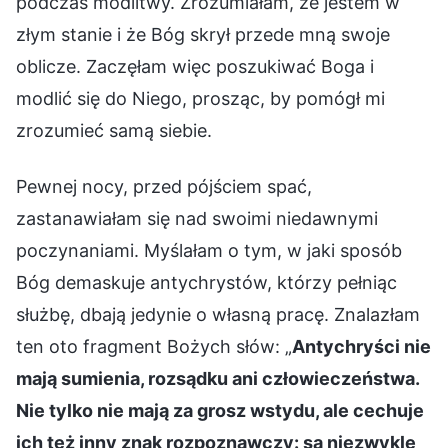
podczas modlitwy. Zrozumiałam, że jestem w
złym stanie i że Bóg skrył przede mną swoje
oblicze. Zaczęłam więc poszukiwać Boga i
modlić się do Niego, prosząc, by pomógł mi
zrozumieć samą siebie.
Pewnej nocy, przed pójściem spać,
zastanawiałam się nad swoimi niedawnymi
poczynaniami. Myślałam o tym, w jaki sposób
Bóg demaskuje antychrystów, którzy pełniąc
służbę, dbają jedynie o własną pracę. Znalazłam
ten oto fragment Bożych słów: „
Antychryści nie
mają sumienia, rozsądku ani człowieczeństwa.
Nie tylko nie mają za grosz wstydu, ale cechuje
ich też inny znak rozpoznawczy: są niezwykle