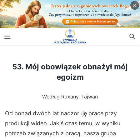
53. Mój obowiązek obnażył mój egoizm
53. Mój obowiązek obnażył mój
egoizm
Według Roxany, Tajwan
Od ponad dwóch lat nadzoruję prace przy
produkcji wideo. Jakiś czas temu, w wyniku
potrzeb związanych z pracą, nasza grupa