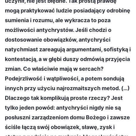
uczynił, nie jest błędne. Tak prostą prawdę
mogą praktykować ludzie posiadający odrobinę
sumienia i rozumu, ale wykracza to poza
możliwości antychrystów. Jeśli chodzi o
dostosowanie obowiązków, antychryści
natychmiast zareagują argumentami, sofistyką i
kontestacją, a w głębi duszy odmówią przyjęcia
zmian. Co właściwie mają w sercach?
Podejrzliwość i wątpliwości, a potem sondują
innych przy użyciu najrozmaitszych metod. (…)
Dlaczego tak komplikują proste rzeczy? Jest
tylko jeden powód: antychryści nigdy nie są
posłuszni zarządzeniom domu Bożego i zawsze
ściśle łączą swój obowiązek, sławę, zysk i