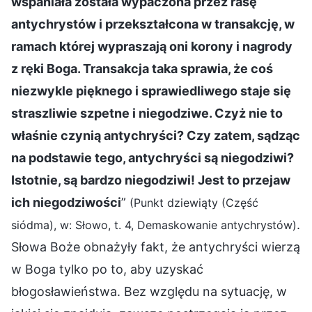
wspaniała została wypaczona przez rasę
antychrystów i przekształcona w transakcję, w
ramach której wypraszają oni korony i nagrody
z ręki Boga. Transakcja taka sprawia, że coś
niezwykle pięknego i sprawiedliwego staje się
straszliwie szpetne i niegodziwe. Czyż nie to
właśnie czynią antychryści? Czy zatem, sądząc
na podstawie tego, antychryści są niegodziwi?
Istotnie, są bardzo niegodziwi! Jest to przejaw
ich niegodziwości
”
(Punkt dziewiąty (Część
.
siódma), w: Słowo, t. 4, Demaskowanie antychrystów)
Słowa Boże obnażyły fakt, że antychryści wierzą
w Boga tylko po to, aby uzyskać
błogosławieństwa. Bez względu na sytuację, w