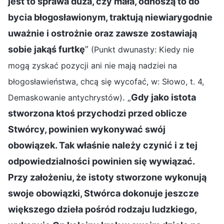
jest to sprawa duża, czy mała, odnoszą to do
bycia błogosławionym, traktują niewiarygodnie
uważnie i ostrożnie oraz zawsze zostawiają
sobie jakąś furtkę
”
(Punkt dwunasty: Kiedy nie
mogą zyskać pozycji ani nie mają nadziei na
błogosławieństwa, chcą się wycofać, w: Słowo, t. 4,
. „
Gdy jako istota
Demaskowanie antychrystów)
stworzona ktoś przychodzi przed oblicze
Stwórcy, powinien wykonywać swój
obowiązek. Tak właśnie należy czynić i z tej
odpowiedzialności powinien się wywiązać.
Przy założeniu, że istoty stworzone wykonują
swoje obowiązki, Stwórca dokonuje jeszcze
większego dzieła pośród rodzaju ludzkiego,