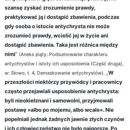
szansę zyskać zrozumienie prawdy,
praktykować ją i dostąpić zbawienia, podczas
gdy osoba o istocie antychrysta nie może
zrozumieć prawdy, wcielić jej w życie ani
dostąpić zbawienia. Taka jest różnica między
nimi
”
(Aneks piąty: Podsumowanie charakteru
antychrystów i istoty ich usposobienia (Część druga),
. „
W
w: Słowo, t. 4, Demaskowanie antychrystów)
przeszłości niektórzy przywódcy i pracownicy
często przejawiali usposobienie antychrysta:
byli nieokiełznani i samowolni, przyjmowali
postawę »albo po mojemu, albo wcale«. Nie
popełniali jednak żadnych jawnie złych czynów
i ich człowieczeństwo nie było najgorsze. Po