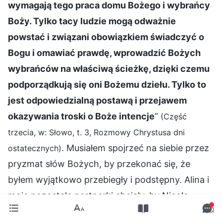
wymagają tego praca domu Bożego i wybrańcy
Boży. Tylko tacy ludzie mogą odważnie
powstać i związani obowiązkiem świadczyć o
Bogu i omawiać prawdę, wprowadzić Bożych
wybrańców na właściwą ścieżkę, dzięki czemu
podporządkują się oni Bożemu dziełu. Tylko to
jest odpowiedzialną postawą i przejawem
okazywania troski o Boże intencje
”
(Część
trzecia, w: Słowo, t. 3, Rozmowy Chrystusa dni
. Musiałem spojrzeć na siebie przez
ostatecznych)
pryzmat słów Bożych, by przekonać się, że
byłem wyjątkowo przebiegły i podstępny. Alina i
moje pozostałe partnerki chciały, by Nicole
została uznana za antychrysta. Ewidentnie się z