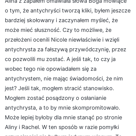
Alina z zapałem omawiała słowa Boga mówiące
o tym, że antychryści tworzą kliki, byłem jeszcze
bardziej skołowany i zaczynałem myśleć, że
może mieć słuszność. Czy to możliwe, że
przełożeni ocenili Nicole niewłaściwie i wzięli
antychrysta za fałszywą przywódczynię, przez
co pozwolili mu zostać. A jeśli tak, to czy ja
wobec tego nie opowiadałem się za
antychrystem, nie mając świadomości, że nim
jest? Jeśli tak, mogłem stracić stanowisko.
Mogłem zostać posądzony o osłanianie
antychrysta, a to by mnie skompromitowało.
Może lepiej byłoby dla mnie stanąć po stronie
Aliny i Rachel. W ten sposób w razie pomyłki