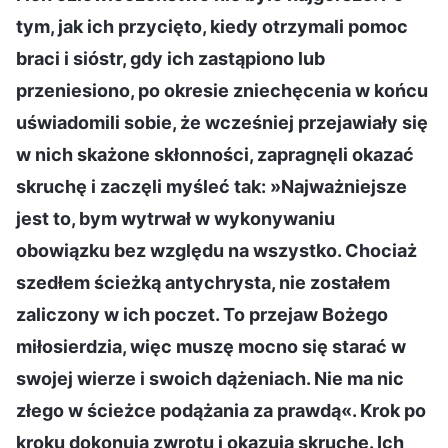
tym, jak ich przycięto, kiedy otrzymali pomoc
braci i sióstr, gdy ich zastąpiono lub
przeniesiono, po okresie zniechęcenia w końcu
uświadomili sobie, że wcześniej przejawiały się
w nich skażone skłonności, zapragnęli okazać
skruchę i zaczęli myśleć tak: »Najważniejsze
jest to, bym wytrwał w wykonywaniu
obowiązku bez względu na wszystko. Chociaż
szedłem ścieżką antychrysta, nie zostałem
zaliczony w ich poczet. To przejaw Bożego
miłosierdzia, więc muszę mocno się starać w
swojej wierze i swoich dążeniach. Nie ma nic
złego w ścieżce podążania za prawdą«. Krok po
kroku dokonują zwrotu i okazują skruchę. Ich