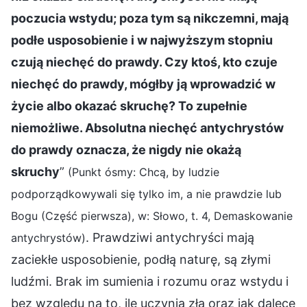
poczucia wstydu; poza tym są nikczemni, mają
podłe usposobienie i w najwyższym stopniu
czują niechęć do prawdy. Czy ktoś, kto czuje
niechęć do prawdy, mógłby ją wprowadzić w
życie albo okazać skruchę? To zupełnie
niemożliwe. Absolutna niechęć antychrystów
do prawdy oznacza, że nigdy nie okażą
skruchy
”
(Punkt ósmy: Chcą, by ludzie
podporządkowywali się tylko im, a nie prawdzie lub
Bogu (Część pierwsza), w: Słowo, t. 4, Demaskowanie
. Prawdziwi antychryści mają
antychrystów)
zaciekłe usposobienie, podłą naturę, są złymi
ludźmi. Brak im sumienia i rozumu oraz wstydu i
bez względu na to, ile uczynią zła oraz jak dalece