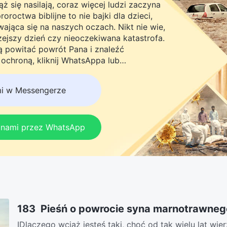
ż się nasilają, coraz więcej ludzi zaczyna
roctwa biblijne to nie bajki dla dzieci,
ająca się na naszych oczach. Nikt nie wie,
rzejszy dzień czy nieoczekiwana katastrofa.
ną powitać powrót Pana i znaleźć
chroną, kliknij WhatsAppa lub
do naszej grupy studyjnej. Nie odkładaj
mi w Messengerze
z nami przez WhatsApp
183 Pieśń o powrocie syna marnotrawneg
ⅠDlaczego wciąż jesteś taki, choć od tak wielu lat wi