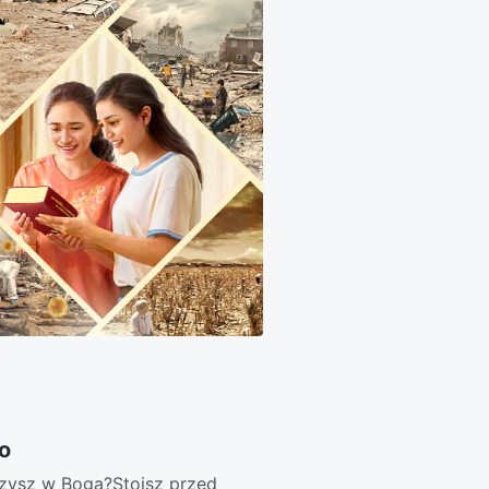
o
erzysz w Boga?Stoisz przed