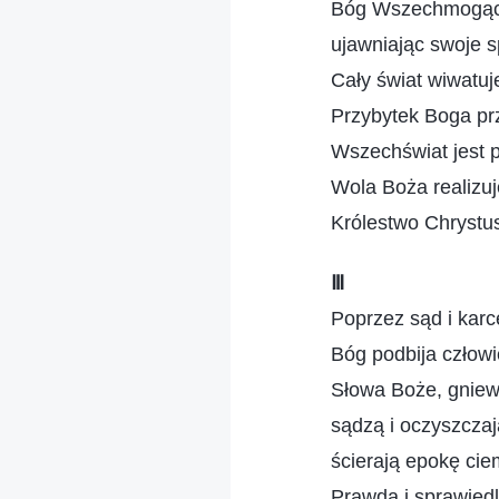
Bóg Wszechmogący
ujawniając swoje s
Cały świat wiwatuj
Przybytek Boga pr
Wszechświat jest 
Wola Boża realizuj
Królestwo Chrystus
Ⅲ
Poprzez sąd i karc
Bóg podbija człowi
Słowa Boże, gniew
sądzą i oczyszczaj
ścierają epokę cie
Prawda i sprawiedl