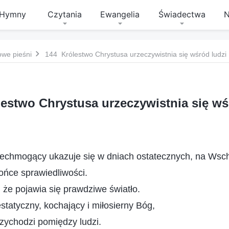
Hymny
Czytania
Ewangelia
Świadectwa
N
owe pieśni
144 Królestwo Chrystusa urzeczywistnia się wśród ludzi
estwo Chrystusa urzeczywistnia się wś
chmogący ukazuje się w dniach ostatecznych, na Wsch
ońce sprawiedliwości.
 że pojawia się prawdziwe światło.
statyczny, kochający i miłosierny Bóg,
rzychodzi pomiędzy ludzi.