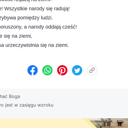
e! Wszystkie narody się radują!
zybywa pomiędzy ludzi.
poruszony, a narody oddają cześć!
e się na ziemi,
a urzeczywistnia się na ziemi.
chać Boga
wo jest w zasięgu wzroku