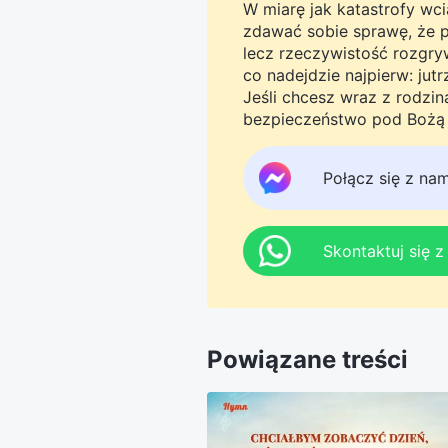
W miarę jak katastrofy wcią
zdawać sobie sprawę, że pro
lecz rzeczywistość rozgryw
co nadejdzie najpierw: jut
Jeśli chcesz wraz z rodzi
bezpieczeństwo pod Bożą o
Messengera, aby dołączyć 
tego do jutra.
Połącz się z na
Skontaktuj się 
Powiązane treści