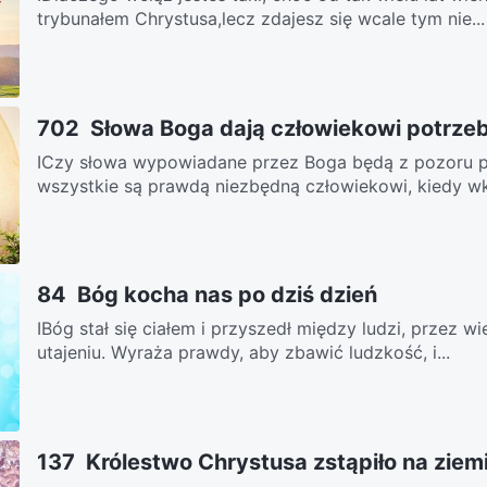
trybunałem Chrystusa,lecz zdajesz się wcale tym nie...
702 Słowa Boga dają człowiekowi potrzeb
ⅠCzy słowa wypowiadane przez Boga będą z pozoru pr
wszystkie są prawdą niezbędną człowiekowi, kiedy wkr
84 Bóg kocha nas po dziś dzień
IBóg stał się ciałem i przyszedł między ludzi, przez wi
utajeniu. Wyraża prawdy, aby zbawić ludzkość, i...
137 Królestwo Chrystusa zstąpiło na ziem