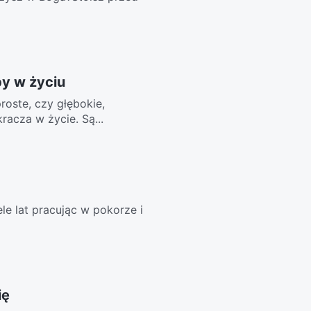
y w życiu
oste, czy głębokie,
acza w życie. Są...
ele lat pracując w pokorze i
ię