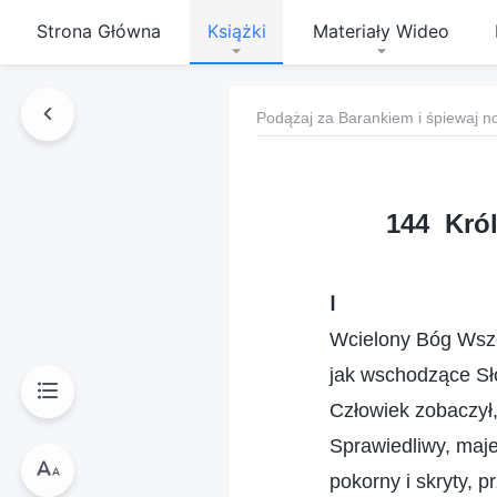
Strona Główna
Książki
Materiały Wideo
Podążaj za Barankiem i śpiewaj n
144 Król
Ⅰ
Wcielony Bóg Wsze
jak wschodzące Sł
Człowiek zobaczył,
Sprawiedliwy, maje
pokorny i skryty, p