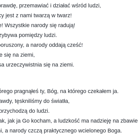
prawdę, przemawiać i działać wśród ludzi,
jest z nami twarzą w twarz!
e! Wszystkie narody się radują!
zybywa pomiędzy ludzi.
poruszony, a narody oddają cześć!
e się na ziemi,
a urzeczywistnia się na ziemi.
tórego pragnąłeś ty, Bóg, na którego czekałem ja.
wdy, tęskniliśmy do światła,
 przychodzą do ludzi.
k, jak ja Go kocham, a ludzkość ma nadzieję na zbawie
ni, a narody czczą praktycznego wcielonego Boga.