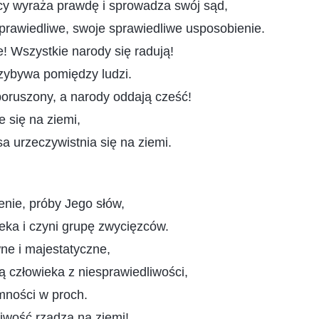
 wyraża prawdę i sprowadza swój sąd,
prawiedliwe, swoje sprawiedliwe usposobienie.
e! Wszystkie narody się radują!
zybywa pomiędzy ludzi.
poruszony, a narody oddają cześć!
e się na ziemi,
a urzeczywistnia się na ziemi.
enie, próby Jego słów,
eka i czyni grupę zwycięzców.
ne i majestatyczne,
ą człowieka z niesprawiedliwości,
mności w proch.
iwość rządzą na ziemi!