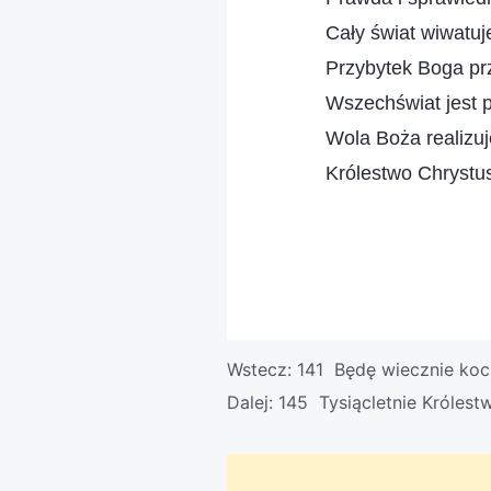
Cały świat wiwatuj
Przybytek Boga pr
Wszechświat jest 
Wola Boża realizuj
Królestwo Chrystus
Wstecz:
141 Będę wiecznie ko
Dalej:
145 Tysiącletnie Królest