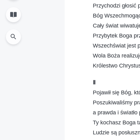
Przychodzi głosić 
Bóg Wszechmogący 
Cały świat wiwatuj
Przybytek Boga pr
Wszechświat jest 
Wola Boża realizuj
Królestwo Chrystus
Ⅱ
Pojawił się Bóg, k
Poszukiwaliśmy pra
a prawda i światło
Ty kochasz Boga ta
Ludzie są posłusz