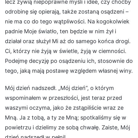
lecz żywią niepoprawne myśli i idee, czy choćby
odrobinę się opierają, także zostaną osądzeni –
nie ma co do tego wątpliwości. Na kogokolwiek
padnie Moje światło, ten będzie w nim żył i
działał oraz służył Mi aż do samego końca drogi.
Ci, którzy nie żyją w świetle, żyją w ciemności.
Podejmę decyzję po osądzeniu ich, stosownie do
tego, jaką mają postawę względem własnej winy.
Mój dzień nadszedł. „Mój dzień”, o którym
wspominałem w przeszłości, jest teraz przed
waszymi oczyma, jako że zstąpiliście wraz ze
Mną. Ja z tobą, a ty ze Mną; spotkaliśmy się w
powietrzu i dzielimy ze sobą chwałę. Zaiste, Mój
dzień nadszedł w pełni!