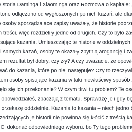
Historia Daminga i Xiaominga oraz Rozmowa o kapitale:
historie odłączono od wygłoszonych po nich kazań, ale dl
soby sporządzające zapisy uważały, że historie poprz
 treści, więc rozdzieliły jedne od drugich. Czy to było 
isujące kazania. Umieszczając te historie w oddzielnych
i samych kazań, osoby te okazały zbytnią arogancję i za
 rezultat był dobry, czy zły? A czy uważacie, że opow
wać do kazania, które po niej następuje? Czy to rzeczyw
tem osoby spisujące kazania w taki niewłaściwy sposób
ło się ich przekonanie? W czym tkwi tu problem? Te os
re opowiedziałeś, zbaczają z tematu. Sprawdzę je i gdy b
 przekażę oddzielnie. Kazania to kazania – niech jedno 
edzających je historii nie powinna się kłócić z treścią 
 Ci dokonać odpowiedniego wyboru, bo Ty tego problemu