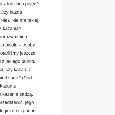
ą z ludzkich pojęć?
? Czy każda
Nie). Nie ma takiej
ce kazania?
ierozważnie i
 samowola – osoby
dotarliśmy jeszcze
i z jakiego punktu
i, czy kazań, z
owiedziane? (Pod
 kazań z
e kazania sądzą,
przedstawić, jego
logiczne i zgodne