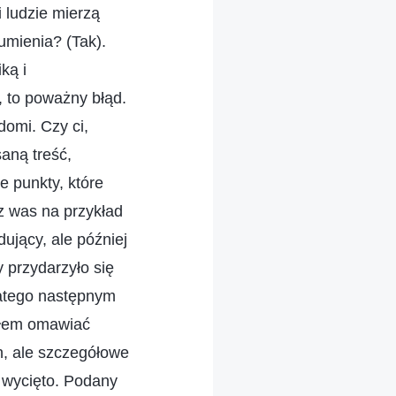
 ludzie mierzą
umienia? (Tak).
ką i
 to poważny błąd.
omi. Czy ci,
saną treść,
e punkty, które
z was na przykład
dujący, ale później
y przydarzyło się
dlatego następnym
ząłem omawiać
h, ale szczegółowe
 wycięto. Podany