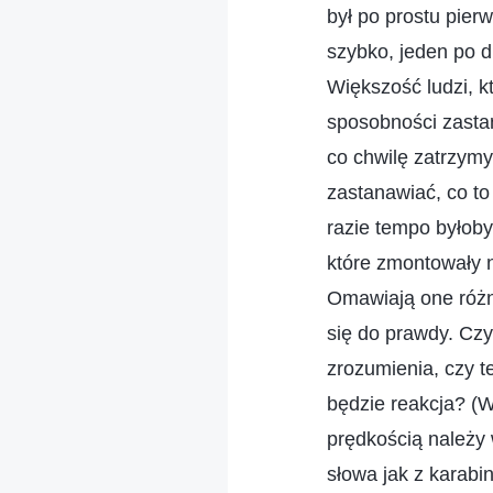
był po prostu pierw
szybko, jeden po d
Większość ludzi, kt
sposobności zastan
co chwilę zatrzymy
zastanawiać, co t
razie tempo byłoby
które zmontowały 
Omawiają one różne
się do prawdy. Czy
zrozumienia, czy 
będzie reakcja? (W
prędkością należy 
słowa jak z karab