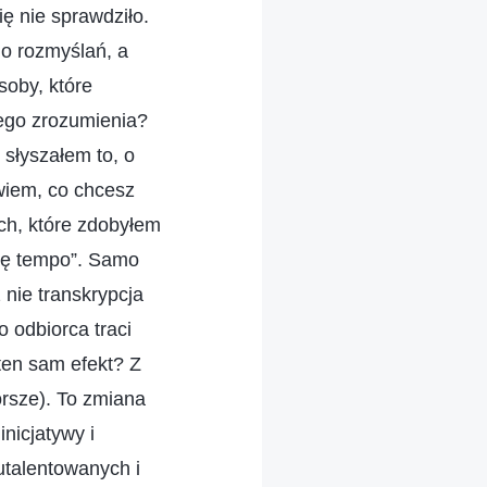
ię nie sprawdziło.
o rozmyślań, a
soby, które
wego zrozumienia?
 słyszałem to, o
wiem, co chcesz
ch, które zdobyłem
ęcę tempo”. Samo
nie transkrypcja
o odbiorca traci
ten sam efekt? Z
orsze). To zmiana
nicjatywy i
utalentowanych i