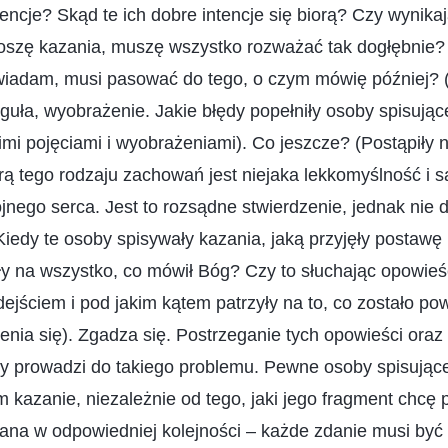
tencje? Skąd te ich dobre intencje się biorą? Czy wynikaj
głoszę kazania, muszę wszystko rozważać tak dogłębnie
owiadam, musi pasować do tego, o czym mówię później? (
reguła, wyobrażenie. Jakie błędy popełniły osoby spisują
imi pojęciami i wyobrażeniami). Co jeszcze? (Postąpiły n
rą tego rodzaju zachowań jest niejaka lekkomyślność i
jnego serca. Jest to rozsądne stwierdzenie, jednak nie 
iedy te osoby spisywały kazania, jaką przyjęły postawę 
y na wszystko, co mówił Bóg? Czy to słuchając opowieśc
dejściem i pod jakim kątem patrzyły na to, co zostało p
enia się). Zgadza się. Postrzeganie tych opowieści oraz
y prowadzi do takiego problemu. Pewne osoby spisując
 kazanie, niezależnie od tego, jaki jego fragment chcę 
ana w odpowiedniej kolejności – każde zdanie musi być 