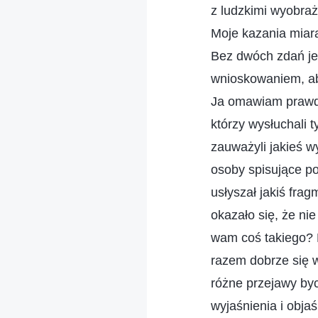
z ludzkimi wyobraż
Moje kazania miarą
Bez dwóch zdań jes
wnioskowaniem, ab
Ja omawiam prawdę
którzy wysłuchali 
zauważyli jakieś w
osoby spisujące p
usłyszał jakiś fra
okazało się, że ni
wam coś takiego? M
razem dobrze się 
różne przejawy byc
wyjaśnienia i obj