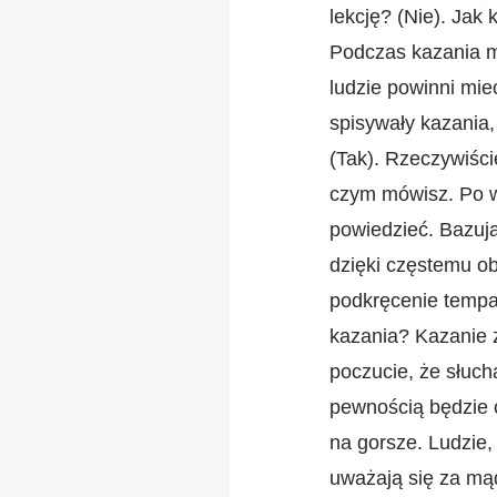
lekcję? (Nie). Jak 
Podczas kazania m
ludzie powinni mie
spisywały kazania,
(Tak). Rzeczywiści
czym mówisz. Po w
powiedzieć. Bazuj
dzięki częstemu ob
podkręcenie tempa 
kazania? Kazanie z
poczucie, że słuc
pewnością będzie o
na gorsze. Ludzie,
uważają się za mąd