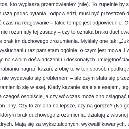
ktoś, kto wygłasza przemówienie? (Nie). To zupełnie by s
uszą padać pytania i odpowiedzi, musi być przestrzeń d
ć czas na reagowanie – takie tempo jest odpowiednie. O
 nie rozumiały tej zasady – czy to oznaka braku ducho
e brak im duchowego zrozumienia. Myślały one tak: „Już
ysłuchaniu raz pamiętam ogólnie, o czym jest mowa, i 
ąc na swoim doświadczeniu i doskonałych umiejętnościa
rabianiu nagrań kazań, zrobię to w ten sposób i podkr
nie wydawało się problemem – ale czym stała się przez 
amieniło się w esej. Kiedy kazanie staje się esejem, jeg
ha czegoś osobiście, a czy wówczas może ono osiągnąć 
n inny. Czy to zmiana na lepsze, czy na gorsze? (Na g
 którym brak duchowego zrozumienia, działają z własnej i
rych. Mają się za wykształconych, wykwalifikowanych, 