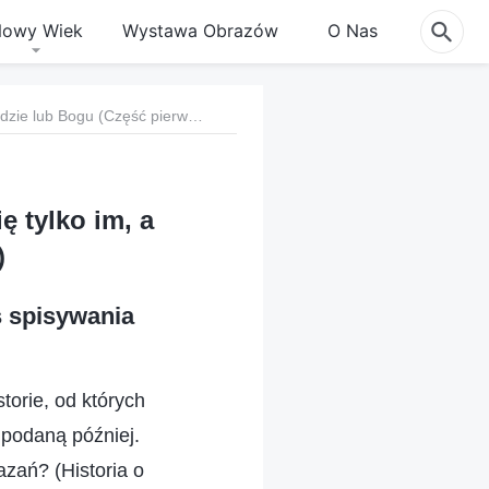
owy Wiek
Wystawa Obrazów
O Nas
Punkt ósmy: Chcą, by ludzie podporządkowywali się tylko im, a nie prawdzie lub Bogu (Część pierwsza)
 tylko im, a
)
s spisywania
torie, od których
ć podaną później.
azań? (Historia o