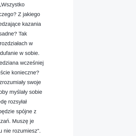
 „Wszystko
aczego? Z jakiego
edzające kazania
zasadne? Tak
 rozdziałach w
dufanie w sobie.
iedziana wcześniej
iście konieczne?
 zrozumiały swoje
oby myślały sobie
ędę rozsyłał
będzie spójne z
kazań. Muszę je
 nie rozumiesz”.