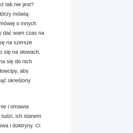
ż tak nie jest?
tórzy mówią:
 mówię o innych
by dać wam czas na
sę na szersze
o się na słowach,
ma się do nich
dowcipy, aby
nąć określony
nie i omawia
ludzi, ich stanem
wa i doktryny. Ci