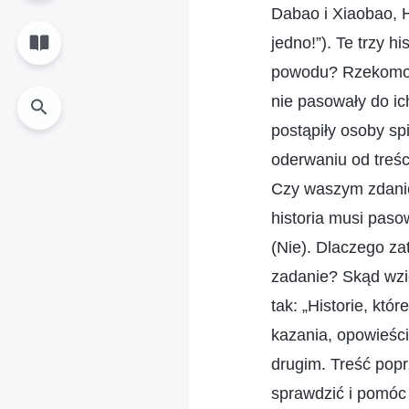
Dabao i Xiaobao, 
jedno!”). Te trzy 
powodu? Rzekomo o
nie pasowały do ich
postąpiły osoby sp
oderwaniu od treśc
Czy waszym zdaniem
historia musi paso
(Nie). Dlaczego za
zadanie? Skąd wzię
tak: „Historie, któ
kazania, opowieści
drugim. Treść poprz
sprawdzić i pomóc