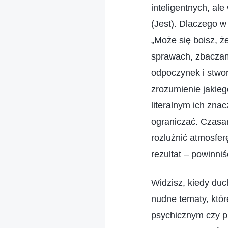
inteligentnych, al
(Jest). Dlaczego 
„Może się boisz, ż
sprawach, zbaczam
odpoczynek i stwo
zrozumienie jakie
literalnym ich zna
ograniczać. Czasa
rozluźnić atmosfer
rezultat – powinniś
Widzisz, kiedy duc
nudne tematy, któr
psychicznym czy pr