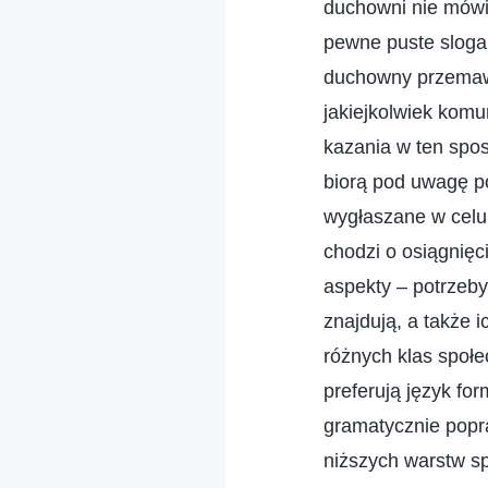
duchowni nie mówi
pewne puste slogany
duchowny przemawia
jakiejkolwiek kom
kazania w ten sposó
biorą pod uwagę po
wygłaszane w celu 
chodzi o osiągnięc
aspekty – potrzeby
znajdują, a także 
różnych klas społe
preferują język for
gramatycznie popra
niższych warstw sp