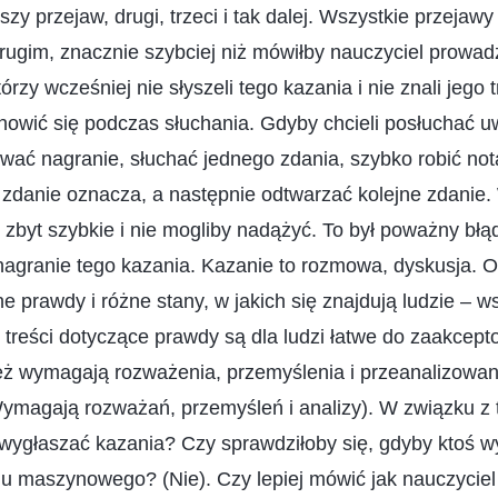
szy przejaw, drugi, trzeci i tak dalej. Wszystkie przejaw
rugim, znacznie szybciej niż mówiłby nauczyciel prowadz
órzy wcześniej nie słyszeli tego kazania i nie znali jego t
owić się podczas słuchania. Gdyby chcieli posłuchać u
wać nagranie, słuchać jednego zdania, szybko robić nota
o zdanie oznacza, a następnie odtwarzać kolejne zdanie
 zbyt szybkie i nie mogliby nadążyć. To był poważny błą
nagranie tego kazania. Kazanie to rozmowa, dyskusja. 
 prawdy i różne stany, w jakich się znajdują ludzie – w
 treści dotyczące prawdy są dla ludzi łatwe do zaakcept
też wymagają rozważenia, przemyślenia i przeanalizowan
ymagają rozważań, przemyśleń i analizy). W związku z 
wygłaszać kazania? Czy sprawdziłoby się, gdyby ktoś wy
inu maszynowego? (Nie). Czy lepiej mówić jak nauczycie