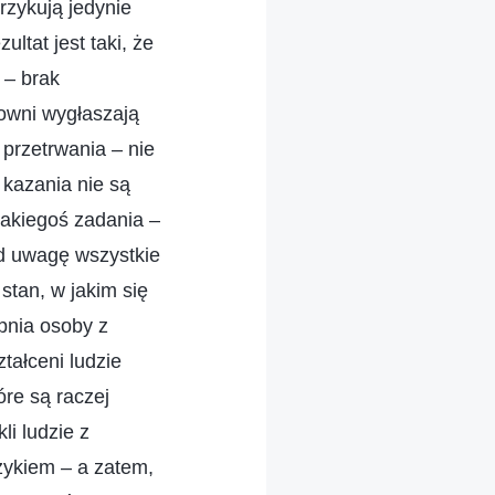
rzykują jedynie
ltat jest taki, że
 – brak
owni wygłaszają
 przetrwania – nie
 kazania nie są
jakiegoś zadania –
od uwagę wszystkie
stan, w jakim się
opnia osoby z
tałceni ludzie
óre są raczej
li ludzie z
zykiem – a zatem,