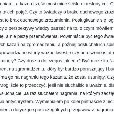
eniami, a każda część musi mieć ściśle określony cel. Ci
 takich pojęć. Czy to świadczy o braku duchowego zroz
t to brak duchowego zrozumienia. Posługiwanie się logi
y z perspektywy wiedzy patrzeć na to, o czym mówiłem,
, a nie piszę przemówienia. Powinniście być tego świad
tych kazań na zgromadzeniu, a później odsłuchali ich spi
ypowiedziane wtedy ważne kwestie czy poruszone istotn
ominęły? Czy doszło do czegoś takiego? Być może ktoś 
gment na zgromadzeniu, który był bardzo poruszający i bu
e ma go na nagraniu tego kazania, że został usunięty. Cz
ogliście to przeoczyć, jeśli nie słuchaliście uważnie, 
wsłuchajcie. Ja raz słuchałem nagrania, na którym zac
ia antychrystem. Wymieniałem po kolei piętnaście z nic
aśnienia dotyczące poszczególnych przejawów z nagrania