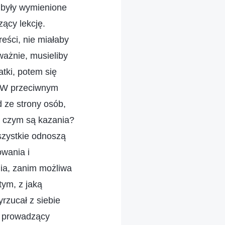
y były wymienione
ący lekcję.
reści, nie miałaby
ważnie, musieliby
tki, potem się
. W przeciwnym
d ze strony osób,
O czym są kazania?
szystkie odnoszą
owania i
ia, zanim możliwa
tym, z jaką
rzucał z siebie
l prowadzący