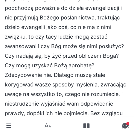
podchodzą poważnie do dzieła ewangelizacji i
nie przyjmują Bożego posłannictwa, traktując
dzieło ewangelii jako coś, co nie ma z nimi
związku, to czy tacy ludzie mogą zostać
awansowani i czy Bóg może się nimi posłużyć?
Czy nadają się, by żyć przed obliczem Boga?
Czy mogą uzyskać Bożą aprobatę?
Zdecydowanie nie. Dlatego muszę stale
korygować wasze sposoby myślenia, zwracając
uwagę na wszystko to, czego nie rozumiecie, i
niestrudzenie wyjaśniać wam odpowiednie
prawdy, dopóki ich nie pojmiecie. Bez względu
na to, jak odrętwiali i tępi możecie być, muszę
nieustannie do was przemawiać i sprawić, byście