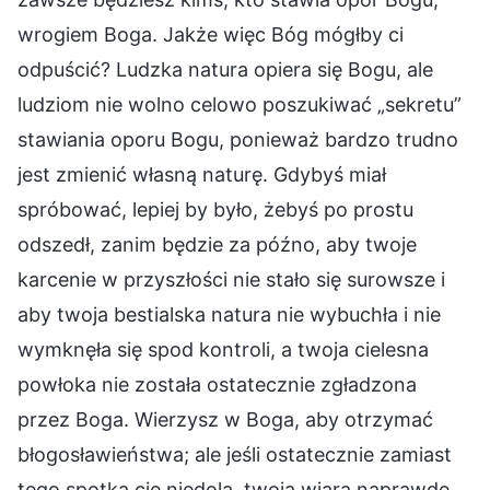
wrogiem Boga. Jakże więc Bóg mógłby ci
odpuścić? Ludzka natura opiera się Bogu, ale
ludziom nie wolno celowo poszukiwać „sekretu”
stawiania oporu Bogu, ponieważ bardzo trudno
jest zmienić własną naturę. Gdybyś miał
spróbować, lepiej by było, żebyś po prostu
odszedł, zanim będzie za późno, aby twoje
karcenie w przyszłości nie stało się surowsze i
aby twoja bestialska natura nie wybuchła i nie
wymknęła się spod kontroli, a twoja cielesna
powłoka nie została ostatecznie zgładzona
przez Boga. Wierzysz w Boga, aby otrzymać
błogosławieństwa; ale jeśli ostatecznie zamiast
tego spotka cię niedola, twoja wiara naprawdę