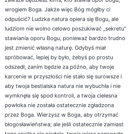
wrogiem Boga. Jakże więc Bóg mógłby ci
odpuścić? Ludzka natura opiera się Bogu, ale
ludziom nie wolno celowo poszukiwać „sekretu”
stawiania oporu Bogu, ponieważ bardzo trudno
jest zmienić własną naturę. Gdybyś miał
spróbować, lepiej by było, żebyś po prostu
odszedł, zanim będzie za późno, aby twoje
karcenie w przyszłości nie stało się surowsze i
aby twoja bestialska natura nie wybuchła i nie
wymknęła się spod kontroli, a twoja cielesna
powłoka nie została ostatecznie zgładzona
przez Boga. Wierzysz w Boga, aby otrzymać
błogosławieństwa; ale jeśli ostatecznie zamiast
tego spotka cię niedola, twoja wiara naprawdę