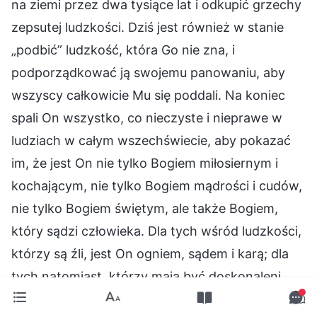
na ziemi przez dwa tysiące lat i odkupić grzechy
zepsutej ludzkości. Dziś jest również w stanie
„podbić” ludzkość, która Go nie zna, i
podporządkować ją swojemu panowaniu, aby
wszyscy całkowicie Mu się poddali. Na koniec
spali On wszystko, co nieczyste i nieprawe w
ludziach w całym wszechświecie, aby pokazać
im, że jest On nie tylko Bogiem miłosiernym i
kochającym, nie tylko Bogiem mądrości i cudów,
nie tylko Bogiem świętym, ale także Bogiem,
który sądzi człowieka. Dla tych wśród ludzkości,
którzy są źli, jest On ogniem, sądem i karą; dla
tych natomiast, którzy mają być doskonaleni,
jest On cierpieniem, oczyszczeniem i próbami, a