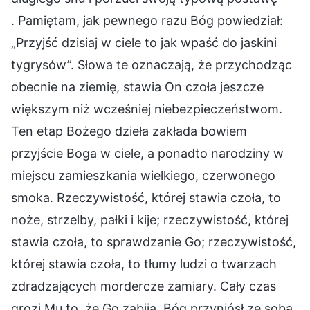
. Pamiętam, jak pewnego razu Bóg powiedział:
„Przyjść dzisiaj w ciele to jak wpaść do jaskini
tygrysów”. Słowa te oznaczają, że przychodząc
obecnie na ziemię, stawia On czoła jeszcze
większym niż wcześniej niebezpieczeństwom.
Ten etap Bożego dzieła zakłada bowiem
przyjście Boga w ciele, a ponadto narodziny w
miejscu zamieszkania wielkiego, czerwonego
smoka. Rzeczywistość, której stawia czoła, to
noże, strzelby, pałki i kije; rzeczywistość, której
stawia czoła, to sprawdzanie Go; rzeczywistość,
której stawia czoła, to tłumy ludzi o twarzach
zdradzających mordercze zamiary. Cały czas
grozi Mu to, że Go zabiją. Bóg przyniósł ze sobą