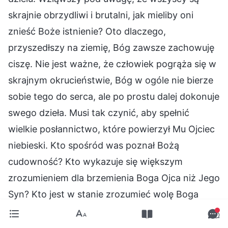
skrajnie obrzydliwi i brutalni, jak mieliby oni
znieść Boże istnienie? Oto dlaczego,
przyszedłszy na ziemię, Bóg zawsze zachowuję
ciszę. Nie jest ważne, że człowiek pogrąża się w
skrajnym okrucieństwie, Bóg w ogóle nie bierze
sobie tego do serca, ale po prostu dalej dokonuje
swego dzieła. Musi tak czynić, aby spełnić
wielkie posłannictwo, które powierzył Mu Ojciec
niebieski. Kto spośród was poznał Bożą
cudowność? Kto wykazuje się większym
zrozumieniem dla brzemienia Boga Ojca niż Jego
Syn? Kto jest w stanie zrozumieć wolę Boga
Ojca? Przebywający w niebiosach Duch Boga
Ojca często jest zaniepokojony, a Jego Syn na