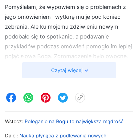
Pomyślałam, że wypowiem się o problemach z
jego omówieniem i wytknę mu je pod koniec
zebrania. Ale ku mojemu zdziwieniu nowym
podobało się to spotkanie, a podawanie
przykładów podczas omówień pomogło im lepiej
pojąć słowa Boga. Zgromadzenie było owocne.
Zupełnie bez wad. Ale gdy Matthew zadał
Czytaj więcej
uczestnikom pytania, kilkoro nie odpowiedziało i
zrobiło się niezręcznie. To mnie ucieszyło, bo
wreszcie miał jakiś problem. Zapamiętałam sobie
to niedociągnięcie, by potem mu je wytknąć.
Kiedy przyszła kolej na moje omówienie, robiłam,
Wstecz:
Poleganie na Bogu to największa mądrość
co mogłam, by powiedzieć o najważniejszych
rzeczach, które zrozumiałam, i przebić brata
Dalej:
Nauka płynąca z podlewania nowych