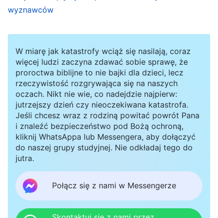
wyznawców
Brother Matthew oraz wzbudzić podziw w
oczach innych. Ale zanim się zorientowałam,
zboczyłam z tematu. Czułam, że to, co mówiłam,
W miarę jak katastrofy wciąż się nasilają, coraz
też jest ważne i obecni powinni to zrozumieć,
więcej ludzi zaczyna zdawać sobie sprawę, że
proroctwa biblijne to nie bajki dla dzieci, lecz
więc kontynuowałam. Podsumowując spotkanie,
rzeczywistość rozgrywająca się na naszych
brat Matthew znów skomentował moje
oczach. Nikt nie wie, co nadejdzie najpierw:
problemy, mówiąc, że odbiegłam od tematu,
jutrzejszy dzień czy nieoczekiwana katastrofa.
Jeśli chcesz wraz z rodziną powitać powrót Pana
przez co uczestnikom trudno było pojąć główne
i znaleźć bezpieczeństwo pod Bożą ochroną,
omawiane dziś zagadnienie. Przypomniał mi też,
kliknij WhatsAppa lub Messengera, aby dołączyć
do naszej grupy studyjnej. Nie odkładaj tego do
żebym dobrze przemyślała dzisiejszy temat.
jutra.
Jedna siostra dodała, że moje omówienie było
zbyt długie i nie złapała głównej myśli. Te słowa
Połącz się z nami w Messengerze
sprawiły mi wielką przykrość i nie byłam w stanie
powstrzymać łez. Zastanawiałam się, dlaczego
Skontaktuj się z nami przez