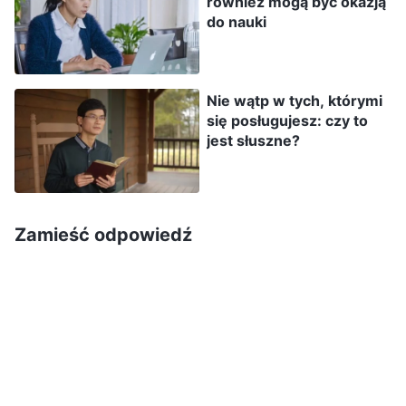
również mogą być okazją
zrozumienia siebie, bym niczym Cię nie obraziła”.
do nauki
Następnego dnia szukałam słów Bożych
opisujących mój stan. Przeczytałam kilka
Nie wątp w tych, którymi
się posługujesz: czy to
fragmentów. „
Są tacy, którzy zawsze boją się,
jest słuszne?
że inni są od nich lepsi i bardziej wartościowi,
że inni będą poważani, podczas gdy oni będą
zaniedbywani. Sprawia to, że są wobec innych
Zamieść odpowiedź
napastliwi i wykluczają ich. Czyż nie jest to
przykład bycia zawistnym wobec ludzi, którzy
są zdolniejsi od nich? Czyż takie zachowanie
nie jest egoistyczne i nie zasługuje na pogardę?
Jakiego rodzaju jest to usposobienie? Jest ono
nikczemne! Myślenie tylko o własnych