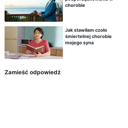
chorobie
śmierci. Bez względu na to, jak bardzo cierpisz,
nie podporządkujesz się, jeśli boisz się śmierci.
(…) Jaka jest właściwa postawa, którą należy
Jak stawiłam czoło
przyjąć, by nie bać się śmierci? Jeśli twoja
śmiertelnej chorobie
choroba powoduje zagrożenie życia, wskaźnik
mojego syna
śmiertelności jest wysoki niezależnie od wieku
osoby chorej i okres między zachorowaniem a
zgonem jest bardzo krótki, co powinieneś
Zamieść odpowiedź
myśleć w głębi serca? »Nie mogę bać się
śmierci, każdy w końcu umiera. Jednak
podporządkowanie się Bogu jest czymś, czego
większość ludzi nie potrafi, i mogę wykorzystać
tę chorobę, żeby praktykować
podporządkowywanie się Bogu. Powinienem