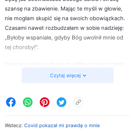
szansę na zbawienie. Mając te myśli w głowie,
nie mogłam skupić się na swoich obowiązkach.
Czasami nawet rozbudzałam w sobie nadzieję:
„Byłoby wspaniale, gdyby Bóg uwolnił mnie od
tej choroby!”.
Pewnego dnia podczas modlitwy przeczytałam
te słowa Boże: „
Jeśli dopadnie cię choroba i bez
Czytaj więcej
względu na to, jak wiele z doktryny pojmujesz,
nie będziesz w stanie się z tym uporać, twoje
serce pogrąży się udręce, niepokoju i
zmartwieniu i nie tylko nie będziesz umiał
zachować spokoju, ale twoje serce przepełnią
Wstecz:
Covid pokazał mi prawdę o mnie
skargi. Będziesz się nieustannie zastanawiać: