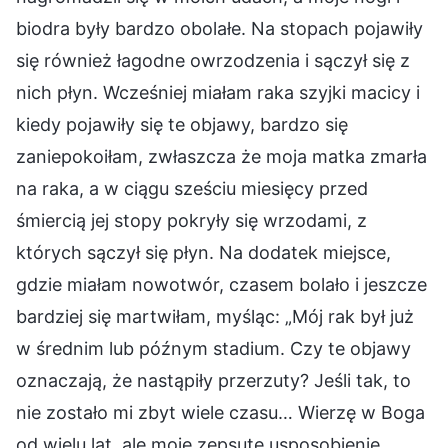
biodra były bardzo obolałe. Na stopach pojawiły
się również łagodne owrzodzenia i sączył się z
nich płyn. Wcześniej miałam raka szyjki macicy i
kiedy pojawiły się te objawy, bardzo się
zaniepokoiłam, zwłaszcza że moja matka zmarła
na raka, a w ciągu sześciu miesięcy przed
śmiercią jej stopy pokryły się wrzodami, z
których sączył się płyn. Na dodatek miejsce,
gdzie miałam nowotwór, czasem bolało i jeszcze
bardziej się martwiłam, myśląc: „Mój rak był już
w średnim lub późnym stadium. Czy te objawy
oznaczają, że nastąpiły przerzuty? Jeśli tak, to
nie zostało mi zbyt wiele czasu… Wierzę w Boga
od wielu lat, ale moje zepsute usposobienie