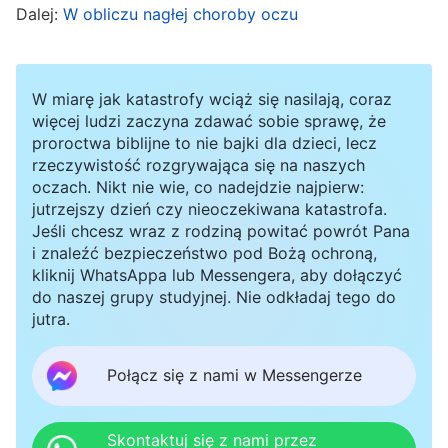
Dalej:
W obliczu nagłej choroby oczu
»Dlaczego nikt inny nie cierpi na tę chorobę?
Czemu ja na nią zapadłem? Jak to mi się
przytrafiło? To dlatego, że jestem pechowcem i
W miarę jak katastrofy wciąż się nasilają, coraz
moim udziałem jest zły los. Nigdy nikogo nie
więcej ludzi zaczyna zdawać sobie sprawę, że
proroctwa biblijne to nie bajki dla dzieci, lecz
obraziłem i nie popełniłem grzechu, więc
rzeczywistość rozgrywająca się na naszych
dlaczego mi się coś takiego przytrafiło? Bóg
oczach. Nikt nie wie, co nadejdzie najpierw:
jutrzejszy dzień czy nieoczekiwana katastrofa.
traktuje mnie niesprawiedliwie!«. Poza udręką,
Jeśli chcesz wraz z rodziną powitać powrót Pana
niepokojem i zmartwieniem opanuje cię
i znaleźć bezpieczeństwo pod Bożą ochroną,
kliknij WhatsAppa lub Messengera, aby dołączyć
również depresja, jedno negatywne uczucie
do naszej grupy studyjnej. Nie odkładaj tego do
pociąga za sobą następne i nie ma sposobu,
jutra.
żebyś się od nich uwolnił, choćbyś bardzo tego
chciał. Ponieważ jest to realna choroba,
Połącz się z nami w Messengerze
niełatwo jest się od niej uwolnić albo ją
wyleczyć, co zatem powinieneś zrobić?
Skontaktuj się z nami przez