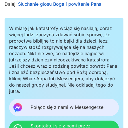
faktycznie Pan Jezus, który powrócił”. Zgodziłam
Dalej:
Słuchanie głosu Boga i powitanie Pana
się pójść na spotkanie. Tam Brat Yang z Kościoła
Boga Wszechmogącego mówił o trwającym
W miarę jak katastrofy wciąż się nasilają, coraz
6000 lat Bożym planie zarządzania w celu
więcej ludzi zaczyna zdawać sobie sprawę, że
zbawienia ludzkości, o tym, jak szatan
proroctwa biblijne to nie bajki dla dzieci, lecz
deprawuje ludzi i jak dzieło Boga prowadzi do ich
rzeczywistość rozgrywająca się na naszych
oczach. Nikt nie wie, co nadejdzie najpierw:
zbawienia. Te słowa niosły ze sobą oświecenie i
jutrzejszy dzień czy nieoczekiwana katastrofa.
poruszyły mnie. Postanowiłam lepiej poznać
Jeśli chcesz wraz z rodziną powitać powrót Pana
i znaleźć bezpieczeństwo pod Bożą ochroną,
Błyskawicę ze Wschodu.
kliknij WhatsAppa lub Messengera, aby dołączyć
do naszej grupy studyjnej. Nie odkładaj tego do
Na jednym ze spotkań spytałam brata Yanga:
jutra.
„Pastor zawsze powtarza, że cała Biblia
Połącz się z nami w Messengerze
powstała z Bożego natchnienia, że jest słowem
Boga, a wy twierdzicie, że Biblia zawiera także
Skontaktuj się z nami przez
słowa ludzi?”. Cierpliwie odparł: „Wielu ludzi