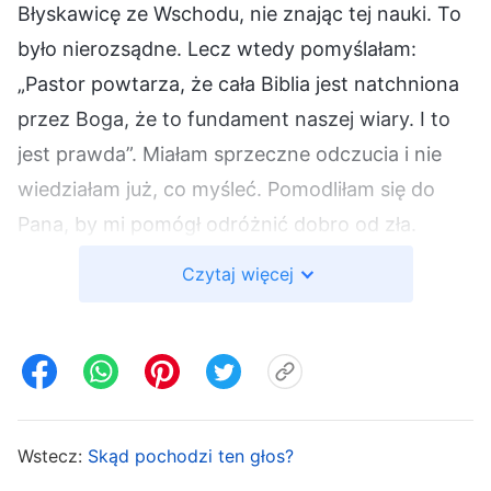
Błyskawicę ze Wschodu, nie znając tej nauki. To
było nierozsądne. Lecz wtedy pomyślałam:
„Pastor powtarza, że cała Biblia jest natchniona
przez Boga, że to fundament naszej wiary. I to
jest prawda”. Miałam sprzeczne odczucia i nie
wiedziałam już, co myśleć. Pomodliłam się do
Pana, by mi pomógł odróżnić dobro od zła.
Czytaj więcej
Nazajutrz mama powtórzyła, że powinnam
zapoznać się z dziełem Boga Wszechmogącego,
że jeśli stracę szansę na powitanie Pana, to będę
tego później gorzko żałować. Pomyślałam:
„Mogę przecież sprawdzić, czego nauczają, i
Wstecz:
Skąd pochodzi ten głos?
przekonać się, czy Bóg Wszechmogący to