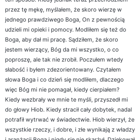
przez tę mękę, myślałem, że skoro wierzę w
jednego prawdziwego Boga, On z pewnością
udzieli mi opieki i pomocy. Modliłem się też do
Boga, aby dał mi pracę. Sądziłem, że skoro
jestem wierzący, Bóg da mi wszystko, o co
poproszę, ale tak nie zrobił. Poczułem wtedy
słabość i byłem zdezorientowany. Czytałem
słowa Boga i co dzień się modliłem, dlaczego
więc Bóg mi nie pomagał, kiedy cierpiałem?
Kiedy wezbrały we mnie te myśli, przyszedł mi
do głowy Hiob. Kiedy stracił cały dobytek, nadal
potrafił wytrwać w świadectwie. Hiob wierzył, że
wszystkie rzeczy, i dobre, i złe wynikają z władzy
i aranżacji Boga i nigdy się nie skarżył. Dziękował