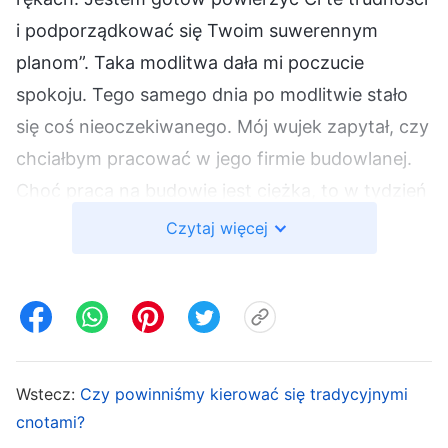
i podporządkować się Twoim suwerennym
planom”. Taka modlitwa dała mi poczucie
spokoju. Tego samego dnia po modlitwie stało
się coś nieoczekiwanego. Mój wujek zapytał, czy
chciałbym pracować w jego firmie budowlanej.
Choć praca na budowie jest ciężka, to w tydzień
zarobiłem tyle, żeby się przez jakiś czas
Czytaj więcej
utrzymać. Byłem bardzo wdzięczny Bogu!
Patrząc wstecz na to, co w tym okresie
ujawniłem, zachodziłem w głowę, dlaczego
uważałem, że ponieważ wierzę w Boga, On da
mi wszystko, o co poproszę. Pewnego dnia
Wstecz:
Czy powinniśmy kierować się tradycyjnymi
przeczytałem słowa Boga, które dały mi nieco
cnotami?
rozumienia tej sprawy.
Bóg Wszechmogący