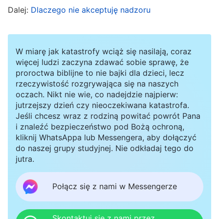
Dalej:
Dlaczego nie akceptuję nadzoru
mówi: „
Tylu we Mnie wierzy tylko po to, abym
ich uzdrowił. Tylu we Mnie wierzy tylko po to,
abym użył swej mocy, aby wypędzić nieczyste
W miarę jak katastrofy wciąż się nasilają, coraz
duchy z ich ciał i tak wielu wierzy we Mnie po
więcej ludzi zaczyna zdawać sobie sprawę, że
proroctwa biblijne to nie bajki dla dzieci, lecz
prostu, aby otrzymać ode Mnie pokój oraz
rzeczywistość rozgrywająca się na naszych
radość. Tylu wierzy we Mnie, jedynie po to, aby
oczach. Nikt nie wie, co nadejdzie najpierw:
jutrzejszy dzień czy nieoczekiwana katastrofa.
żądać ode Mnie większego materialnego
Jeśli chcesz wraz z rodziną powitać powrót Pana
bogactwa. Tak wielu wierzy we Mnie tylko po to,
i znaleźć bezpieczeństwo pod Bożą ochroną,
kliknij WhatsAppa lub Messengera, aby dołączyć
aby spędzić to życie w spokoju i być całym oraz
do naszej grupy studyjnej. Nie odkładaj tego do
zdrowym w świecie, który nadejdzie. Tylu
jutra.
wierzy we Mnie po to, aby uniknąć cierpienia
Połącz się z nami w Messengerze
piekła i otrzymać błogosławieństwa niebios.
Tak wielu wierzy we Mnie tylko dla
tymczasowego pocieszenia, jednak nie dąży do
Skontaktuj się z nami przez