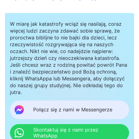
pod uwagę ich fizyczne interesy, jest urocza,
bystra i ma dobry charakter, lecz nie wiedzieli,
W miarę jak katastrofy wciąż się nasilają, coraz
czy dąży do prawdy ani czy umie wykonać
więcej ludzi zaczyna zdawać sobie sprawę, że
proroctwa biblijne to nie bajki dla dzieci, lecz
praktyczną pracę. Nie oceniali jej przy pomocy
rzeczywistość rozgrywająca się na naszych
standardów domu Boga dotyczących wyboru
oczach. Nikt nie wie, co nadejdzie najpierw:
jutrzejszy dzień czy nieoczekiwana katastrofa.
ludzi. Lin Xin ewidentnie nie dążyła do prawdy i
Jeśli chcesz wraz z rodziną powitać powrót Pana
miała poglądy jak niewierząca. Kiedy coś się
i znaleźć bezpieczeństwo pod Bożą ochroną,
kliknij WhatsAppa lub Messengera, aby dołączyć
działo, nie omawiała prawdy i nie potrafiła
do naszej grupy studyjnej. Nie odkładaj tego do
rozwiązywać praktycznych problemów jej braci i
jutra.
sióstr z wejściem w życie. Została obnażona jako
fałszywa przywódczyni. Gdyby pozostała na
Połącz się z nami w Messengerze
stanowisku, jedynie zakłócałaby i utrudniała
pracę kościoła, opóźniając wejście braci i sióstr
Skontaktuj się z nami przez
WhatsApp
życie. Tak więc po raz kolejny omówiłam z