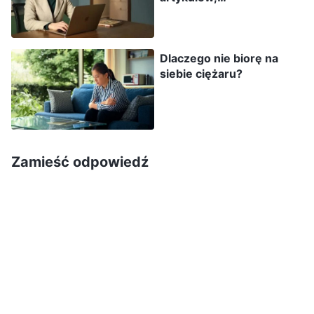
przedstawiających
przywódca zgodzi się z moim punktem
świadectwa oparte na
widzenia, wtedy będę mogła zwolnić Lin Xin, a
doświadczeniu
Dlaczego nie biorę na
diakoni nie będą mieli o mnie złej opinii. Potem
siebie ciężaru?
poszłam do innych sióstr w tamtym kościele,
żeby poznać ich zdanie o Lin Xin. Odkryłam
wówczas, że te siostry również się na niej nie
poznały. Wszystkie mówiły, że ma dobre
Zamieść odpowiedź
człowieczeństwo, jest dla nich pełna miłości,
bierze pod uwagę ich trudności, jest bystra i ma
dobry charakter. Miały o niej takie samo zdanie,
co diakoni. Gdy to zobaczyłam, nie śmiałam
omawiać prawdy, by obnażyć Lin Xin. Bałam się,
że powiedzą, iż jestem arogancka, zarozumiała i
lekceważę opinie innych, i że zrobię na nich złe