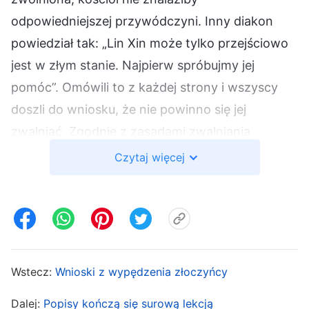
odpowiedniejszej przywódczyni. Inny diakon
powiedział tak: „Lin Xin może tylko przejściowo
jest w złym stanie. Najpierw spróbujmy jej
pomóc”. Omówili to z każdej strony i wszyscy
doszli do wniosku, że nie powinno się jej
zwalniać. Zgodnie z zasadami zwalniania
przywódców i pracowników, jeśli przywódca lub
Czytaj więcej
pracownik nie otrzymuje dzieła Ducha Świętego i
przez długi czas nie wykonuje praktycznej pracy,
powinien zostać zastąpiony kimś innym. Jeśli
komuś takiemu brak dzieła Ducha Świętego, a
my go nie zwolnimy, to czy nie postąpimy
Wstecz:
Wnioski z wypędzenia złoczyńcy
niezgodnie z wolą Boga? Ci diakoni widzieli
Dalej:
Popisy kończą się surową lekcją
tylko, że Lin Xin troszczy się o ludzi, że bierze