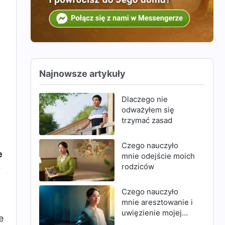
Najnowsze artykuły
Dlaczego nie
odważyłem się
trzymać zasad
Czego nauczyło
e
mnie odejście moich
rodziców
y
Czego nauczyło
mnie aresztowanie i
uwięzienie mojej
e
matki