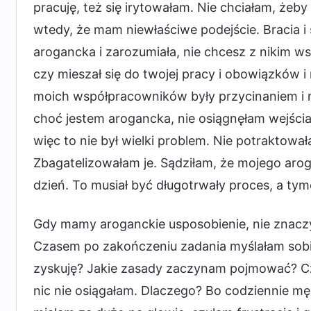
pracuję, też się irytowałam. Nie chciałam, że
wtedy, że mam niewłaściwe podejście. Bracia i 
arogancka i zarozumiała, nie chcesz z nikim w
czy mieszał się do twojej pracy i obowiązków i 
moich współpracowników były przycinaniem i 
choć jestem arogancka, nie osiągnęłam wejścia
więc to nie był wielki problem. Nie potraktowa
Zbagatelizowałam je. Sądziłam, że mojego arog
dzień. To musiał być długotrwały proces, a t
Gdy mamy aroganckie usposobienie, nie znaczy
Czasem po zakończeniu zadania myślałam sobie:
zyskuję? Jakie zasady zaczynam pojmować? Czy
nic nie osiągałam. Dlaczego? Bo codziennie m