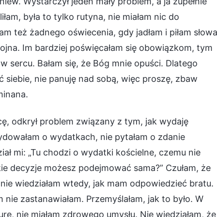
gniew. Wystarczył jeden mały problem, a ja zupełnie
am, była to tylko rutyna, nie miałam nic do
am też żadnego oświecenia, gdy jadłam i piłam słow
kojna. Im bardziej poświęcałam się obowiązkom, tym
 w sercu. Bałam się, że Bóg mnie opuści. Dlatego
ić siebie, nie panuję nad sobą, więc proszę, zbaw
minana.
ę, odkrył problem związany z tym, jak wydaję
cydowałam o wydatkach, nie pytałam o zdanie
ał mi: „Tu chodzi o wydatki kościelne, czemu nie
kie decyzje możesz podejmować sama?” Czułam, że
nie wiedziałam wtedy, jak mam odpowiedzieć bratu.
m nie zastanawiałam. Przemyślałam, jak to było. W
urę, nie miałam zdrowego umysłu. Nie wiedziałam, że