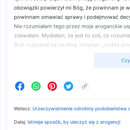
obowiązki powierzył mi Bóg, że powinnam je w
powinnam omawiać sprawy i podejmować decyz
Nie rozumiałam tego przez moje aroganckie us
zdawałam. Myślałam, że jest to coś, co rozumie
Brat rozprawił się ze mną, mówiąc: „Jesteś aro
ofiarował Bogu jego lud wybrany i powinny zo
Czy
Zostały jednak roztrwonione, więc musisz poni
nie odpowiedziałam, ale i tak czułam, że mam 
ramach pracy dla kościoła, czemu więc miałam
Później nasi zwierzchnicy w kościele spotkali 
oparciu o słowa Boże. Wtedy powoływałam się n
Wstecz:
Urzeczywistnienie odrobiny podobieństwa do
w sercu czułam, że korzystam z rozmowy o s
Dalej:
Istnieje sposób, by uleczyć się z arogancji
sprzeciwowi, niezadowoleniu i braku zrozumieni