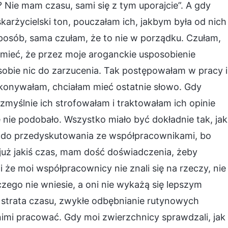
 Nie mam czasu, sami się z tym uporajcie”. A gdy
skarżycielski ton, pouczałam ich, jakbym była od nich
sposób, sama czułam, że to nie w porządku. Czułam,
umieć, że przez moje aroganckie usposobienie
sobie nic do zarzucenia. Tak postępowałam w pracy i
konywałam, chciałam mieć ostatnie słowo. Gdy
zmyślnie ich strofowałam i traktowałam ich opinie
 nie podobało. Wszystko miało być dokładnie tak, jak
y do przedyskutowania ze współpracownikami, bo
już jakiś czas, mam dość doświadczenia, żeby
i że moi współpracownicy nie znali się na rzeczy, nie
czego nie wniesie, a oni nie wykażą się lepszym
 strata czasu, zwykłe odbębnianie rutynowych
imi pracować. Gdy moi zwierzchnicy sprawdzali, jak