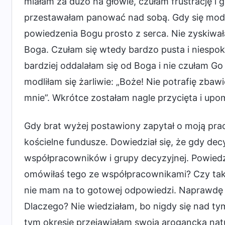
miałam za dużo na głowie, czułam frustrację i 
przestawałam panować nad sobą. Gdy się modlił
powiedzenia Bogu prosto z serca. Nie zyskiwał
Boga. Czułam się wtedy bardzo pusta i niespo
bardziej oddalałam się od Boga i nie czułam Go
modliłam się żarliwie: „Boże! Nie potrafię zbaw
mnie”. Wkrótce zostałam nagle przycięta i upo
Gdy brat wyżej postawiony zapytał o moją prac
kościelne fundusze. Dowiedział się, że gdy de
współpracowników i grupy decyzyjnej. Powiedzi
omówiłaś tego ze współpracownikami? Czy ta
nie mam na to gotowej odpowiedzi. Naprawdę 
Dlaczego? Nie wiedziałam, bo nigdy się nad ty
tym okresie przejawiałam swoją arogancką nat