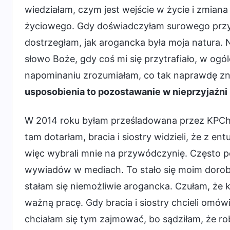
wiedziałam, czym jest wejście w życie i zmian
życiowego. Gdy doświadczyłam surowego przyci
dostrzegłam, jak arogancka była moja natura. 
słowo Boże, gdy coś mi się przytrafiało, w ogó
napominaniu zrozumiałam, co tak naprawdę zn
usposobienia to pozostawanie w nieprzyjaźni
W 2014 roku byłam prześladowana przez KPCh 
tam dotarłam, bracia i siostry widzieli, że z 
więc wybrali mnie na przywódczynię. Często po
wywiadów w mediach. To stało się moim dorobk
stałam się niemożliwie arogancka. Czułam, że k
ważną pracę. Gdy bracia i siostry chcieli omów
chciałam się tym zajmować, bo sądziłam, że robi