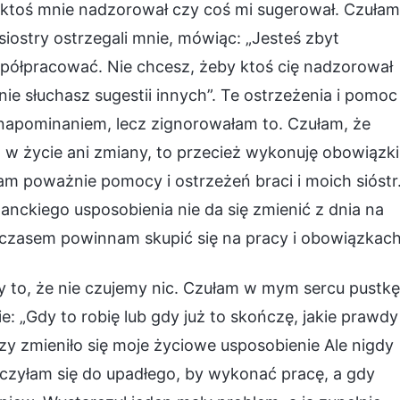
by ktoś mnie nadzorował czy coś mi sugerował. Czułam
siostry ostrzegali mnie, mówiąc: „Jesteś zbyt
spółpracować. Nie chcesz, żeby ktoś cię nadzorował
nie słuchasz sugestii innych”. Te ostrzeżenia i pomoc
napominaniem, lecz zignorowałam to. Czułam, że
 w życie ani zmiany, to przecież wykonuję obowiązki
łam poważnie pomocy i ostrzeżeń braci i moich sióstr
anckiego usposobienia nie da się zmienić z dnia na
ymczasem powinnam skupić się na pracy i obowiązkach
 to, że nie czujemy nic. Czułam w mym sercu pustkę
 „Gdy to robię lub gdy już to skończę, jakie prawdy
 zmieniło się moje życiowe usposobienie Ale nigdy
ęczyłam się do upadłego, by wykonać pracę, a gdy