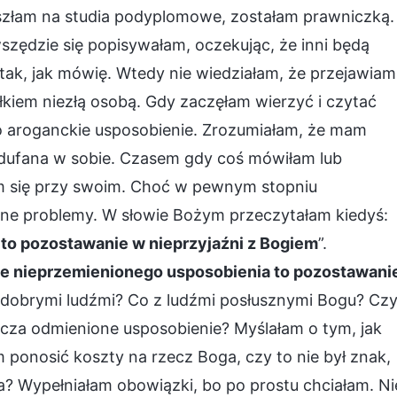
Poszłam na studia podyplomowe, zostałam prawniczką.
szędzie się popisywałam, oczekując, że inni będą
 tak, jak mówię. Wtedy nie wiedziałam, że przejawiam
łkiem niezłą osobą. Gdy zaczęłam wierzyć i czytać
aroganckie usposobienie. Zrozumiałam, że mam
zadufana w sobie. Czasem gdy coś mówiłam lub
łam się przy swoim. Choć w pewnym stopniu
ażne problemy. W słowie Bożym przeczytałam kiedyś:
to pozostawanie w nieprzyjaźni z Bogiem
”.
e nieprzemienionego usposobienia to pozostawani
są dobrymi ludźmi? Co z ludźmi posłusznymi Bogu? Cz
acza odmienione usposobienie? Myślałam o tym, jak
m ponosić koszty na rzecz Boga, czy to nie był znak,
a? Wypełniałam obowiązki, bo po prostu chciałam. Ni