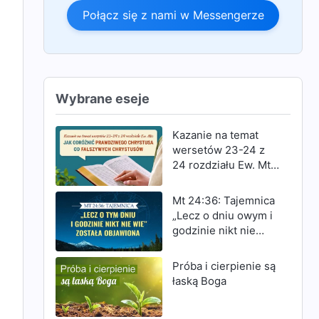
Połącz się z nami w Messengerze
Wybrane eseje
Kazanie na temat
wersetów 23-24 z
24 rozdziału Ew. Mt:
Jak odróżnić
prawdziwego
Mt 24:36: Tajemnica
Chrystusa od
„Lecz o dniu owym i
fałszywych
godzinie nikt nie
Chrystusów
wie” została
objawiona
Próba i cierpienie są
łaską Boga