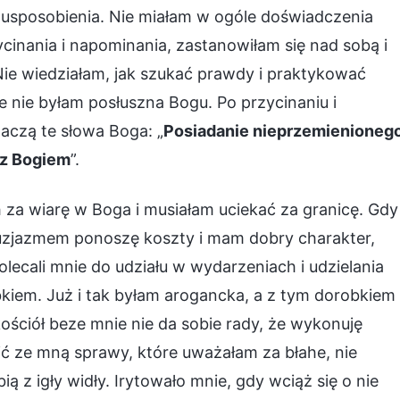
a usposobienia. Nie miałam w ogóle doświadczenia
nania i napominania, zastanowiłam się nad sobą i
Nie wiedziałam, jak szukać prawdy i praktykować
le nie byłam posłuszna Bogu. Po przycinaniu i
aczą te słowa Boga: „
Posiadanie nieprzemienioneg
 z Bogiem
”.
za wiarę w Boga i musiałam uciekać za granicę. Gdy
entuzjazmem ponoszę koszty i mam dobry charakter,
lecali mnie do udziału w wydarzeniach i udzielania
iem. Już i tak byłam arogancka, a z tym dorobkiem
ościół beze mnie nie da sobie rady, że wykonuję
ić ze mną sprawy, które uważałam za błahe, nie
ą z igły widły. Irytowało mnie, gdy wciąż się o nie