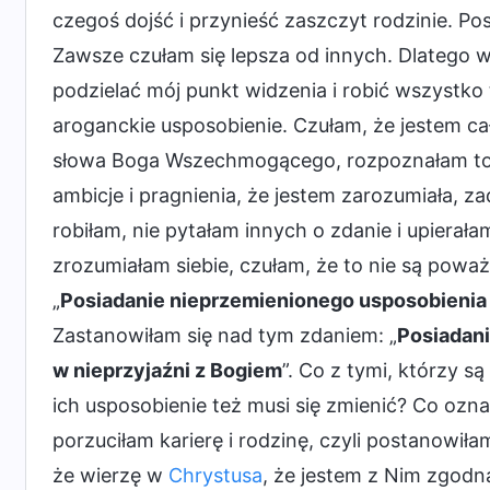
czegoś dojść i przynieść zaszczyt rodzinie. 
Zawsze czułam się lepsza od innych. Dlatego w
podzielać mój punkt widzenia i robić wszystko
aroganckie usposobienie. Czułam, że jestem ca
słowa Boga Wszechmogącego, rozpoznałam to 
ambicje i pragnienia, że jestem zarozumiała, 
robiłam, nie pytałam innych o zdanie i upiera
zrozumiałam siebie, czułam, że to nie są pow
„
Posiadanie nieprzemienionego usposobienia 
Zastanowiłam się nad tym zdaniem: „
Posiadani
w nieprzyjaźni z Bogiem
”. Co z tymi, którzy 
ich usposobienie też musi się zmienić? Co ozn
porzuciłam karierę i rodzinę, czyli postanowiła
że wierzę w
Chrystusa
, że jestem z Nim zgodn