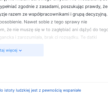
ypełniać zgodnie z zasadami, poszukując prawdy, że
je razem ze współpracownikami i grupą decyzyjną.
posobienie. Nawet sobie z tego sprawy nie
m, że nie muszę się w to zagłębiać ani dążyć do tego
gancka i zarozumiała, brak ci rozsądku. Te datki
stać spożytkowane rozsądnie i zgodnie z zasadami.
taj więcej
eść za to odpowiedzialność zgodnie z zasadami”. Nic
rację. Nie ukradłam tych datków. Wydałam je w
 ponosić odpowiedzialność?
się z nami i przedyskutowaliśmy mój problem w
a słowa Boga, by wyjaśnić, jak siebie rozumiem, lec
 istoty ludzkiej jest z pewnością wspaniałe
łowie Bożym, aby dać upust nagromadzonemu
a. Czułam, że ciężko pracuję, a nikt tego nie docenia