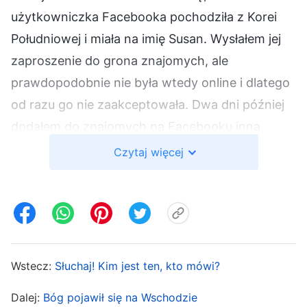
użytkowniczka Facebooka pochodziła z Korei
Południowej i miała na imię Susan. Wysłałem jej
zaproszenie do grona znajomych, ale
prawdopodobnie nie była wtedy online i dlatego
od razu go nie zaakceptowała. Dwa dni później
dodałem do znajomych na Facebooku inną
osobę posługującą się językiem chińskim, która
Czytaj więcej
nazywała się Qi Fei i też była chrześcijanką z
Korei Południowej. Rozmawiała ze mną o
niektórych swoich doświadczeniach związanych
z wiarą i bardzo spodobało mi się to, co miała do
powiedzenia. Ku mojemu zaskoczeniu siostra Qi
Wstecz:
Słuchaj! Kim jest ten, kto mówi?
Fei miała także siostrę Susan na liście swoich
Dalej:
Bóg pojawił się na Wschodzie
znajomych, więc tym razem oboje dodaliśmy