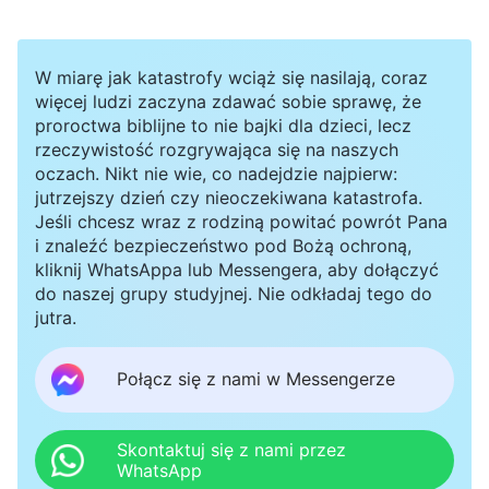
siebie do znajomych. Czytając ich wpisy na
Facebooku i rozmawiając z nimi od czasu do
W miarę jak katastrofy wciąż się nasilają, coraz
czasu, zacząłem mieć wrażenie, że dużo
więcej ludzi zaczyna zdawać sobie sprawę, że
proroctwa biblijne to nie bajki dla dzieci, lecz
rozumiały w kwestii wiary w Boga.
rzeczywistość rozgrywająca się na naszych
oczach. Nikt nie wie, co nadejdzie najpierw:
Po kilku rozmowach o Biblii i o innych
jutrzejszy dzień czy nieoczekiwana katastrofa.
Jeśli chcesz wraz z rodziną powitać powrót Pana
wydarzeniach w naszym życiu naprawdę
i znaleźć bezpieczeństwo pod Bożą ochroną,
poczułem, że miały zupełnie wyjątkową chęć
kliknij WhatsAppa lub Messengera, aby dołączyć
do naszej grupy studyjnej. Nie odkładaj tego do
pomocy mi w rozwiązaniu niektórych moich
jutra.
problemów, a w tym, co mówiły, można było
dostrzec sporo rozumu i przenikliwości.
Połącz się z nami w Messengerze
Przekonałem się, że różnią się od innych ludzi.
Dzięki kontaktowi z nimi osiągnąłem równowagę
Skontaktuj się z nami przez
WhatsApp
i spokój, i chociaż nie znałem ich zbyt dobrze,