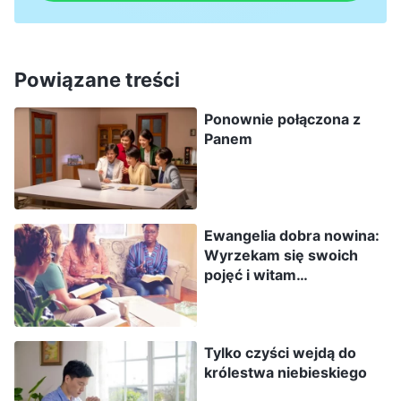
nim się zorientowałem, zacząłem postrzegać je
jak bliskie przyjaciółki ze względu na ich
naturalność i uczciwość. Chciałem się przed nimi
Powiązane treści
otworzyć. Stopniowo zacząłem wprowadzać
Ponownie połączona z
pewne zmiany w swoim sposobie życia.
Panem
Mniej więcej tydzień później, 11 marca
wieczorem wszedłem na Facebooka i
Ewangelia dobra nowina:
zobaczyłem, że Susan jest online. Najpierw
Wyrzekam się swoich
porozmawiałem z nią trochę o pracy, a potem
pojęć i witam
powiedziałem jej o tym, że w głębi serca pragnę
powracającego Pana
znaleźć kościół, w którym mógłbym służyć, i że
chciałbym posłuchać jej sugestii. Siostra Susan
Tylko czyści wejdą do
królestwa niebieskiego
odpowiedziała, że to Bóg wszystko aranżuje i